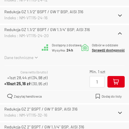
Redukcja GZ 1.1/2" BSPT / GW 1" BSP, AISI 316
Indeks : NM-VT115-24-16
Redukcja GZ 1.1/2" BSPT / GW 1.1/4" BSP, AISI 316
Indeks : NM-VT115-24-20
Dostępny z dostawą
Odbiór w oddziale
Wysyłka:
24 h
Sprawdź dostępność
Dane techniczne
Min. 1 szt
Cena netto (brutto)
+1szt
28,44 zł
(
34,98 zł
)
+10szt
25,16 zł
(
30,95 zł
)
Zapytaj handlowca
Dodaj do listy
Redukcja GZ 2" BSPT / GW 1" BSP, AISI 316
Indeks : NM-VT115-32-16
Redukcja GZ 2" BSPT / GW 1.1/4" BSP, AISI 316