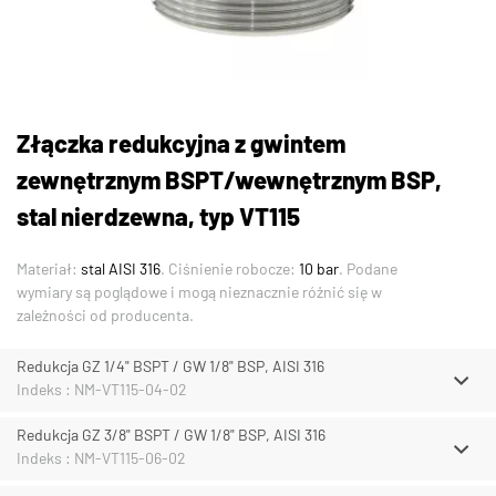
Złączka redukcyjna z gwintem
zewnętrznym BSPT/wewnętrznym BSP,
stal nierdzewna, typ VT115
Materiał:
stal AISI 316
. Ciśnienie robocze:
10 bar
. Podane
wymiary są poglądowe i mogą nieznacznie różnić się w
zależności od producenta.
Redukcja GZ 1/4" BSPT / GW 1/8" BSP, AISI 316
Indeks : NM-VT115-04-02
Redukcja GZ 3/8" BSPT / GW 1/8" BSP, AISI 316
Indeks : NM-VT115-06-02