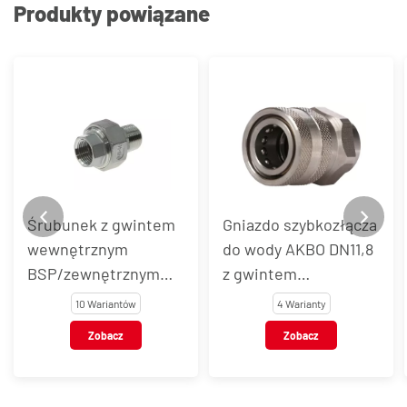
Produkty powiązane
Śrubunek z gwintem
Gniazdo szybkozłącza
wewnętrznym
do wody AKBO DN11,8
BSP/zewnętrznym
z gwintem
BSPT, stal
wewnętrznym, stal
10 Wariantów
4 Warianty
nierdzewna, typ
nierdzewna AISI 303 /
Zobacz
Zobacz
VT109
301