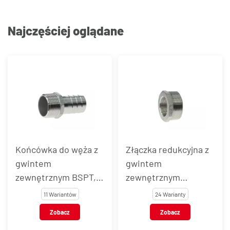
Najczęściej oglądane
Końcówka do węża z
Złączka redukcyjna z
gwintem
gwintem
zewnętrznym BSPT,
zewnętrznym
stal nierdzewna, typ
BSPT/wewnętrznym
11 Wariantów
24 Warianty
VT123
BSP, stal nierdzewna,
Zobacz
Zobacz
typ VT115