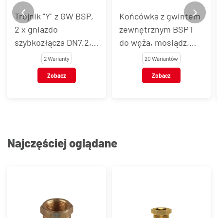
Trójnik "Y" z GW BSP,
Końcówka z gwintem
2 x gniazdo
zewnętrznym BSPT
szybkozłącza DN7,2,
do węża, mosiądz,
mosiądz, typ MU
NiTO typ B
2 Warianty
20 Wariantów
Zobacz
Zobacz
Najczęściej oglądane