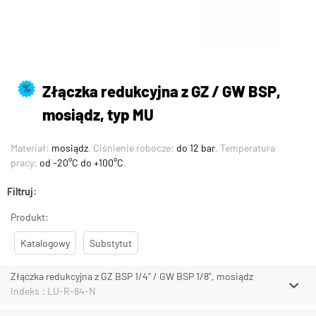
Złączka redukcyjna z GZ / GW BSP,
%
mosiądz, typ MU
Materiał:
mosiądz
. Ciśnienie robocze:
do 12 bar
. Temperatura
pracy:
od -20°C do +100°C
.
Filtruj:
Produkt:
Katalogowy
Substytut
Złączka redukcyjna z GZ BSP 1/4" / GW BSP 1/8", mosiądz
Indeks : LU-R-84-N