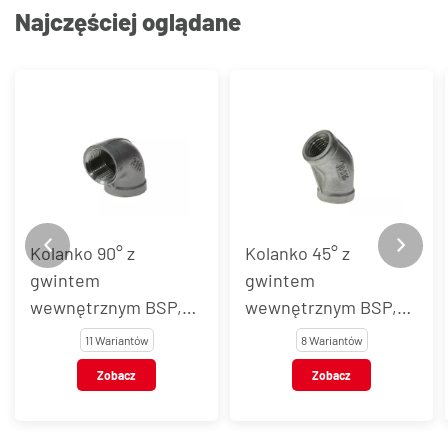
Najczęściej oglądane
Kolanko 90° z
Kolanko 45° z
gwintem
gwintem
wewnętrznym BSP,
wewnętrznym BSP,
stal nierdzewna, typ
stal nierdzewna, typ
11 Wariantów
8 Wariantów
VT101
VT107
Zobacz
Zobacz