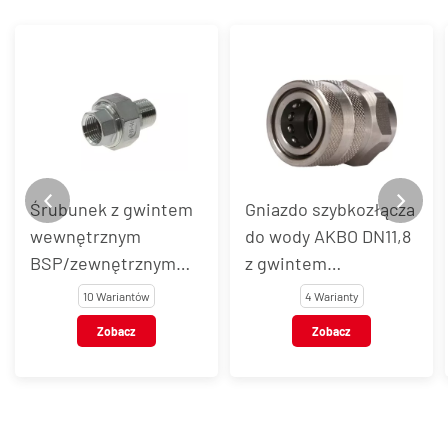
Śrubunek z gwintem
Gniazdo szybkozłącza
wewnętrznym
do wody AKBO DN11,8
BSP/zewnętrznym
z gwintem
BSPT, stal
wewnętrznym, stal
10 Wariantów
4 Warianty
nierdzewna, typ
nierdzewna AISI 303 /
Zobacz
Zobacz
VT109
301