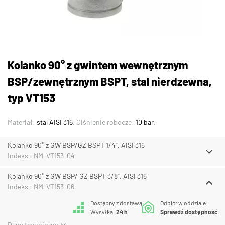
Kolanko 90° z gwintem wewnętrznym
BSP/zewnętrznym BSPT, stal nierdzewna,
typ VT153
Materiał:
stal AISI 316
. Ciśnienie robocze:
10 bar
.
Kolanko 90° z GW BSP/GZ BSPT 1/4", AISI 316
Indeks : NM-VT153-04
Kolanko 90° z GW BSP/ GZ BSPT 3/8", AISI 316
Indeks : NM-VT153-06
Dostępny z dostawą
Odbiór w oddziale
Wysyłka:
24 h
Sprawdź dostępność
Dane techniczne