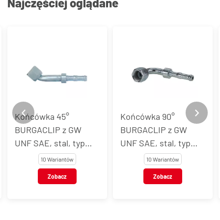
Najczęściej oglądane
Końcówka 90°
Końcówka rurkowa
BURGACLIP z GW
BURGACLIP z GW
UNF SAE, stal, typ
UNF, stal, typ 54704
54703
10 Wariantów
11 Wariantów
Zobacz
Zobacz