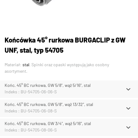
Końcówka 45° rurkowa BURGACLIP z GW
UNF, stal, typ 54705
Materiał:
stal
. Spinki oraz opaski występują jako osobny
asortyment.
Końc. 45° BC rurkowa, GW 5/8", wąż 5/16", stal
Indeks : BU-54705-06-06-S
Końc. 45° BC rurkowa, GW 5/8", wąż 13/32", stal
Indeks : BU-54705-06-08-S
Końc. 45° BC rurkowa, GW 3/4", wąż 5/16", stal
Indeks : BU-54705-08-06-S