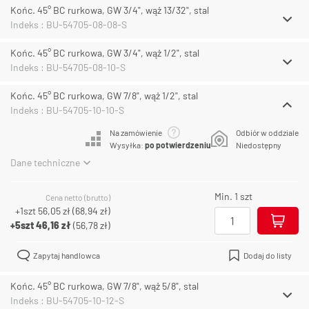
Końc. 45° BC rurkowa, GW 3/4", wąż 13/32", stal
Indeks : BU-54705-08-08-S
Końc. 45° BC rurkowa, GW 3/4", wąż 1/2", stal
Indeks : BU-54705-08-10-S
Końc. 45° BC rurkowa, GW 7/8", wąż 1/2", stal
Indeks : BU-54705-10-10-S
Na zamówienie
Odbiór w oddziale
Wysyłka:
po potwierdzeniu
Niedostępny
Dane techniczne
Min. 1 szt
Cena netto (brutto)
+1szt
56,05 zł
(
68,94 zł
)
+5szt
46,16 zł
(
56,78 zł
)
Zapytaj handlowca
Dodaj do listy
Końc. 45° BC rurkowa, GW 7/8", wąż 5/8", stal
Indeks : BU-54705-10-12-S