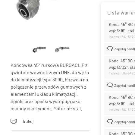
Lista wari
Końc. 45° BC 
wąż 5/16", stal
Indeks : BU-547
Zapytaj hand
Końc. 45° BC 
Końcówka 45° rurkowa BURGACLIP z
wąż 13/32", sta
gwintem wewnętrznym UNF, do węża
Indeks : BU-547
do klimatyzacji typu 3090. Pozwala na
Zapytaj hand
połączenie przewodów gumowych z
elementami układu klimatyzacji.
Końc. 45° BC 
Spinki oraz opaski występują jako
wąż 5/16", stal
osobny asortyment. Materiał: stal.
Indeks : BU-547
Drukuj
Zapytaj hand
Końc. 45° BC 