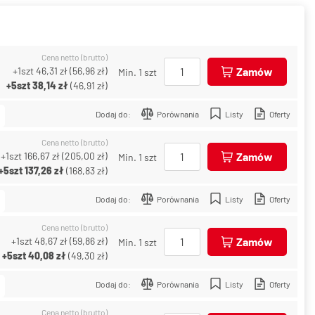
Cena netto (brutto)
+1szt
46,31 zł
(
56,96 zł
)
Zamów
Min. 1 szt
+5szt
38,14 zł
(
46,91 zł
)
Dodaj do:
Porównania
Listy
Oferty
Cena netto (brutto)
+1szt
166,67 zł
(
205,00 zł
)
Zamów
Min. 1 szt
+5szt
137,26 zł
(
168,83 zł
)
Dodaj do:
Porównania
Listy
Oferty
Cena netto (brutto)
+1szt
48,67 zł
(
59,86 zł
)
Zamów
Min. 1 szt
+5szt
40,08 zł
(
49,30 zł
)
Dodaj do:
Porównania
Listy
Oferty
Cena netto (brutto)