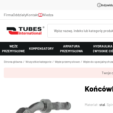
Indywidu
Firma
Oddziały
Kontakt
Wiedza
WĘŻE
ARMATURA
HYDRAULIKA
KOMPENSATORY
PRZEMYSŁOWE
PRZEMYSŁOWA
(WYSOKIE CI
Strona główna
Wszystkie kategorie
Węże przemysłowe
Węże do specjalnych z
Twoje c
Końcówk
Materiał:
stal
. Spi