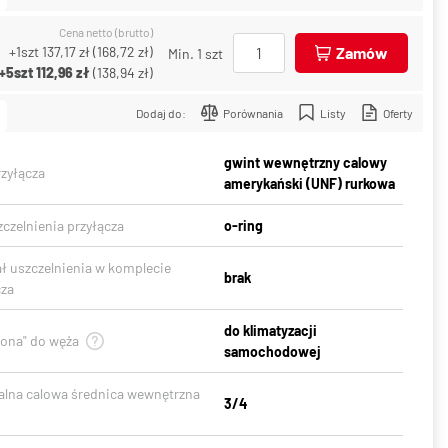
Cena netto (brutto)
+1szt
137,17 zł
(
168,72 zł
)
Zamów
Min. 1 szt
+5szt
112,96 zł
(
138,94 zł
)
Dodaj do:
Porównania
Listy
Oferty
gwint wewnętrzny calowy
rzyłącza
amerykański (UNF) rurkowa
czelnienia przyłącza
o-ring
ał uszczelnienia w komplecie
brak
cza
do klimatyzacji
gona" do węża
samochodowej
lna calowa średnica wewnętrzna
3/4