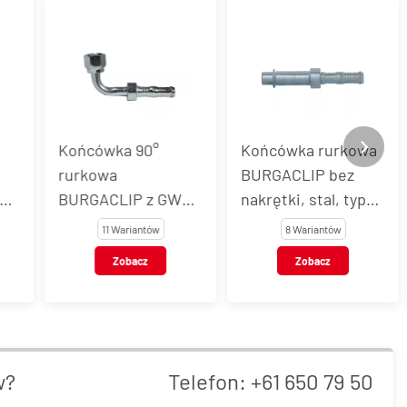
Końcówka 90°
Końcówka rurkowa
rurkowa
BURGACLIP bez
BURGACLIP z GW
nakrętki, stal, typ
05
UNF, stal, typ 54706
54724
11 Wariantów
8 Wariantów
Zobacz
Zobacz
w?
Telefon:
+61 650 79 50