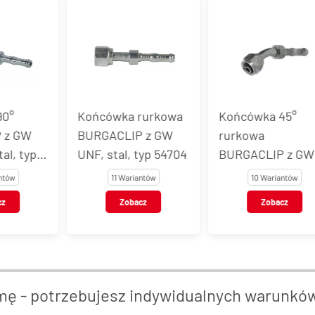
0°
Końcówka rurkowa
Końcówka 45°
 z GW
BURGACLIP z GW
rurkowa
l, typ
UNF, stal, typ 54704
BURGACLIP z GW
UNF, stal, typ 547
tów
11 Wariantów
10 Wariantów
z
Zobacz
Zobacz
mę - potrzebujesz indywidualnych warunkó