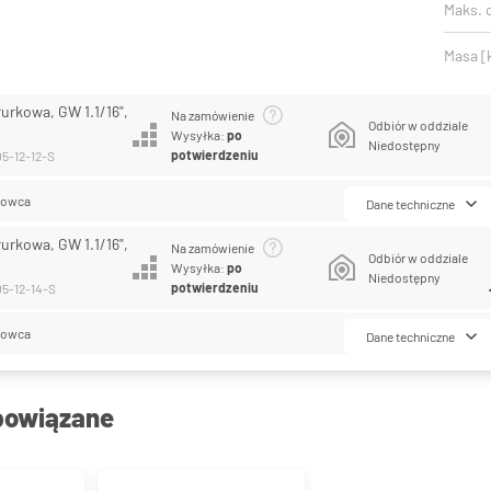
Maks. c
Masa [
urkowa, GW 1.1/16",
Na zamówienie
Odbiór w oddziale
Wysyłka:
po
Niedostępny
potwierdzeniu
05-12-12-S
lowca
Dane techniczne
urkowa, GW 1.1/16",
Na zamówienie
Odbiór w oddziale
Wysyłka:
po
Niedostępny
potwierdzeniu
05-12-14-S
lowca
Dane techniczne
powiązane