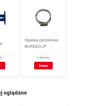
Opaska zaciskowa
na
BURGACLIP
ty
4 Warianty
z
Zobacz
ej oglądane