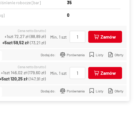
iśnienie robocze [bar]
35
kg]
0
Cena netto (brutto)
+1szt
72,27 zł
(
88,89 zł
)
Zamów
Min. 1 szt
+5szt
59,52 zł
(
73,21 zł
)
Dodaj do:
Porównania
Listy
Oferty
Cena netto (brutto)
+1szt
146,02 zł
(
179,60 zł
)
Zamów
Min. 1 szt
+5szt
120,25 zł
(
147,91 zł
)
Dodaj do:
Porównania
Listy
Oferty