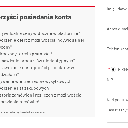
Imię i Nazw
orzyści posiadania konta
Adres e-mai
dywidualne ceny widoczne w platformie*
orzenie ofert z możliwością indywidualnej
yceny*
Telefon kon
roczony termin płatności*
mawianie produktów niedostępnych*
rawdzanie dostępności produktów w
FIRM
działach*
NIP
ywanie wielu adresów wysyłkowych
orzenie list zakupowych
storia zamówień i rozliczeń z możliwością
Kod poczto
onawiania zamówień
Temat zapyt
la posiadaczy konta firmowego