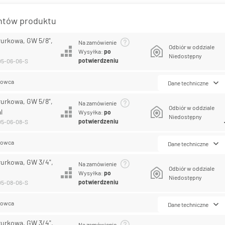
antów produktu
rurkowa, GW 5/8",
Na zamówienie
Odbiór w oddziale
Wysyłka:
po
Niedostępny
potwierdzeniu
05-06-06-S
lowca
Dane techniczne
rurkowa, GW 5/8",
Na zamówienie
Odbiór w oddziale
l
Wysyłka:
po
Niedostępny
potwierdzeniu
05-06-08-S
lowca
Dane techniczne
rurkowa, GW 3/4",
Na zamówienie
Odbiór w oddziale
Wysyłka:
po
Niedostępny
potwierdzeniu
05-08-06-S
lowca
Dane techniczne
rurkowa, GW 3/4",
Na zamówienie