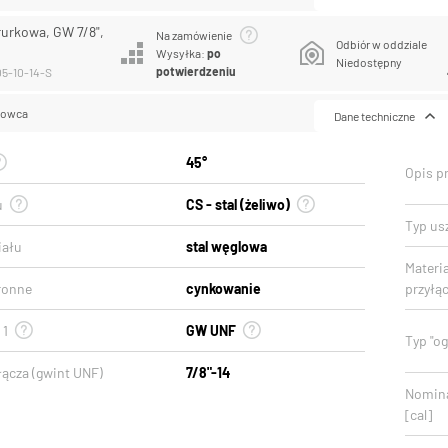
rurkowa, GW 7/8",
Na zamówienie
Odbiór w oddziale
Wysyłka:
po
Niedostępny
potwierdzeniu
05-10-14-S
lowca
Dane techniczne
45°
Opis p
u
CS - stal (żeliwo)
Typ usz
iału
stal węglowa
Materi
ronne
cynkowanie
przyłą
 1
GW UNF
Typ "o
łącza (gwint UNF)
7/8"-14
Nomina
[cal]