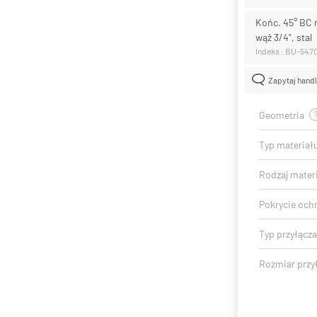
Końc. 45° BC 
wąż 3/4", stal
Indeks : BU-547
Zapytaj hand
Geometria
Typ materiał
Rodzaj mater
Pokrycie och
Typ przyłącza
Rozmiar przy