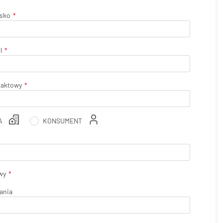
isko
l
taktowy
A
KONSUMENT
wy
ania