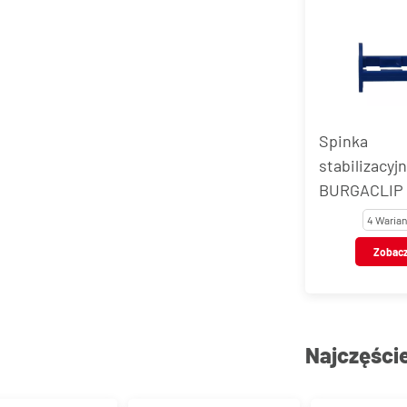
Spinka
stabilizacyj
BURGACLIP
4 Warian
Zobac
Najczęści