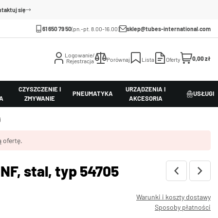
taktuj się
61 650 79 50
(pn.-pt. 8.00-16.00)
sklep@tubes-international.com
Logowanie/
0,00 zł
Porównaj
Lista
Oferty
Rejestracja
CZYSZCZENIE I
URZĄDZENIA I
PNEUMATYKA
USŁUGI
A
ZMYWANIE
AKCESORIA
j
 ofertę.
, stal, typ 54705
Warunki i koszty dostawy
Sposoby płatności