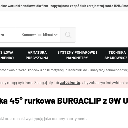
alne warunki handlowe dla firm - zapytaj nasz zespół lub zarejestruj konto B2B. Skon
Końcówki do klimatyzacji samochodowej
 SIŁOWA
ARMATURA
SYSTEMY POMIAROWE I
TECHNIKA
ŚNIENIA)
PRECYZYJNA
MANOMETRY
SMAROWNICZ
astosowań
Węże i końcówki do klimatyzacji
Końcówki do klimatyzacji samochodowe
eny mogą być inne. Zaloguj się lub
załóż konto
, aby zobaczyć indywidualną
a 45° rurkowa BURGACLIP z GW UNF
nki oraz opaski występują jako osobny asortyment.