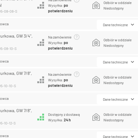
Odbiór w oddziale
l
Wysyłka:
po
Niedostępny
potwierdzeniu
05-08-08-S
lowca
Dane techniczne
rurkowa, GW 3/4",
Na zamówienie
Odbiór w oddziale
Wysyłka:
po
Niedostępny
potwierdzeniu
05-08-10-S
lowca
Dane techniczne
rurkowa, GW 7/8",
Na zamówienie
Odbiór w oddziale
Wysyłka:
po
Niedostępny
potwierdzeniu
05-10-10-S
lowca
Dane techniczne
rurkowa, GW 7/8",
Dostępny z dostawą
Odbiór w oddziale
Wysyłka:
24 h
Niedostępny
05-10-12-S
lowca
Dane techniczne