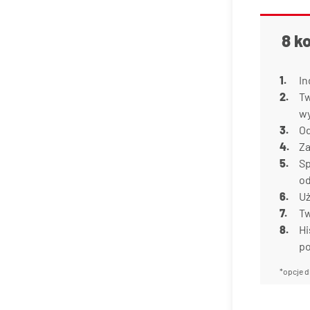
8 k
In
Tw
w
Od
Za
Sp
od
Uż
Tw
Hi
p
*opcje d