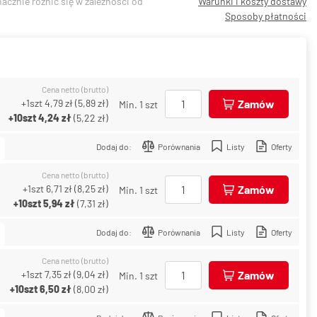
acznie różnić się w zależności od
Warunki i koszty dostawy
Sposoby płatności
Cena netto (brutto)
+1szt
4,79 zł
(
5,89 zł
)
Zamów
Min. 1 szt
+10szt
4,24 zł
(
5,22 zł
)
Dodaj do:
Porównania
Listy
Oferty
Cena netto (brutto)
+1szt
6,71 zł
(
8,25 zł
)
Zamów
Min. 1 szt
+10szt
5,94 zł
(
7,31 zł
)
Dodaj do:
Porównania
Listy
Oferty
Cena netto (brutto)
+1szt
7,35 zł
(
9,04 zł
)
Zamów
Min. 1 szt
+10szt
6,50 zł
(
8,00 zł
)