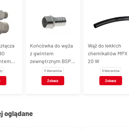
złącza
Końcówka do węża
Wąż do lekkich
BO
z gwintem
chemikaliów MPX
intem
zewnętrznym BSPT,
20 W
, stal
stal nierdzewna, typ
ty
11 Wariantów
9 Wariantów
AISI
VT123
z
Zobacz
Zobacz
ej oglądane