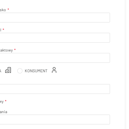
isko
l
taktowy
A
KONSUMENT
wy
ania