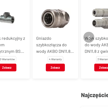
k redukcyjny z
Gniazdo
Wtyk szybko
em
szybkozłącza do
do wody AK
trznym BSP,
wody AKBO DN11,8 z
DN11,8 z gw
ierdzewna, typ
gwintem
zewnętrznym
10 Wariantów
4 Warianty
3 Warian
wewnętrznym, stal
nierdzewna 
Zobacz
Zobacz
Zobac
nierdzewna AISI
303 / 301
303 / 301
Najczęści