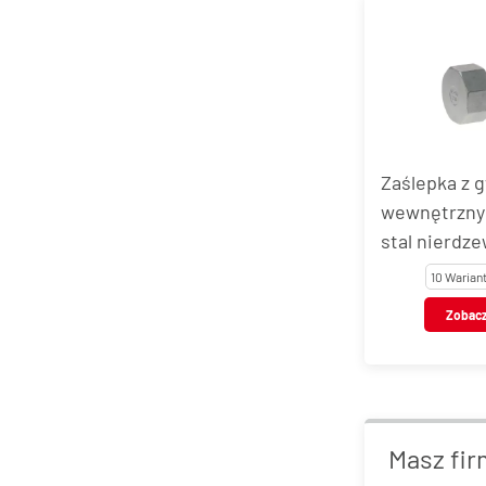
Zaślepka z 
wewnętrzny
stal nierdze
VT118
10 Warian
Zobac
Masz fir