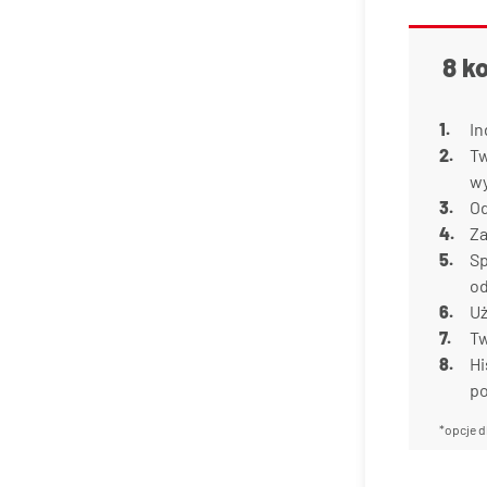
8 k
In
Tw
w
Od
Za
Sp
od
Uż
Tw
Hi
p
*opcje d