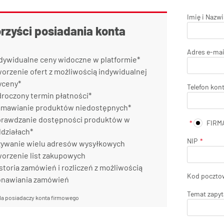
Imię i Nazw
orzyści posiadania konta
Adres e-mai
dywidualne ceny widoczne w platformie*
orzenie ofert z możliwością indywidualnej
yceny*
Telefon kon
roczony termin płatności*
mawianie produktów niedostępnych*
rawdzanie dostępności produktów w
FIRM
działach*
NIP
ywanie wielu adresów wysyłkowych
orzenie list zakupowych
storia zamówień i rozliczeń z możliwością
Kod poczto
onawiania zamówień
Temat zapyt
la posiadaczy konta firmowego