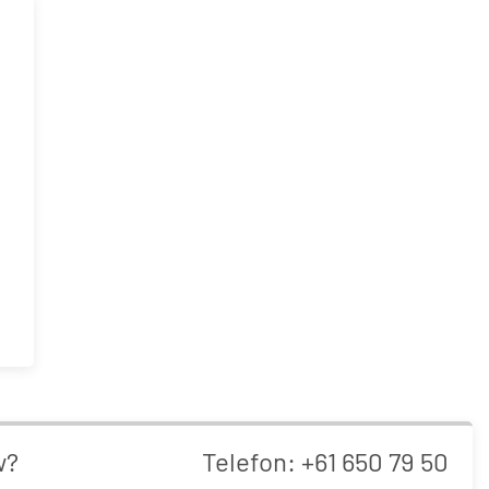
T,
typ
w?
Telefon:
+61 650 79 50