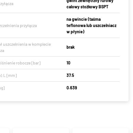
gwint zewnętrzny rurowy
rzyłącza
calowy stożkowy BSPT
na gwincie (taśma
czelnienia przyłącza
teflonowa lub uszczelniacz
w płynie)
ał uszczelnienia w komplecie
brak
cza
iśnienie robocze [bar]
10
ć L [mm]
37.5
kg]
0.639