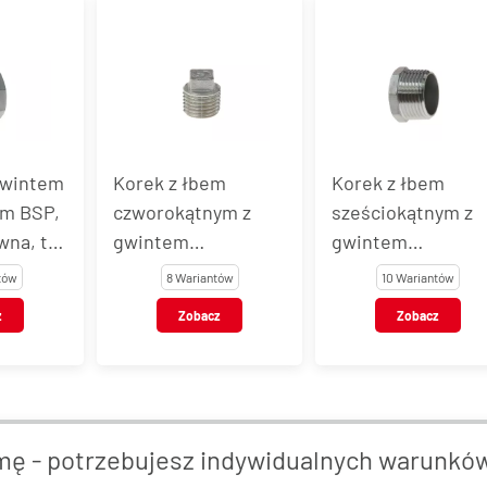
gwintem
Korek z łbem
Korek z łbem
m BSP,
czworokątnym z
sześciokątnym z
wna, typ
gwintem
gwintem
zewnętrznym BSPT,
zewnętrznym BSP
tów
8 Wariantów
10 Wariantów
stal nierdzewna, typ
stal nierdzewna, 
z
Zobacz
Zobacz
VT113
VT114
mę - potrzebujesz indywidualnych warunkó