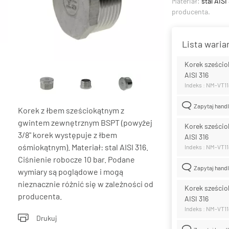
Materiał:
stal AISI
producenta.
Lista wari
Korek sześcio
AISI 316
Indeks : NM-VT1
Zapytaj hand
Korek z łbem sześciokątnym z
gwintem zewnętrznym BSPT (powyżej
Korek sześcio
3/8" korek występuje z łbem
AISI 316
ośmiokątnym). Materiał: stal AISI 316.
Indeks : NM-VT1
Ciśnienie robocze 10 bar. Podane
Zapytaj hand
wymiary są poglądowe i mogą
nieznacznie różnić się w zależności od
Korek sześcio
producenta.
AISI 316
Indeks : NM-VT1
Drukuj