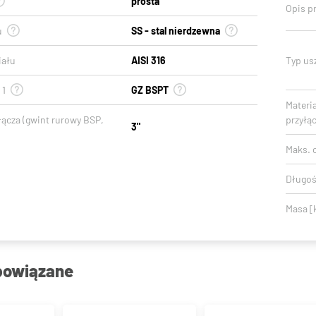
prosta
Opis p
u
SS - stal nierdzewna
iału
AISI 316
Typ usz
 1
GZ BSPT
Materi
łącza (gwint rurowy BSP,
przyłą
3"
Maks. c
Długoś
Masa [
powiązane