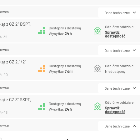
lowca
Dane techniczne
kąt z GZ 2" BSPT,
Odbiór w oddziale
Dostępny z dostawą
Sprawdź
Wysyłka:
24 h
dostępność
14-32
lowca
Dane techniczne
ąt z GZ 2.1/2"
Dostępny z dostawą
Odbiór w oddziale
Wysyłka:
7 dni
Niedostępny
14-40
lowca
Dane techniczne
kąt z GZ 3" BSPT,
Odbiór w oddziale
Dostępny z dostawą
Sprawdź
Wysyłka:
24 h
dostępność
14-48
lowca
Dane techniczne