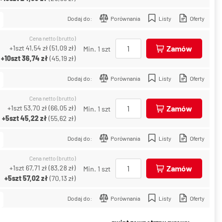
Dodaj do:
Porównania
Listy
Oferty
Cena netto (brutto)
+1szt
41,54 zł
(
51,09 zł
)
Zamów
Min. 1 szt
+10szt
36,74 zł
(
45,19 zł
)
Dodaj do:
Porównania
Listy
Oferty
Cena netto (brutto)
+1szt
53,70 zł
(
66,05 zł
)
Zamów
Min. 1 szt
+5szt
45,22 zł
(
55,62 zł
)
Dodaj do:
Porównania
Listy
Oferty
Cena netto (brutto)
+1szt
67,71 zł
(
83,28 zł
)
Zamów
Min. 1 szt
+5szt
57,02 zł
(
70,13 zł
)
Dodaj do:
Porównania
Listy
Oferty