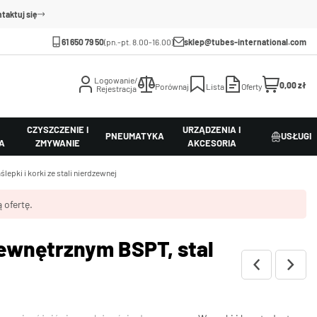
taktuj się
61 650 79 50
(pn.-pt. 8.00-16.00)
sklep@tubes-international.com
Logowanie/
0,00 zł
Porównaj
Lista
Oferty
Rejestracja
CZYSZCZENIE I
URZĄDZENIA I
PNEUMATYKA
USŁUGI
A
ZMYWANIE
AKCESORIA
ślepki i korki ze stali nierdzewnej
 ofertę.
ewnętrznym BSPT, stal