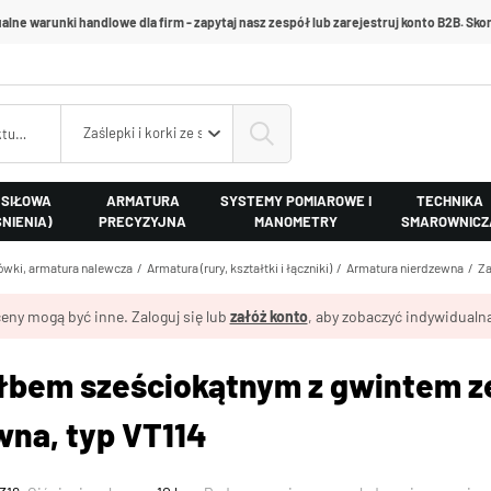
alne warunki handlowe dla firm - zapytaj nasz zespół lub zarejestruj konto B2B. Skon
Zaślepki i korki ze stali nierdzewnej
 SIŁOWA
ARMATURA
SYSTEMY POMIAROWE I
TECHNIKA
ŚNIENIA)
PRECYZYJNA
MANOMETRY
SMAROWNICZ
cówki, armatura nalewcza
Armatura (rury, kształtki i łączniki)
Armatura nierdzewna
Za
eny mogą być inne. Zaloguj się lub
załóż konto
, aby zobaczyć indywidualną
 łbem sześciokątnym z gwintem z
wna, typ VT114