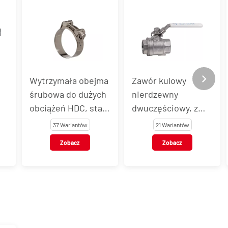
Wytrzymała obejma
Zawór kulowy
śrubowa do dużych
nierdzewny
obciążeń HDC, stal
dwuczęściowy, z
nierdzewna
GW BSP, dźwignia z
37 Wariantów
21 Wariantów
blokadą, typ
Zobacz
Zobacz
2006SC