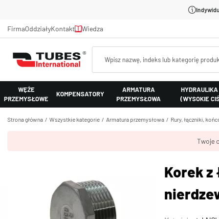
Indywidu
Firma
Oddziały
Kontakt
Wiedza
WĘŻE
ARMATURA
HYDRAULIKA
KOMPENSATORY
PRZEMYSŁOWE
PRZEMYSŁOWA
(WYSOKIE CI
Strona główna
Wszystkie kategorie
Armatura przemysłowa
Rury, łączniki, koń
Twoje c
Korek z
nierdze