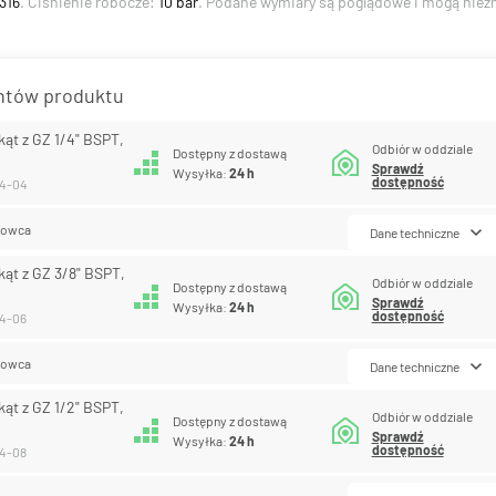
 316
. Ciśnienie robocze:
10 bar
. Podane wymiary są poglądowe i mogą niezn
antów produktu
kąt z GZ 1/4" BSPT,
Odbiór w oddziale
Dostępny z dostawą
Sprawdź
Wysyłka:
24 h
dostępność
14-04
lowca
Dane techniczne
kąt z GZ 3/8" BSPT,
Odbiór w oddziale
Dostępny z dostawą
Sprawdź
Wysyłka:
24 h
dostępność
14-06
lowca
Dane techniczne
kąt z GZ 1/2" BSPT,
Odbiór w oddziale
Dostępny z dostawą
Sprawdź
Wysyłka:
24 h
dostępność
14-08