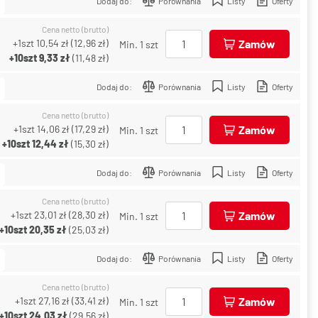
Dodaj do:
Porównania
Listy
Oferty
Cena netto (brutto)
+1szt
10,54 zł
(
12,96 zł
)
Zamów
Min. 1 szt
+10szt
9,33 zł
(
11,48 zł
)
Dodaj do:
Porównania
Listy
Oferty
Cena netto (brutto)
+1szt
14,06 zł
(
17,29 zł
)
Zamów
Min. 1 szt
+10szt
12,44 zł
(
15,30 zł
)
Dodaj do:
Porównania
Listy
Oferty
Cena netto (brutto)
+1szt
23,01 zł
(
28,30 zł
)
Zamów
Min. 1 szt
+10szt
20,35 zł
(
25,03 zł
)
Dodaj do:
Porównania
Listy
Oferty
Cena netto (brutto)
+1szt
27,16 zł
(
33,41 zł
)
Zamów
Min. 1 szt
+10szt
24,03 zł
(
29,56 zł
)