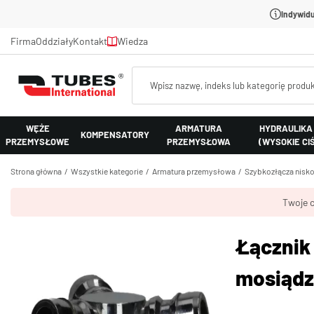
Indywidu
Firma
Oddziały
Kontakt
Wiedza
WĘŻE
ARMATURA
HYDRAULIKA
KOMPENSATORY
PRZEMYSŁOWE
PRZEMYSŁOWA
(WYSOKIE CI
Strona główna
Wszystkie kategorie
Armatura przemysłowa
Szybkozłącza nisk
Twoje c
Łącznik
mosiąd