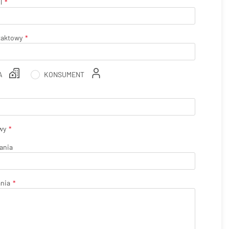
l
taktowy
A
KONSUMENT
wy
ania
ania