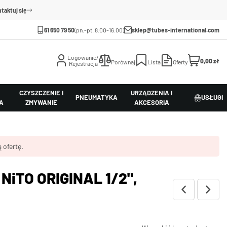
taktuj się
61 650 79 50
(pn.-pt. 8.00-16.00)
sklep@tubes-international.com
Logowanie/
0,00 zł
Porównaj
Lista
Oferty
Rejestracja
CZYSZCZENIE I
URZĄDZENIA I
PNEUMATYKA
USŁUGI
A
ZMYWANIE
AKCESORIA
 ofertę.
NiTO ORIGINAL 1/2",