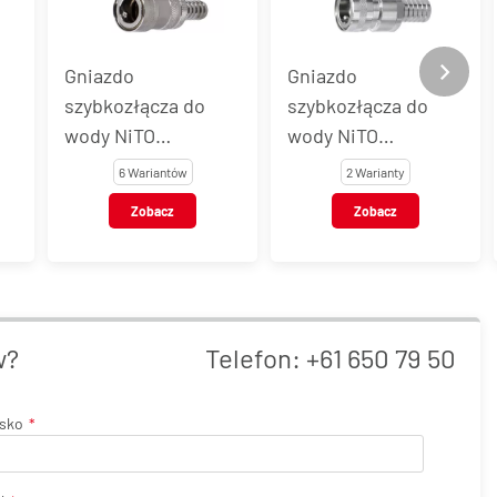
Gniazdo
Gniazdo
szybkozłącza do
szybkozłącza do
wody NiTO
wody NiTO
ORIGINAL 1/2" z
ORIGINAL 3/4" z
6 Wariantów
2 Warianty
końcówką do węża,
końcówką do węża,
Zobacz
Zobacz
,
mosiądz
mosiądz
chromowany
chromowany
w?
Telefon:
+61 650 79 50
isko