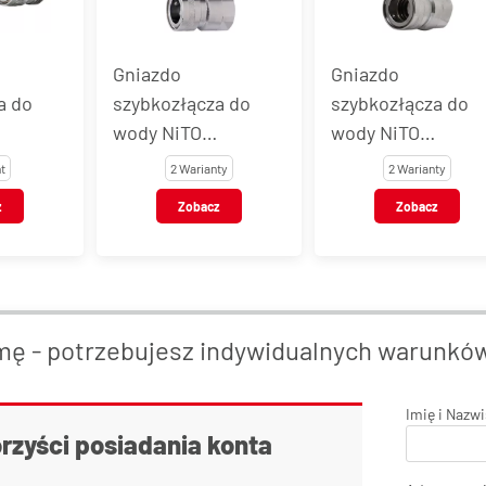
Gniazdo
Gniazdo
a do
szybkozłącza do
szybkozłącza do
wody NiTO
wody NiTO
4" z
ORIGINAL 3/4" z
ORIGINAL 1" z
t
2 Warianty
2 Warianty
gwintem
gwintem
z
Zobacz
Zobacz
m BSP i
wewnętrznym BSP,
wewnętrznym BSP
o węża,
mosiądz
mosiądz
chromowany
chromowany
y
mę - potrzebujesz indywidualnych warunkó
Imię i Nazw
orzyści posiadania konta