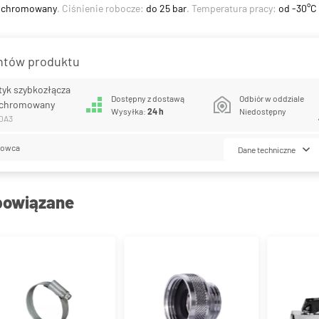
 chromowany
. Ciśnienie robocze:
do 25 bar
. Temperatura pracy:
od -30°C
antów produktu
tyk szybkozłącza
Dostępny z dostawą
Odbiór w oddziale
z chromowany
Wysyłka:
24 h
Niedostępny
50A3
lowca
Dane techniczne
powiązane