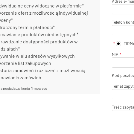
Adres e-mai
dywidualne ceny widoczne w platformie*
orzenie ofert z możliwością indywidualnej
yceny*
Telefon kon
roczony termin płatności*
mawianie produktów niedostępnych*
rawdzanie dostępności produktów w
FIRM
działach*
NIP
ywanie wielu adresów wysyłkowych
orzenie list zakupowych
storia zamówień i rozliczeń z możliwością
Kod poczto
onawiania zamówień
Temat zapyt
la posiadaczy konta firmowego
Treść zapyt