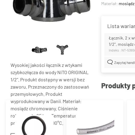
Materiał:
mosiądz
Lista wari
Łącznik, 2 x w
1/2", mosiąd
Indeks : NT-536
Zapytaj hand
Wysokiej jakości łącznik z wtykami
szybkozłącza do wody NiTO ORIGINAL
1/2". Produkt dostępny w wersji bez
Produkty 
zaworu. Przeznaczony do zastosowań
przemysłowych. Produkt
wyprodukowany w Danii
Materiał:
.
mosiądz chromowany. Ciśnienie
robocze: do 25 bar. Temperatura
pracy: od -30°C do +80°C.