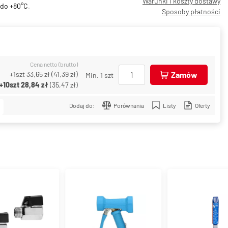
Warunki i koszty dostawy
 do +80°C
.
Sposoby płatności
Cena netto (brutto)
+1szt
33,65 zł
(
41,39 zł
)
Zamów
Min. 1 szt
+10szt
28,84 zł
(
35,47 zł
)
Dodaj do:
Porównania
Listy
Oferty