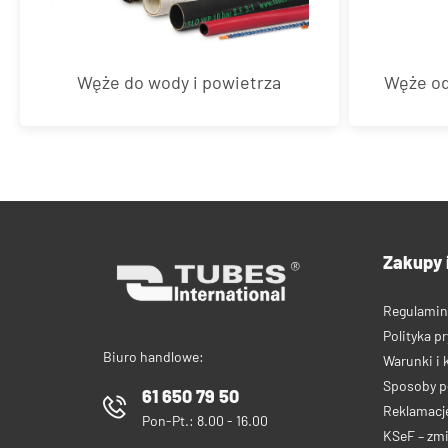
Węże do wody i powietrza
Węże od
Zakupy 
Regulamin
Polityka p
Biuro handlowe:
Warunki i 
Sposoby p
61 650 79 50
Reklamacje
Pon-Pt.: 8.00 - 16.00
KSeF – zm