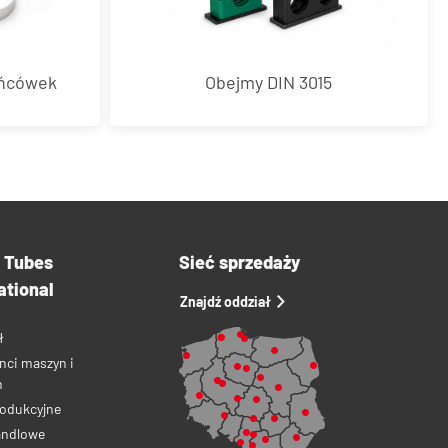
ońcówek
Obejmy DIN 3015
a Tubes
Sieć sprzedaży
ational
Znajdź oddział
ł
nci maszyn i
ń
rodukcyjne
andlowe