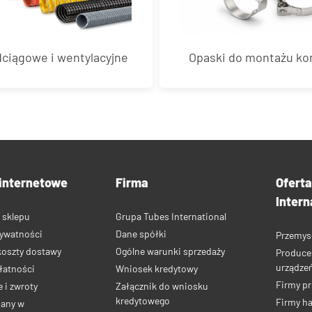
ciągowe i wentylacyjne
Opaski do montażu k
internetowe
Firma
Ofert
Intern
 sklepu
Grupa Tubes International
rywatności
Dane spółki
Przemys
koszty dostawy
Ogólne warunki sprzedaży
Produce
urządze
łatności
Wniosek kredytowy
Firmy p
 i zwroty
Załącznik do wniosku
kredytowego
Firmy h
iany w