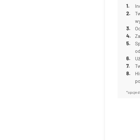
In
Tw
w
Od
Za
Sp
od
Uż
Tw
Hi
p
*opcje d