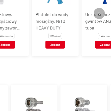
Pistolet do wody
Uszczelniacz do
mosiężny, NiTO
gwintów AN30-577,
HEAVY DUTY
tuba
1 Wariant
1 Wariant
Zobacz
Zobacz