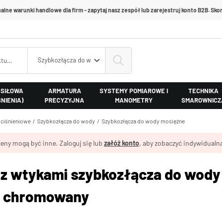
alne warunki handlowe dla firm - zapytaj nasz zespół lub zarejestruj konto B2B. Skon
Szybkozłącza do wody mosiężne
 SIŁOWA
ARMATURA
SYSTEMY POMIAROWE I
TECHNIKA
ŚNIENIA)
PRECYZYJNA
MANOMETRY
SMAROWNICZ
ociśnieniowe
Szybkozłącza do wody
Szybkozłącza do wody mosiężne
eny mogą być inne. Zaloguj się lub
załóż konto
, aby zobaczyć indywidualną
 z wtykami szybkozłącza do wody 
z chromowany