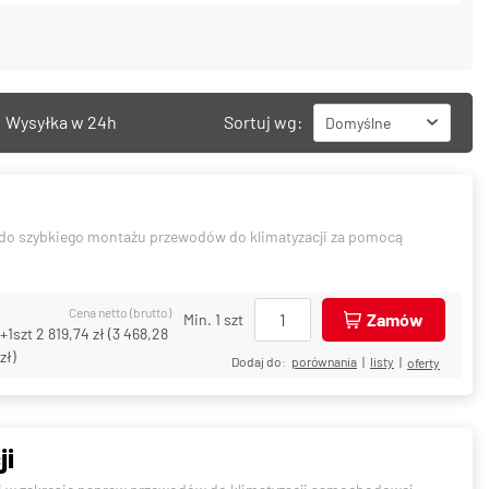
Wysyłka w 24h
Sortuj wg:
Domyślne
 do szybkiego montażu przewodów do klimatyzacji za pomocą
Cena netto (brutto)
Zamów
Min. 1 szt
+1szt
2 819,74 zł
(
3 468,28
zł
)
Dodaj do:
porównania
|
listy
|
oferty
ji