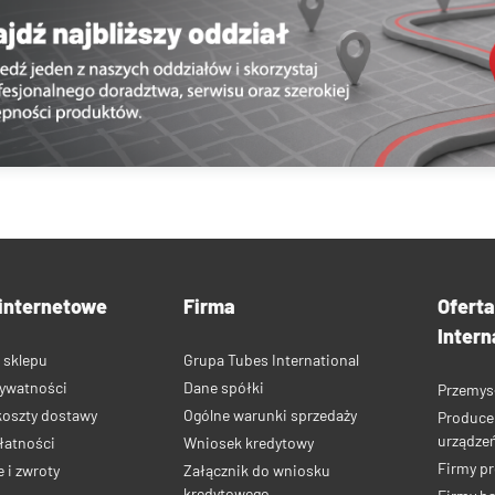
internetowe
Firma
Ofert
Intern
 sklepu
Grupa Tubes International
rywatności
Dane spółki
Przemys
koszty dostawy
Ogólne warunki sprzedaży
Produce
urządze
łatności
Wniosek kredytowy
Firmy p
 i zwroty
Załącznik do wniosku
kredytowego