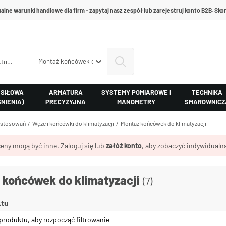
alne warunki handlowe dla firm - zapytaj nasz zespół lub zarejestruj konto B2B. Skon
Montaż końcówek do klimatyzacji
 SIŁOWA
ARMATURA
SYSTEMY POMIAROWE I
TECHNIKA
ŚNIENIA)
PRECYZYJNA
MANOMETRY
SMAROWNICZ
astosowań
Węże i końcówki do klimatyzacji
Montaż końcówek do klimatyzacji
eny mogą być inne. Zaloguj się lub
załóż konto
, aby zobaczyć indywidualną
 końcówek do klimatyzacji
(7)
ktu
produktu, aby rozpocząć filtrowanie