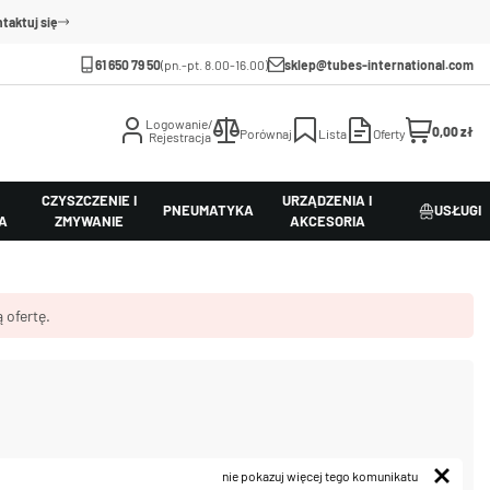
taktuj się
61 650 79 50
(pn.-pt. 8.00-16.00)
sklep@tubes-international.com
Logowanie/
0,00 zł
Porównaj
Lista
Oferty
Rejestracja
CZYSZCZENIE I
URZĄDZENIA I
PNEUMATYKA
USŁUGI
A
ZMYWANIE
AKCESORIA
 ofertę.
nie pokazuj więcej tego komunikatu