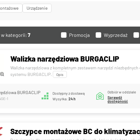
montażowe
Urządzenie
w kategorii:
7
Promocja
Wyprzedaż
Walizka narzędziowa BURGACLIP
Walizka narzędziowa z kompletnym zestawem narzędzi niezbędnych
systemu BURGACLIP.
Opis
Odbiór w oddziale
rzędziowa BURGACLIP
Dostępny z dostawą
Sprawdź
ASE-1
Wysyłka:
24 h
dostępność
Szczypce montażowe BC do klimatyzac