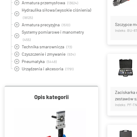
Armatura przemysłowa
(13624)
Hydraulika siłowa (wysokie ciśnienia)
(18125)
Szczypce m
Armatura precyzyjna
(1510)
Indeks: BU-8
Systemy pomiarowe i manometry
(455)
Technika smarownicza
(73)
Czyszczenie i zmywanie
(934)
Pneumatyka
(5448)
Urządzenia i akcesoria
(1791)
Zaciskarka d
Opis kategorii
zestawów s
Indeks: PF-T