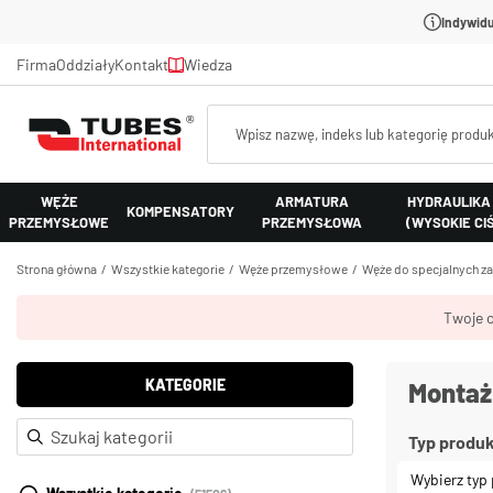
Indywidu
Firma
Oddziały
Kontakt
Wiedza
WĘŻE
ARMATURA
HYDRAULIKA
KOMPENSATORY
PRZEMYSŁOWE
PRZEMYSŁOWA
(WYSOKIE CI
Strona główna
Wszystkie kategorie
Węże przemysłowe
Węże do specjalnych z
Twoje c
KATEGORIE
Montaż
Typ produ
Wybierz typ 