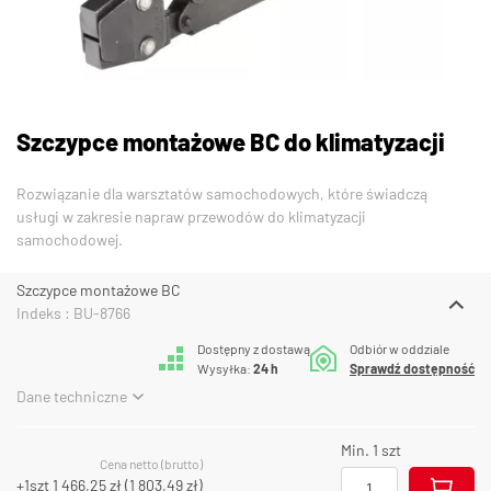
Szczypce montażowe BC do klimatyzacji
Rozwiązanie dla warsztatów samochodowych, które świadczą
usługi w zakresie napraw przewodów do klimatyzacji
samochodowej.
Szczypce montażowe BC
Indeks : BU-8766
Dostępny z dostawą
Odbiór w oddziale
Wysyłka:
24 h
Sprawdź dostępność
Dane techniczne
Min. 1 szt
Cena netto (brutto)
+1szt
1 466,25 zł
(
1 803,49 zł
)