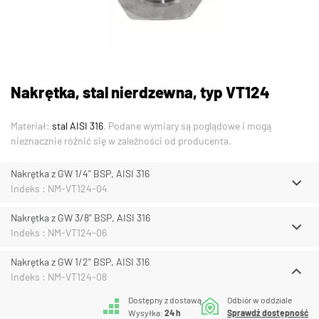
Nakrętka, stal nierdzewna, typ VT124
Materiał:
stal AISI 316
. Podane wymiary są poglądowe i mogą
nieznacznie różnić się w zależności od producenta.
Nakrętka z GW 1/4" BSP, AISI 316
Indeks : NM-VT124-04
Nakrętka z GW 3/8" BSP, AISI 316
Indeks : NM-VT124-06
Nakrętka z GW 1/2" BSP, AISI 316
Indeks : NM-VT124-08
Dostępny z dostawą
Odbiór w oddziale
Wysyłka:
24 h
Sprawdź dostępność