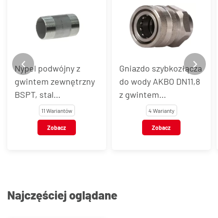
Nypel podwójny z
Gniazdo szybkozłącza
gwintem zewnętrzny
do wody AKBO DN11,8
BSPT, stal
z gwintem
nierdzewna, typ
wewnętrznym, stal
11 Wariantów
4 Warianty
VT127
nierdzewna AISI 303 /
Zobacz
Zobacz
301
Najczęściej oglądane