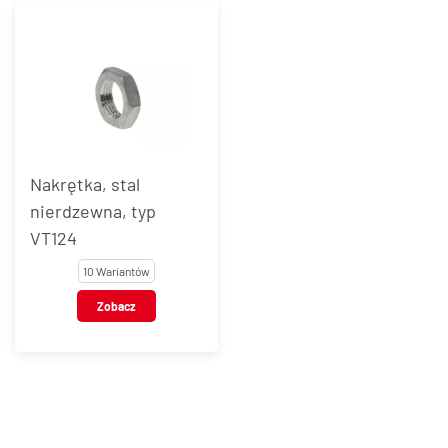
Nakrętka, stal
nierdzewna, typ
VT124
10 Wariantów
Zobacz