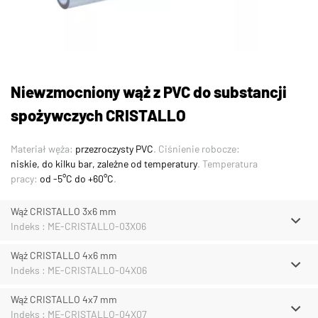
Niewzmocniony wąż z PVC do substancji
spożywczych CRISTALLO
Materiał węża:
przezroczysty PVC
. Ciśnienie robocze:
niskie, do kilku bar, zależne od temperatury
. Temperatura
pracy:
od -5°C do +60°C
.
Wąż CRISTALLO 3x6 mm
Indeks : ME-CRISTALLO-03X06
Wąż CRISTALLO 4x6 mm
Indeks : ME-CRISTALLO-04X06
Wąż CRISTALLO 4x7 mm
Indeks : ME-CRISTALLO-04X07