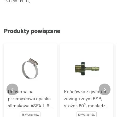
-5°C do +60°C.
Produkty powiązane
Uniwersalna
Końcówka z gwintem
przemysłowa opaska
zewnętrznym BSP,
ślimakowa ASFA-L 9
stożek 60°, mosiądz,
mm, stal węglowa
typ SA
18 Wariantów
10 Wariantów