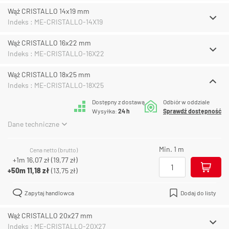
Wąż CRISTALLO 14x19 mm
Indeks : ME-CRISTALLO-14X19
Wąż CRISTALLO 16x22 mm
Indeks : ME-CRISTALLO-16X22
Wąż CRISTALLO 18x25 mm
Indeks : ME-CRISTALLO-18X25
Dostępny z dostawą
Odbiór w oddziale
Wysyłka:
24 h
Sprawdź dostępność
Dane techniczne
Min. 1 m
Cena netto (brutto)
+1m
16,07 zł
(
19,77 zł
)
+50m
11,18 zł
(
13,75 zł
)
Zapytaj handlowca
Dodaj do listy
Wąż CRISTALLO 20x27 mm
Indeks : ME-CRISTALLO-20X27