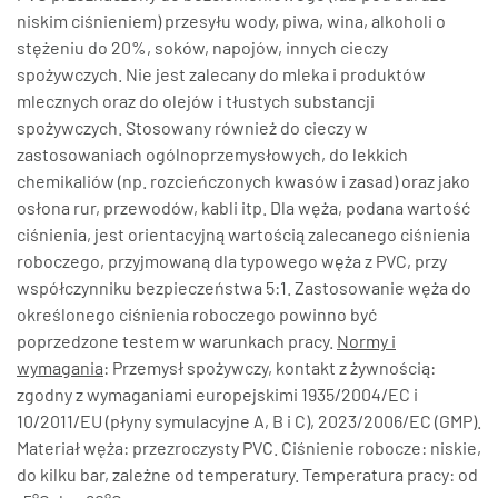
niskim ciśnieniem) przesyłu wody, piwa, wina, alkoholi o
stężeniu do 20%, soków, napojów, innych cieczy
spożywczych. Nie jest zalecany do mleka i produktów
mlecznych oraz do olejów i tłustych substancji
spożywczych. Stosowany również do cieczy w
zastosowaniach ogólnoprzemysłowych, do lekkich
chemikaliów (np. rozcieńczonych kwasów i zasad) oraz jako
osłona rur, przewodów, kabli itp. Dla węża, podana wartość
ciśnienia, jest orientacyjną wartością zalecanego ciśnienia
roboczego, przyjmowaną dla typowego węża z PVC, przy
współczynniku bezpieczeństwa 5:1. Zastosowanie węża do
określonego ciśnienia roboczego powinno być
poprzedzone testem w warunkach pracy.
Normy i
wymagania
: Przemysł spożywczy, kontakt z żywnością:
zgodny z wymaganiami europejskimi 1935/2004/EC i
10/2011/EU (płyny symulacyjne A, B i C), 2023/2006/EC (GMP).
Materiał węża: przezroczysty PVC. Ciśnienie robocze: niskie,
do kilku bar, zależne od temperatury. Temperatura pracy: od