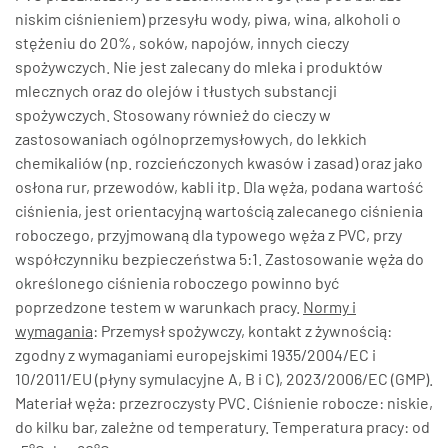
niskim ciśnieniem) przesyłu wody, piwa, wina, alkoholi o
stężeniu do 20%, soków, napojów, innych cieczy
spożywczych. Nie jest zalecany do mleka i produktów
mlecznych oraz do olejów i tłustych substancji
spożywczych. Stosowany również do cieczy w
zastosowaniach ogólnoprzemysłowych, do lekkich
chemikaliów (np. rozcieńczonych kwasów i zasad) oraz jako
osłona rur, przewodów, kabli itp. Dla węża, podana wartość
ciśnienia, jest orientacyjną wartością zalecanego ciśnienia
roboczego, przyjmowaną dla typowego węża z PVC, przy
współczynniku bezpieczeństwa 5:1. Zastosowanie węża do
określonego ciśnienia roboczego powinno być
poprzedzone testem w warunkach pracy.
Normy i
wymagania
: Przemysł spożywczy, kontakt z żywnością:
zgodny z wymaganiami europejskimi 1935/2004/EC i
10/2011/EU (płyny symulacyjne A, B i C), 2023/2006/EC (GMP).
Materiał węża: przezroczysty PVC. Ciśnienie robocze: niskie,
do kilku bar, zależne od temperatury. Temperatura pracy: od