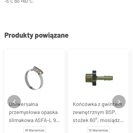
-5°C do +60°C.
Produkty powiązane
Uniwersalna
Końcówka z gwintem
przemysłowa opaska
zewnętrznym BSP,
ślimakowa ASFA-L 9
stożek 60°, mosiądz,
mm, stal węglowa
typ SA
18 Wariantów
10 Wariantów