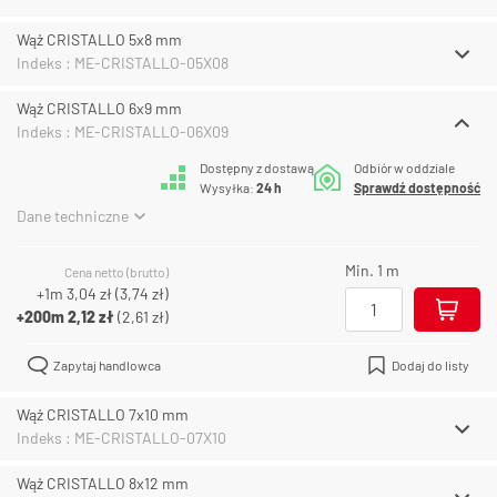
Wąż CRISTALLO 5x8 mm
Indeks : ME-CRISTALLO-05X08
Wąż CRISTALLO 6x9 mm
Indeks : ME-CRISTALLO-06X09
Dostępny z dostawą
Odbiór w oddziale
Wysyłka:
24 h
Sprawdź dostępność
Dane techniczne
Min. 1 m
Cena netto (brutto)
+1m
3,04 zł
(
3,74 zł
)
+200m
2,12 zł
(
2,61 zł
)
Zapytaj handlowca
Dodaj do listy
Wąż CRISTALLO 7x10 mm
Indeks : ME-CRISTALLO-07X10
Wąż CRISTALLO 8x12 mm