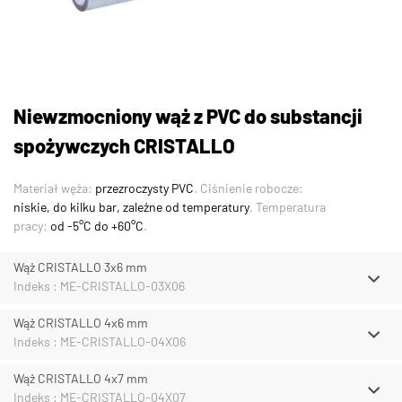
Niewzmocniony wąż z PVC do substancji
spożywczych CRISTALLO
Materiał węża:
przezroczysty PVC
. Ciśnienie robocze:
niskie, do kilku bar, zależne od temperatury
. Temperatura
pracy:
od -5°C do +60°C
.
Wąż CRISTALLO 3x6 mm
Indeks : ME-CRISTALLO-03X06
Wąż CRISTALLO 4x6 mm
Indeks : ME-CRISTALLO-04X06
Wąż CRISTALLO 4x7 mm
Indeks : ME-CRISTALLO-04X07