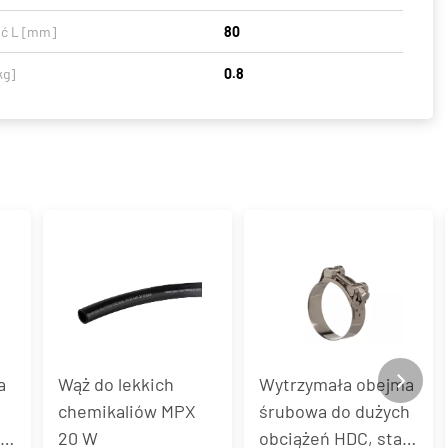
ć L [mm]
80
kg]
0.8
a
Wąż do lekkich
Wytrzymała obejma
chemikaliów MPX
śrubowa do dużych
T,
20 W
obciążeń HDC, stal