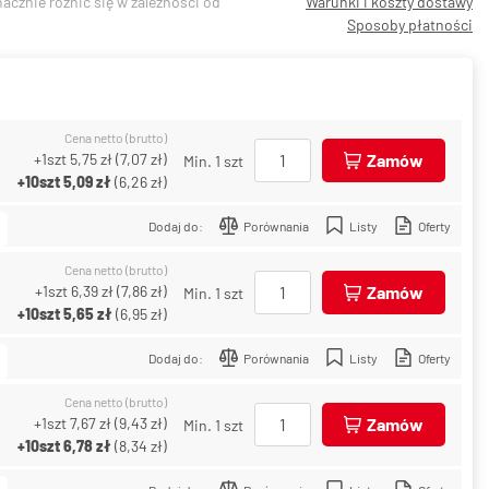
acznie różnić się w zależności od
Warunki i koszty dostawy
Sposoby płatności
Cena netto (brutto)
+1szt
5,75 zł
(
7,07 zł
)
Zamów
Min. 1 szt
+10szt
5,09 zł
(
6,26 zł
)
Dodaj do:
Porównania
Listy
Oferty
Cena netto (brutto)
+1szt
6,39 zł
(
7,86 zł
)
Zamów
Min. 1 szt
+10szt
5,65 zł
(
6,95 zł
)
Dodaj do:
Porównania
Listy
Oferty
Cena netto (brutto)
+1szt
7,67 zł
(
9,43 zł
)
Zamów
Min. 1 szt
+10szt
6,78 zł
(
8,34 zł
)