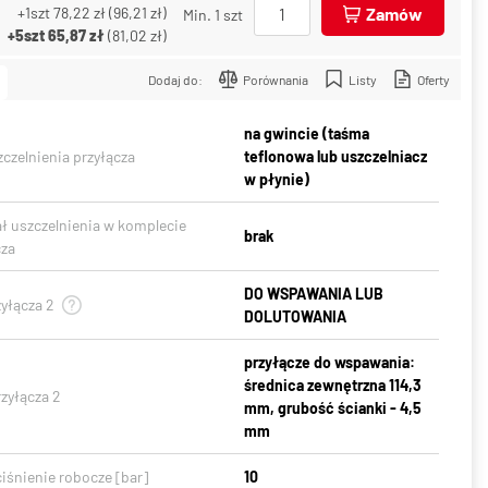
+1szt
78,22 zł
(
96,21 zł
)
Zamów
Min. 1 szt
+5szt
65,87 zł
(
81,02 zł
)
Dodaj do:
Porównania
Listy
Oferty
na gwincie (taśma
czelnienia przyłącza
teflonowa lub uszczelniacz
w płynie)
ał uszczelnienia w komplecie
brak
cza
DO WSPAWANIA LUB
yłącza 2
DOLUTOWANIA
przyłącze do wspawania:
średnica zewnętrzna 114,3
zyłącza 2
mm, grubość ścianki - 4,5
mm
iśnienie robocze [bar]
10