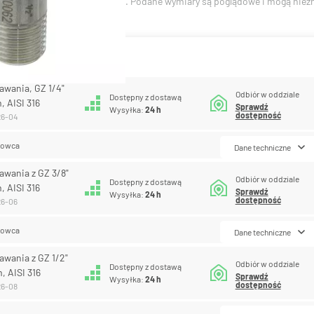
 316
. Ciśnienie robocze:
10 bar
. Podane wymiary są poglądowe i mogą niezn
antów produktu
awania, GZ 1/4"
Odbiór w oddziale
Dostępny z dostawą
, AISI 316
Sprawdź
Wysyłka:
24 h
dostępność
26-04
lowca
Dane techniczne
awania z GZ 3/8"
Odbiór w oddziale
Dostępny z dostawą
, AISI 316
Sprawdź
Wysyłka:
24 h
dostępność
26-06
lowca
Dane techniczne
awania z GZ 1/2"
Odbiór w oddziale
Dostępny z dostawą
, AISI 316
Sprawdź
Wysyłka:
24 h
dostępność
26-08