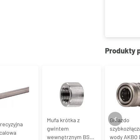
Produkty 
Mufa krótka z
Gniazdo
recyzyjna
gwintem
szybkozłącz
 calowa
wewnętrznym BSP,
wody AKBO D