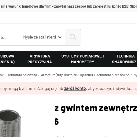
alne warunki handlowe dla firm - zapytaj nasz zespół lub zarejestruj konto B2B. Skon
Nyple ze stali nierdzewnej
 SIŁOWA
ARMATURA
SYSTEMY POMIAROWE I
TECHNIKA
ŚNIENIA)
PRECYZYJNA
MANOMETRY
SMAROWNICZ
cówki, armatura nalewcza
Armatura (rury, kształtki i łączniki)
Armatura nierdzewna
Ny
eny mogą być inne. Zaloguj się lub
załóż konto
, aby zobaczyć indywidualną
o dospawania z gwintem zewnętrz
wna, typ VT126