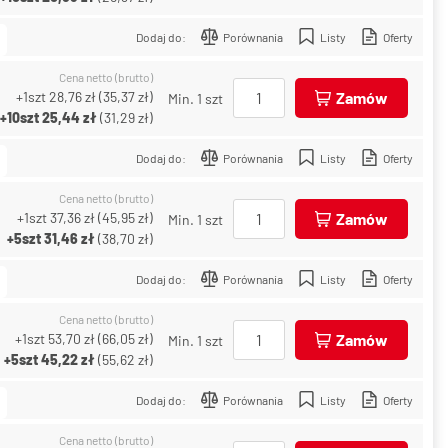
Dodaj do:
Porównania
Listy
Oferty
Cena netto (brutto)
+1szt
28,76 zł
(
35,37 zł
)
Zamów
Min. 1 szt
+10szt
25,44 zł
(
31,29 zł
)
Dodaj do:
Porównania
Listy
Oferty
Cena netto (brutto)
+1szt
37,36 zł
(
45,95 zł
)
Zamów
Min. 1 szt
+5szt
31,46 zł
(
38,70 zł
)
Dodaj do:
Porównania
Listy
Oferty
Cena netto (brutto)
+1szt
53,70 zł
(
66,05 zł
)
Zamów
Min. 1 szt
+5szt
45,22 zł
(
55,62 zł
)
Dodaj do:
Porównania
Listy
Oferty
Cena netto (brutto)