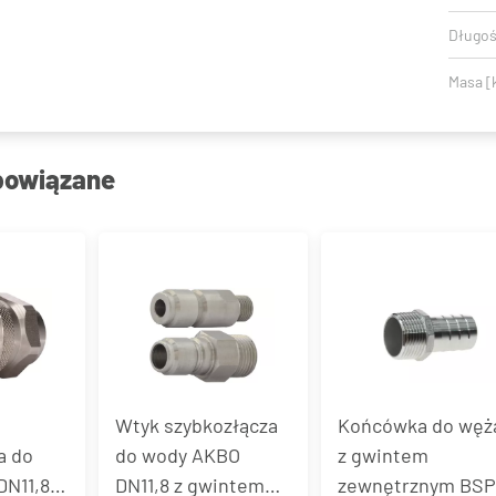
Długoś
Masa [
powiązane
Wtyk szybkozłącza
Końcówka do węż
a do
do wody AKBO
z gwintem
N11,8 z
DN11,8 z gwintem
zewnętrznym BSP