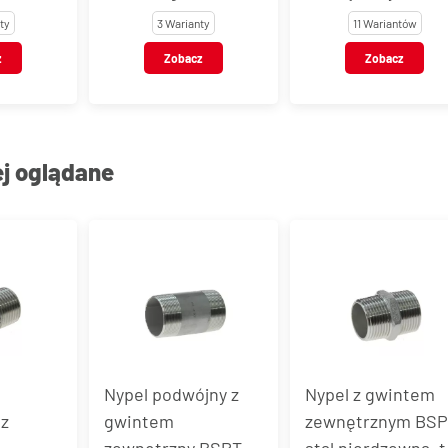
zewnętrznym, stal
stal nierdzewna, 
ty
3 Warianty
11 Wariantów
, stal
nierdzewna AISI
VT123
z
Zobacz
Zobacz
AISI
303 / 301
ej oglądane
Nypel podwójny z
Nypel z gwintem
 z
gwintem
zewnętrznym BSP
zewnętrzny BSPT,
stal nierdzewna, 