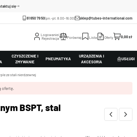
taktuj się
61 650 79 50
(pn.-pt. 8.00-16.00)
sklep@tubes-international.com
Logowanie/
0,00 zł
Porównaj
Lista
Oferty
Rejestracja
CZYSZCZENIE I
URZĄDZENIA I
PNEUMATYKA
USŁUGI
A
ZMYWANIE
AKCESORIA
ple ze stali nierdzewnej
 ofertę.
nym BSPT, stal