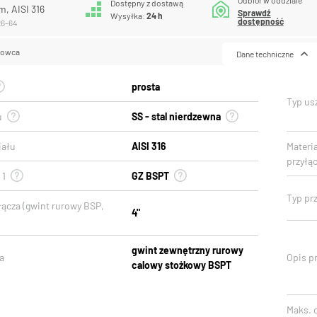
Dostępny z dostawą
m, AISI 316
Sprawdź
Wysyłka:
24 h
dostępność
26-64
lowca
Dane techniczne
prosta
Typ usz
u
SS - stal nierdzewna
iału
AISI 316
Materi
przyłą
 1
GZ BSPT
Typ prz
łącza (gwint rurowy BSP,
4"
gwint zewnętrzny rurowy
a
Opis pr
calowy stożkowy BSPT
Maks. c