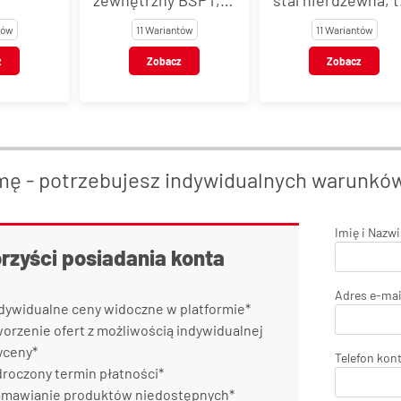
m BSPT,
stal nierdzewna, typ
VT116
tów
11 Wariantów
11 Wariantów
wna, typ
VT127
z
Zobacz
Zobacz
mę - potrzebujesz indywidualnych warunkó
Imię i Nazw
orzyści posiadania konta
Adres e-mai
dywidualne ceny widoczne w platformie*
orzenie ofert z możliwością indywidualnej
yceny*
Telefon kon
roczony termin płatności*
mawianie produktów niedostępnych*