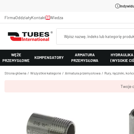
Indywidu
Firma
Oddziały
Kontakt
Wiedza
WĘŻE
ARMATURA
HYDRAULIKA
KOMPENSATORY
PRZEMYSŁOWE
PRZEMYSŁOWA
(WYSOKIE CI
Strona główna
Wszystkie kategorie
Armatura przemysłowa
Rury, łączniki, koń
Twoje c
Nypel d
nierdze