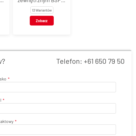
stal nierdzewna, typ
13 Wariantów
VT117
Zobacz
w?
Telefon:
+61 650 79 50
isko
l
taktowy