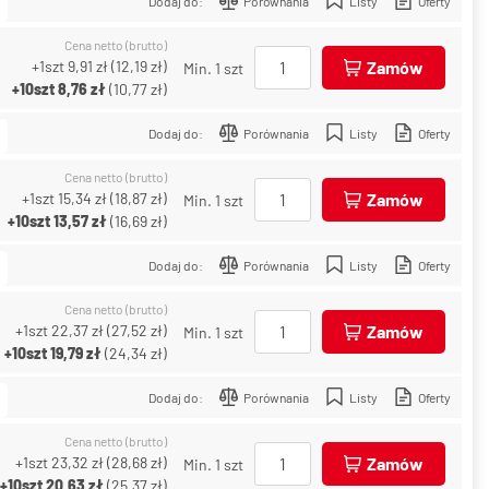
Dodaj do:
Porównania
Listy
Oferty
Cena netto (brutto)
+1szt
9,91 zł
(
12,19 zł
)
Zamów
Min. 1 szt
+10szt
8,76 zł
(
10,77 zł
)
Dodaj do:
Porównania
Listy
Oferty
Cena netto (brutto)
+1szt
15,34 zł
(
18,87 zł
)
Zamów
Min. 1 szt
+10szt
13,57 zł
(
16,69 zł
)
Dodaj do:
Porównania
Listy
Oferty
Cena netto (brutto)
+1szt
22,37 zł
(
27,52 zł
)
Zamów
Min. 1 szt
+10szt
19,79 zł
(
24,34 zł
)
Dodaj do:
Porównania
Listy
Oferty
Cena netto (brutto)
+1szt
23,32 zł
(
28,68 zł
)
Zamów
Min. 1 szt
+10szt
20,63 zł
(
25,37 zł
)