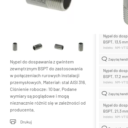
Materiał:
stal AISI
producenta.
Lista wari
Nypel do dosp
BSPT, 13,5 mm
Indeks : NM-VT1
Zapytaj hand
Nypel do dospawania z gwintem
zewnętrznym BSPT do zastosowania
Nypel do dosp
w połączeniach rurowych instalacji
BSPT, 17,2 mm
przemysłowych. Materiał: stal AISI 316.
Indeks : NM-VT1
Ciśnienie robocze: 10 bar. Podane
Zapytaj hand
wymiary są poglądowe i mogą
nieznacznie różnić się w zależności od
Nypel do dosp
producenta.
BSPT, 21,3 mm
Indeks : NM-VT1
Drukuj