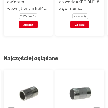
gwintem
do wody AKBO DN11,8
wewnętrznym BSP,
z gwintem
stal nierdzewna, typ
wewnętrznym, stal
12 Wariantów
4 Warianty
VT121
nierdzewna AISI 303 /
Zobacz
Zobacz
301
Najczęściej oglądane