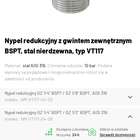
Nypel redukcyjny z gwintem zewnętrznym
BSPT, stal nierdzewna, typ VT117
Materiał:
stal AISI 316
. Ciśnienie robocze:
10 bar
. Podane
wymiary są poglądowe i mogą nieznacznie różnić się w
zależności od producenta.
Nypel redukcyjny GZ 1/4" BSPT / GZ 1/8" BSPT, AISI 316
Indeks : NM-VT117-04-02
Nypel redukcyjny GZ 1/4" BSPT / GZ 1/2" BSPT, AISI 316
Indeks : NM-VT117-04-08
Dostępny z dostawą
Odbiór w oddziale
Wysyłka:
24 h
Sprawdź dostępność