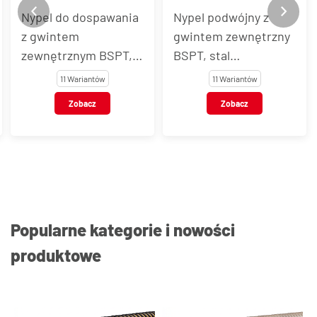
Nypel do dospawania
Nypel podwójny z
z gwintem
gwintem zewnętrzny
zewnętrznym BSPT,
BSPT, stal
stal nierdzewna, typ
nierdzewna, typ
11 Wariantów
11 Wariantów
VT126
VT127
Zobacz
Zobacz
Popularne kategorie i nowości
produktowe