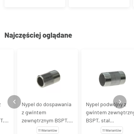
Najczęściej oglądane
Nypel do dospawania
Nypel podwójny z
z gwintem
gwintem zewnętrzny
zewnętrznym BSPT,
BSPT, stal
stal nierdzewna, typ
nierdzewna, typ
11 Wariantów
11 Wariantów