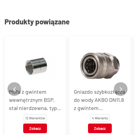
Produkty powiązane
Mufa z gwintem
Gniazdo szybkozłącza
wewnętrznym BSP,
do wody AKBO DN11,8
stal nierdzewna, typ
z gwintem
VT1221
wewnętrznym, stal
12 Wariantów
4 Warianty
nierdzewna AISI 303 /
Zobacz
Zobacz
301