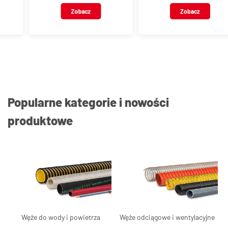
VT126
VT127
Zobacz
Zobacz
Popularne kategorie i nowości
produktowe
Węże do wody i powietrza
Węże odciągowe i wentylacyjne