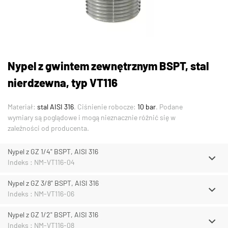
Nypel z gwintem zewnętrznym BSPT, stal
nierdzewna, typ VT116
Materiał:
stal AISI 316
. Ciśnienie robocze:
10 bar
. Podane
wymiary są poglądowe i mogą nieznacznie różnić się w
zależności od producenta.
Nypel z GZ 1/4" BSPT, AISI 316
Indeks : NM-VT116-04
Nypel z GZ 3/8" BSPT, AISI 316
Indeks : NM-VT116-06
Nypel z GZ 1/2" BSPT, AISI 316
Indeks : NM-VT116-08