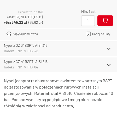
Min. 1 szt
Cena netto (brutto)
+1szt
53,70 zł
(
66,05 zł
)
+5szt
45,22 zł
(
55,62 zł
)
Zapytaj handlowca
Dodaj do listy
Nypel z GZ 3" BSPT, AISI 316
Indeks : NM-VT116-48
Nypel z GZ 4" BSPT, AISI 316
Indeks : NM-VT116-64
Nypel (adaptor) z obustronnym gwintem zewnętrznym BSPT
do zastosowania w połączeniach rurowych instalacji
przemysłowych. Materiał: stal AISI 316. Ciśnienie robocze: 10
bar. Podane wymiary są poglądowe i mogą nieznacznie
różnić się w zależności od producenta.