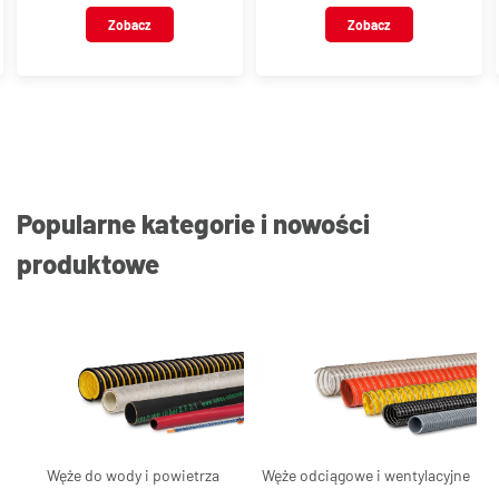
VT126
VT127
Zobacz
Zobacz
Popularne kategorie i nowości
produktowe
Węże do wody i powietrza
Węże odciągowe i wentylacyjne