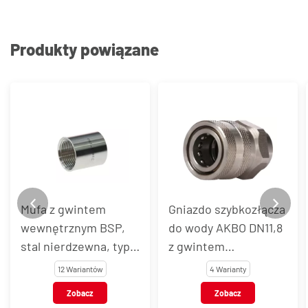
Produkty powiązane
Mufa z gwintem
Gniazdo szybkozłącza
wewnętrznym BSP,
do wody AKBO DN11,8
stal nierdzewna, typ
z gwintem
VT1221
wewnętrznym, stal
12 Wariantów
4 Warianty
nierdzewna AISI 303 /
Zobacz
Zobacz
301