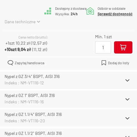
Dostępny z dostawą
Odbiór w oddziale
Wysyłka:
24 h
Sprawdź dostępność
Dane techniczne
Min. 1 szt
Cena netto (brutto)
+1szt
10,22 zł
(
12,57 zł
)
+10szt
9,04 zł
(
11,12 zł
)
Zapytaj handlowca
Dodaj do listy
Nypel z GZ 3/4" BSPT, AISI 316
Indeks : NM-VT116-12
Nypel z GZ 1" BSPT, AISI 316
Indeks : NM-VT116-16
Nypel z GZ 1.1/4" BSPT, AISI 316
Indeks : NM-VT116-20
Nypel z GZ 1.1/2" BSPT, AISI 316