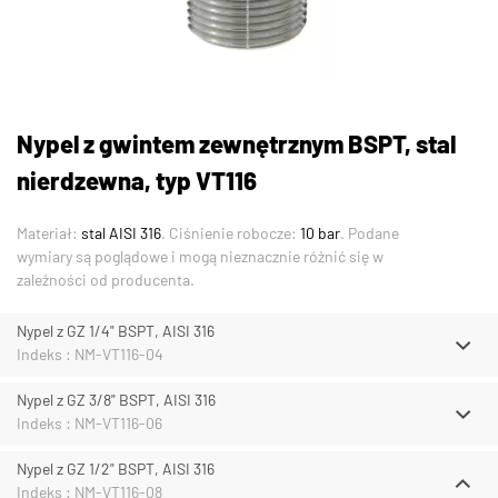
Nypel z gwintem zewnętrznym BSPT, stal
nierdzewna, typ VT116
Materiał:
stal AISI 316
. Ciśnienie robocze:
10 bar
. Podane
wymiary są poglądowe i mogą nieznacznie różnić się w
zależności od producenta.
Nypel z GZ 1/4" BSPT, AISI 316
Indeks : NM-VT116-04
Nypel z GZ 3/8" BSPT, AISI 316
Indeks : NM-VT116-06
Nypel z GZ 1/2" BSPT, AISI 316
Indeks : NM-VT116-08