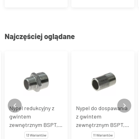
Najczęściej oglądane
Nypel do dospawania
Nypel podwójny z
z gwintem
gwintem zewnętrzny
zewnętrznym BSPT,
BSPT, stal
stal nierdzewna, typ
nierdzewna, typ
11 Wariantów
11 Wariantów