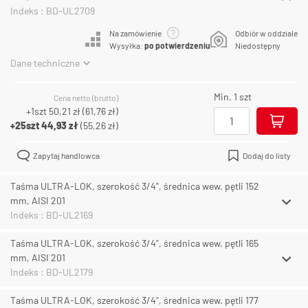
Indeks : BD-UL2709
Na zamówienie
Odbiór w oddziale
Wysyłka:
po potwierdzeniu
Niedostępny
Dane techniczne
Min. 1 szt
Cena netto (brutto)
+1szt
50,21 zł
(
61,76 zł
)
+25szt
44,93 zł
(
55,26 zł
)
Zapytaj handlowca
Dodaj do listy
Taśma ULTRA-LOK, szerokość 3/4", średnica wew. pętli 152
mm, AISI 201
Indeks : BD-UL2169
Taśma ULTRA-LOK, szerokość 3/4", średnica wew. pętli 165
mm, AISI 201
Indeks : BD-UL2179
Taśma ULTRA-LOK, szerokość 3/4", średnica wew. pętli 177