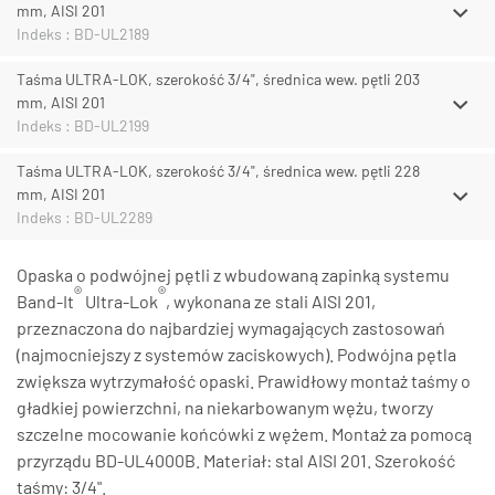
mm, AISI 201
Indeks : BD-UL2189
Taśma ULTRA-LOK, szerokość 3/4", średnica wew. pętli 203
mm, AISI 201
Indeks : BD-UL2199
Taśma ULTRA-LOK, szerokość 3/4", średnica wew. pętli 228
mm, AISI 201
Indeks : BD-UL2289
Opaska o podwójnej pętli z wbudowaną zapinką systemu
®
®
Band-It
Ultra-Lok
, wykonana ze stali AISI 201,
przeznaczona do najbardziej wymagających zastosowań
(najmocniejszy z systemów zaciskowych). Podwójna pętla
zwiększa wytrzymałość opaski. Prawidłowy montaż taśmy o
gładkiej powierzchni, na niekarbowanym wężu, tworzy
szczelne mocowanie końcówki z wężem. Montaż za pomocą
przyrządu BD-UL4000B. Materiał: stal AISI 201. Szerokość
taśmy: 3/4".