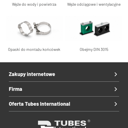
Węże do wody i powietrza
Węże odciągowe i wentylacyjne
Opaski do montażu końcówek
Obejmy DIN 3015
Zakupy internetowe
Firma
Oferta Tubes International