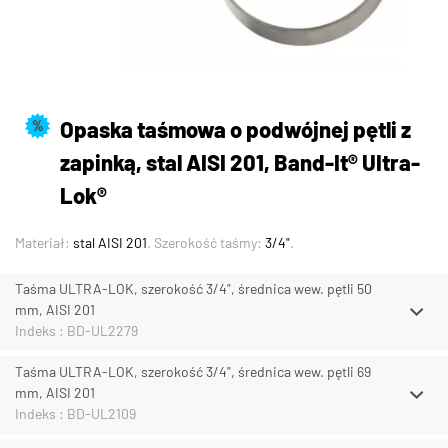
Opaska taśmowa o podwójnej pętli z
%
zapinką, stal AISI 201, Band-It® UItra-
Lok®
Materiał:
stal AISI 201
. Szerokość taśmy:
3/4"
.
Taśma ULTRA-LOK, szerokość 3/4", średnica wew. pętli 50
mm, AISI 201
Indeks : BD-UL2279
Taśma ULTRA-LOK, szerokość 3/4", średnica wew. pętli 69
mm, AISI 201
Indeks : BD-UL2109