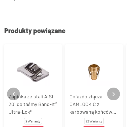
Produkty powiązane
Zapinka ze stali AISI
Gniazdo złącza
201 do taśmy Band-It®
CAMLOCK C z
UItra-Lok®
karbowaną końcówką
do węża, mosiądz
2 Warianty
22 Warianty