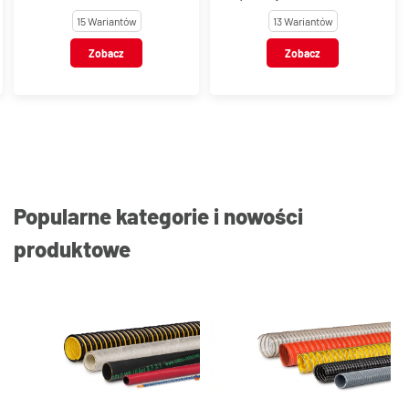
Band-It® UItra-Lok®
13 Wariantów
2 Warianty
Zobacz
Zobacz
Popularne kategorie i nowości
produktowe