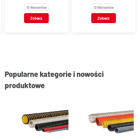
Band-It® UItra-Lok®
13 Wariantów
2 Warianty
Zobacz
Zobacz
Popularne kategorie i nowości
produktowe