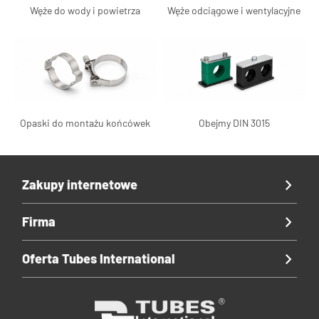
Węże do wody i powietrza
Węże odciągowe i wentylacyjne
Opaski do montażu końcówek
Obejmy DIN 3015
Zakupy internetowe
Firma
Oferta Tubes International