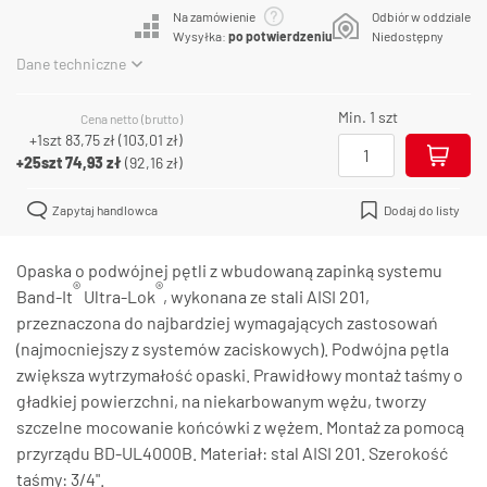
Na zamówienie
Odbiór w oddziale
Wysyłka:
po potwierdzeniu
Niedostępny
Dane techniczne
Min. 1 szt
Cena netto (brutto)
+1szt
83,75 zł
(
103,01 zł
)
+25szt
74,93 zł
(
92,16 zł
)
Zapytaj handlowca
Dodaj do listy
Opaska o podwójnej pętli z wbudowaną zapinką systemu
®
®
Band-It
Ultra-Lok
, wykonana ze stali AISI 201,
przeznaczona do najbardziej wymagających zastosowań
(najmocniejszy z systemów zaciskowych). Podwójna pętla
zwiększa wytrzymałość opaski. Prawidłowy montaż taśmy o
gładkiej powierzchni, na niekarbowanym wężu, tworzy
szczelne mocowanie końcówki z wężem. Montaż za pomocą
przyrządu BD-UL4000B. Materiał: stal AISI 201. Szerokość
taśmy: 3/4".