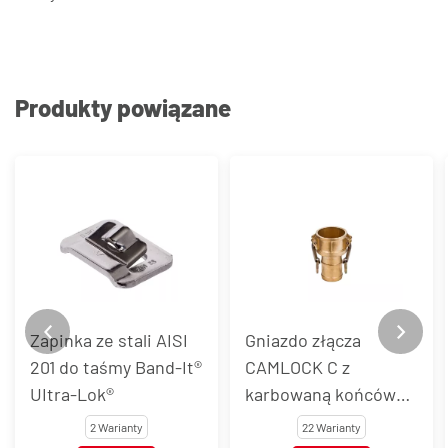
Produkty powiązane
Zapinka ze stali AISI
Gniazdo złącza
201 do taśmy Band-It®
CAMLOCK C z
UItra-Lok®
karbowaną końcówką
do węża, mosiądz
2 Warianty
22 Warianty