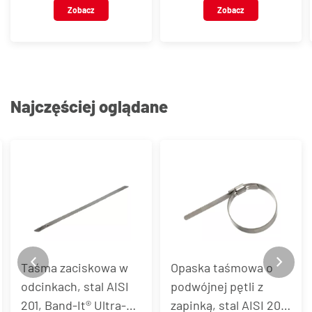
Zobacz
Zobacz
Najczęściej oglądane
Opaska taśmowa o
Zapinka ze stali AISI
podwójnej pętli z
201 do taśmy Band-It®
zapinką, stal AISI 201,
UItra-Lok®