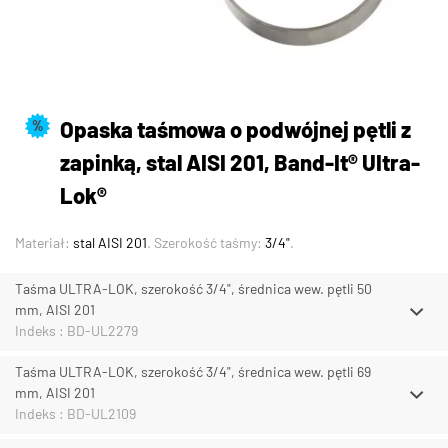
Opaska taśmowa o podwójnej pętli z
%
zapinką, stal AISI 201, Band-It® UItra-
Lok®
Materiał:
stal AISI 201
. Szerokość taśmy:
3/4"
.
Taśma ULTRA-LOK, szerokość 3/4", średnica wew. pętli 50
mm, AISI 201
Indeks : BD-UL2279
Taśma ULTRA-LOK, szerokość 3/4", średnica wew. pętli 69
mm, AISI 201
Indeks : BD-UL2109