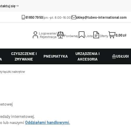
taktuj się
61 650 79 50
(pn.-pt. 8.00-16.00)
sklep@tubes-international.com
Logowanie/
0,00 zł
Porównaj
Lista
Oferty
Rejestracja
CZYSZCZENIE I
URZĄDZENIA I
PNEUMATYKA
USŁUGI
A
ZMYWANIE
AKCESORIA
zyłączki nakrętne
netowej
zedaży internetowej.
go lub naszymi
Oddziałami handlowymi.