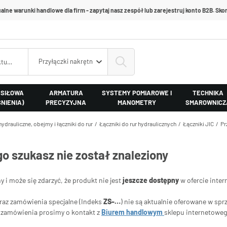
alne warunki handlowe dla firm - zapytaj nasz zespół lub zarejestruj konto B2B. Skon
Przyłączki nakrętne
 SIŁOWA
ARMATURA
SYSTEMY POMIAROWE I
TECHNIKA
ŚNIENIA)
PRECYZYJNA
MANOMETRY
SMAROWNICZ
hydrauliczne, obejmy i łączniki do rur
Łączniki do rur hydraulicznych
Łączniki JIC
Pr
go szukasz nie został znaleziony
ny i może się zdarzyć, że produkt nie jest
jeszcze dostępny
w ofercie inter
oraz zamówienia specjalne (Indeks
ZS-…
) nie są aktualnie oferowane w spr
ia zamówienia prosimy o kontakt z
Biurem handlowym
sklepu internetowe