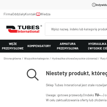
Indywidu
Firma
Oddziały
Kontakt
Wiedza
WĘŻE
ARMATURA
HYDRAULIKA
KOMPENSATORY
PRZEMYSŁOWE
PRZEMYSŁOWA
(WYSOKIE CI
Strona główna
Wszystkie kategorie
Hydraulika siłowa (wysokie ciśnienia)
Rury 
Niestety produkt, które
Sklep Tubes Interational jest stale rozwija
Uwaga: gotowe przewody (Indeks
TU-…
) 
W celu zaktualizowania oferty lub złożen