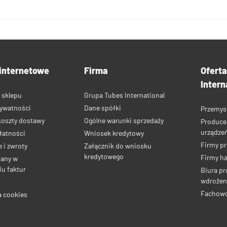
internetowe
Firma
Ofert
Intern
 sklepu
Grupa Tubes International
rywatności
Dane spółki
Przemys
koszty dostawy
Ogólne warunki sprzedaży
Produce
urządze
łatności
Wniosek kredytowy
Firmy p
 i zwroty
Załącznik do wniosku
kredytowego
Firmy h
iany w
u faktur
Biura pr
wdrożen
Fachow
a cookies