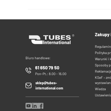
Zakupy 
Regulamin
Polityka p
Biuro handlowe:
Warunki i 
Sposoby p
61 650 79 50
Reklamacje
Pon-Pt.: 8.00 - 16.00
KSeF – zm
wystawiani
sklep@tubes-
international.com
Wiedza
Ustawieni