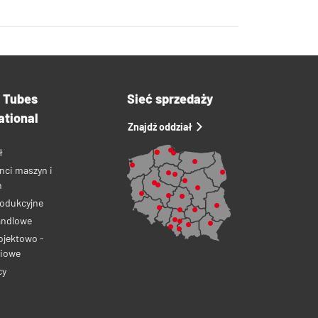
a Tubes
Sieć sprzedaży
ational
Znajdź oddział
ł
nci maszyn i
ń
rodukcyjne
andlowe
ojektowo -
iowe
cy