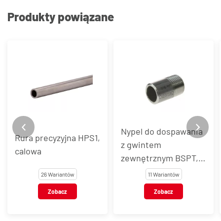
Produkty powiązane
Nypel do dospawania
Rura precyzyjna HPS1,
z gwintem
calowa
zewnętrznym BSPT,
stal nierdzewna, typ
26 Wariantów
11 Wariantów
VT126
Zobacz
Zobacz