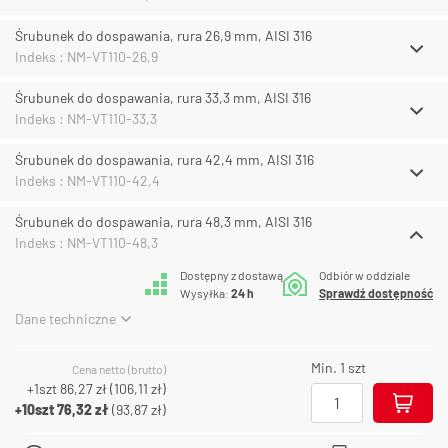
Śrubunek do dospawania, rura 26,9 mm, AISI 316
Indeks : NM-VT110-26,9
Śrubunek do dospawania, rura 33,3 mm, AISI 316
Indeks : NM-VT110-33,3
Śrubunek do dospawania, rura 42,4 mm, AISI 316
Indeks : NM-VT110-42,4
Śrubunek do dospawania, rura 48,3 mm, AISI 316
Indeks : NM-VT110-48,3
Dostępny z dostawą
Odbiór w oddziale
Wysyłka:
24 h
Sprawdź dostępność
Dane techniczne
Min. 1 szt
Cena netto (brutto)
+1szt
86,27 zł
(
106,11 zł
)
+10szt
76,32 zł
(
93,87 zł
)