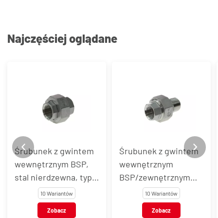
Najczęściej oglądane
Śrubunek z gwintem
Śrubunek z gwintem
wewnętrznym BSP,
wewnętrznym
stal nierdzewna, typ
BSP/zewnętrznym
VT108
BSPT, stal
10 Wariantów
10 Wariantów
nierdzewna, typ
Zobacz
Zobacz
VT109