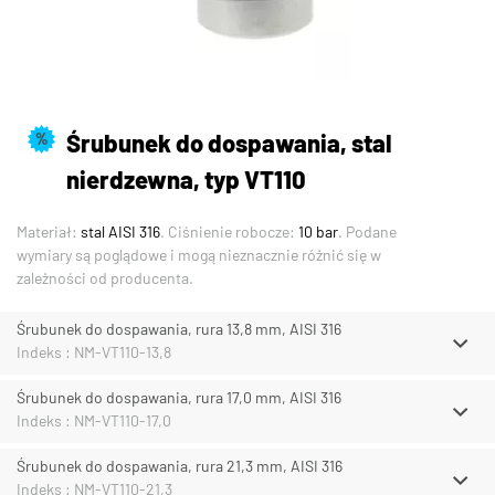
Śrubunek do dospawania, stal
%
nierdzewna, typ VT110
Materiał:
stal AISI 316
. Ciśnienie robocze:
10 bar
. Podane
wymiary są poglądowe i mogą nieznacznie różnić się w
zależności od producenta.
Śrubunek do dospawania, rura 13,8 mm, AISI 316
Indeks : NM-VT110-13,8
Śrubunek do dospawania, rura 17,0 mm, AISI 316
Indeks : NM-VT110-17,0
Śrubunek do dospawania, rura 21,3 mm, AISI 316
Indeks : NM-VT110-21,3