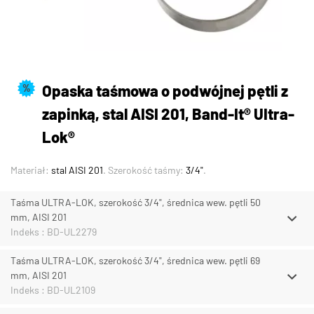
Opaska taśmowa o podwójnej pętli z
%
zapinką, stal AISI 201, Band-It® UItra-
Lok®
Materiał:
stal AISI 201
. Szerokość taśmy:
3/4"
.
Taśma ULTRA-LOK, szerokość 3/4", średnica wew. pętli 50
mm, AISI 201
Indeks : BD-UL2279
Taśma ULTRA-LOK, szerokość 3/4", średnica wew. pętli 69
mm, AISI 201
Indeks : BD-UL2109