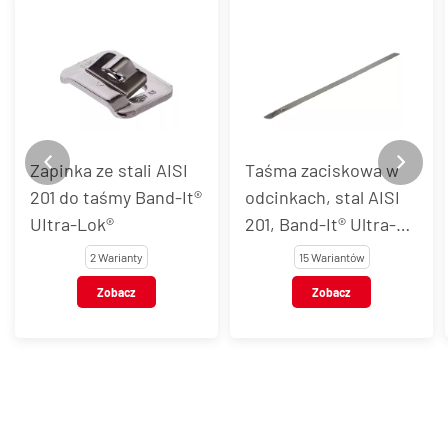
Zapinka ze stali AISI
Taśma zaciskowa w
201 do taśmy Band-It®
odcinkach, stal AISI
UItra-Lok®
201, Band-It® Ultra-
Lok®
2 Warianty
15 Wariantów
Zobacz
Zobacz