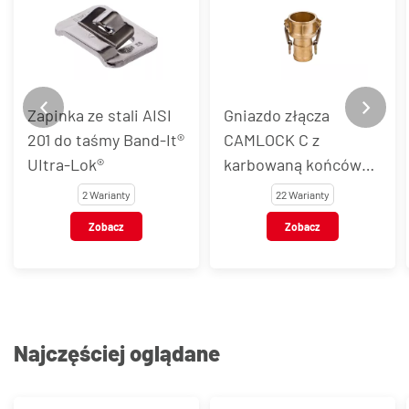
Zapinka ze stali AISI
Gniazdo złącza
201 do taśmy Band-It®
CAMLOCK C z
UItra-Lok®
karbowaną końcówką
do węża, mosiądz
2 Warianty
22 Warianty
Zobacz
Zobacz
Najczęściej oglądane