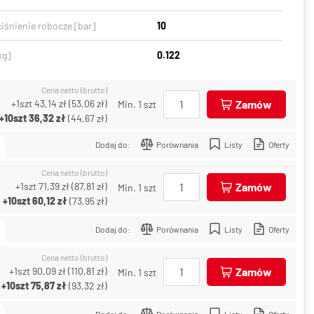
iśnienie robocze [bar]
10
kg]
0.122
Cena netto (brutto)
+1szt
43,14 zł
(
53,06 zł
)
Zamów
Min. 1 szt
+10szt
36,32 zł
(
44,67 zł
)
Dodaj do:
Porównania
Listy
Oferty
Cena netto (brutto)
+1szt
71,39 zł
(
87,81 zł
)
Zamów
Min. 1 szt
+10szt
60,12 zł
(
73,95 zł
)
Dodaj do:
Porównania
Listy
Oferty
Cena netto (brutto)
+1szt
90,09 zł
(
110,81 zł
)
Zamów
Min. 1 szt
+10szt
75,87 zł
(
93,32 zł
)
Dodaj do:
Porównania
Listy
Oferty