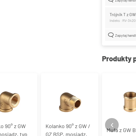
Trójnik T z G
Indeks : RV-3420
Zapytaj hand
Produkty 
o 90° z GW
Kolanko 90° z GW /
Mufa z GW B
osiądz, typ
GZ BSP, mosiądz,