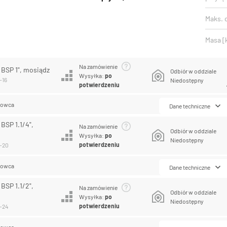
Maks. c
Masa [
Na zamówienie
 BSP 1", mosiądz
Odbiór w oddziale
Wysyłka:
po
-16
Niedostępny
potwierdzeniu
lowca
Dane techniczne
 BSP 1.1/4",
Na zamówienie
Odbiór w oddziale
Wysyłka:
po
Niedostępny
potwierdzeniu
0-20
lowca
Dane techniczne
 BSP 1.1/2",
Na zamówienie
Odbiór w oddziale
Wysyłka:
po
Niedostępny
potwierdzeniu
0-24
lowca