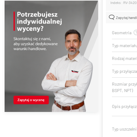
Indeks : RV-3420
Zapytaj hand
Geometria
Typ materiał
Rodzaj mater
Typ przyłącza
Rozmiar przy
BSPT, NPT)
Opis przyłącz
Typ uszczelni