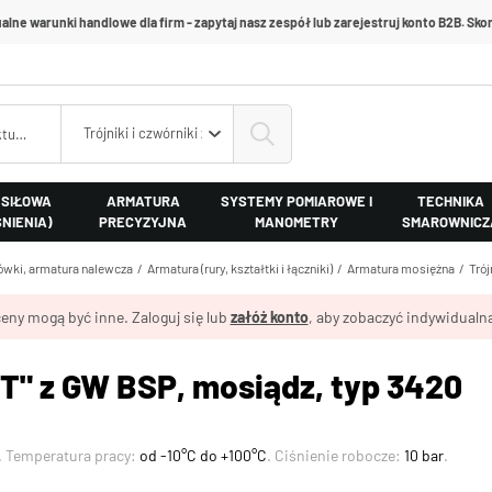
alne warunki handlowe dla firm - zapytaj nasz zespół lub zarejestruj konto B2B. Skon
Trójniki i czwórniki z mosiądzu
 SIŁOWA
ARMATURA
SYSTEMY POMIAROWE I
TECHNIKA
ŚNIENIA)
PRECYZYJNA
MANOMETRY
SMAROWNICZ
cówki, armatura nalewcza
Armatura (rury, kształtki i łączniki)
Armatura mosiężna
Trój
eny mogą być inne. Zaloguj się lub
załóż konto
, aby zobaczyć indywidualną
"T" z GW BSP, mosiądz, typ 3420
. Temperatura pracy:
od -10°C do +100°C
. Ciśnienie robocze:
10 bar
.