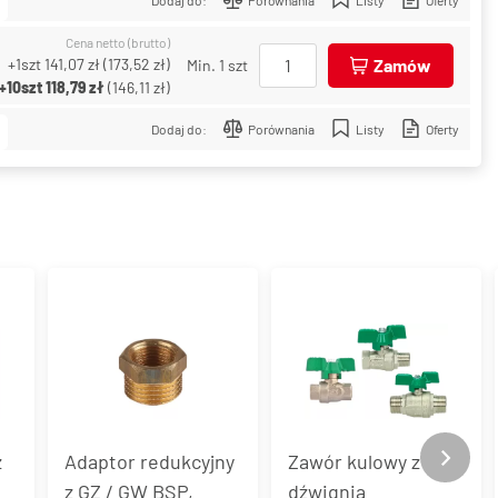
Cena netto (brutto)
+1szt
141,07 zł
(
173,52 zł
)
Zamów
Min. 1 szt
+10szt
118,79 zł
(
146,11 zł
)
Dodaj do:
Porównania
Listy
Oferty
z
Adaptor redukcyjny
Zawór kulowy z
z GZ / GW BSP,
dźwignią