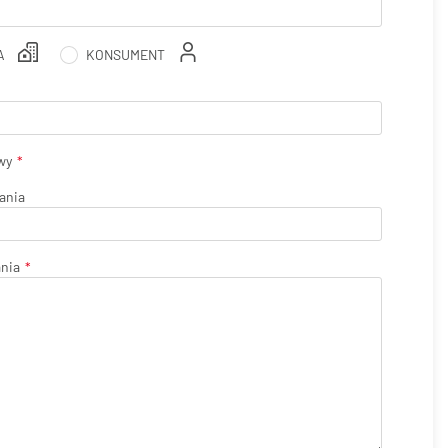
A
KONSUMENT
wy
ania
ania