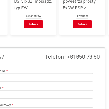
BSP/1xGZ, mosiądz,
powietrza prosty
typ EW
5xGW BSP z
mocowaniem,
6 Wariantów
1 Wariant
mosiądz, typ EW
Zobacz
Zobacz
w?
Telefon:
+61 650 79 50
isko
l
taktowy