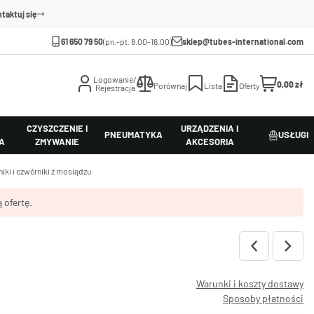
taktuj się
61 650 79 50
(pn.-pt. 8.00-16.00)
sklep@tubes-international.com
Logowanie/
0,00 zł
Porównaj
Lista
Oferty
Rejestracja
CZYSZCZENIE I
URZĄDZENIA I
PNEUMATYKA
USŁUGI
A
ZMYWANIE
AKCESORIA
niki i czwórniki z mosiądzu
 ofertę.
Warunki i koszty dostawy
Sposoby płatności