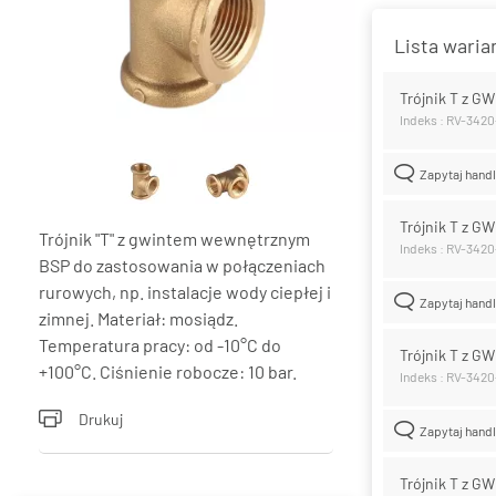
Lista wari
Trójnik T z G
Indeks : RV-342
Zapytaj hand
Trójnik T z G
Trójnik "T" z gwintem wewnętrznym
Indeks : RV-342
BSP do zastosowania w połączeniach
rurowych, np. instalacje wody ciepłej i
Zapytaj hand
zimnej. Materiał: mosiądz.
Temperatura pracy: od -10°C do
Trójnik T z G
+100°C. Ciśnienie robocze: 10 bar.
Indeks : RV-342
Drukuj
Zapytaj hand
Trójnik T z G