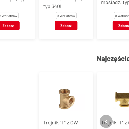
mosiądz, typ
typ 3401
8 Wariantów
8 Wariantów
8 Warian
Zobacz
Zobacz
Zobac
Najczęści
Trójnik "T" z GW
Trójnik "T" 