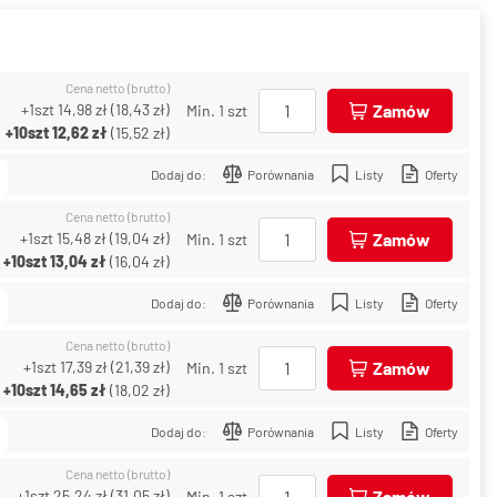
Cena netto (brutto)
+1szt
14,98 zł
(
18,43 zł
)
Zamów
Min. 1 szt
+10szt
12,62 zł
(
15,52 zł
)
Dodaj do:
Porównania
Listy
Oferty
Cena netto (brutto)
+1szt
15,48 zł
(
19,04 zł
)
Zamów
Min. 1 szt
+10szt
13,04 zł
(
16,04 zł
)
Dodaj do:
Porównania
Listy
Oferty
Cena netto (brutto)
+1szt
17,39 zł
(
21,39 zł
)
Zamów
Min. 1 szt
+10szt
14,65 zł
(
18,02 zł
)
Dodaj do:
Porównania
Listy
Oferty
Cena netto (brutto)
+1szt
25,24 zł
(
31,05 zł
)
Zamów
Min. 1 szt