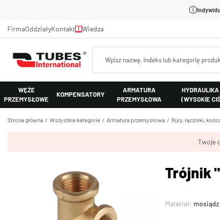
Indywidu
Firma
Oddziały
Kontakt
Wiedza
WĘŻE
ARMATURA
HYDRAULIKA
KOMPENSATORY
PRZEMYSŁOWE
PRZEMYSŁOWA
(WYSOKIE CI
Strona główna
Wszystkie kategorie
Armatura przemysłowa
Rury, łączniki, koń
Twoje c
Trójnik 
Materiał:
mosiądz