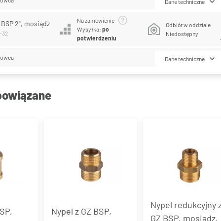
Dane techniczne
Na zamówienie
W BSP 2", mosiądz
Odbiór w oddziale
Wysyłka:
po
-32
Niedostępny
potwierdzeniu
lowca
Dane techniczne
powiązane
Nypel redukcyjny 
SP,
Nypel z GZ BSP,
GZ BSP, mosiądz,