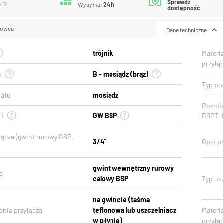
Sprawdź
-12
Wysyłka:
24 h
dostępność
lowca
Dane techniczne
trójnik
Materi
przyłą
u
B - mosiądz (brąz)
Typ prz
iału
mosiądz
Rozmia
 1
GW BSP
BSPT, 
łącza (gwint rurowy BSP,
3/4"
Opis pr
gwint wewnętrzny rurowy
a
calowy BSP
Typ usz
na gwincie (taśma
enia przyłącza
teflonowa lub uszczelniacz
Materi
w płynie)
przyłąc