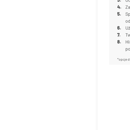
Za
Sp
od
Uż
Tw
Hi
p
*opcje d