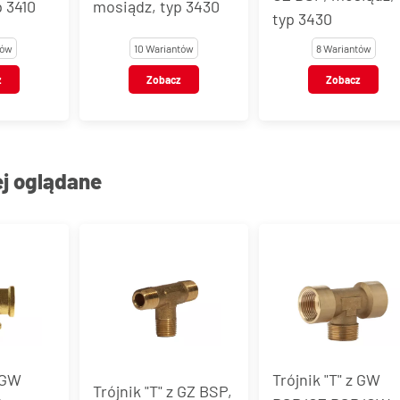
 3410
mosiądz, typ 3430
typ 3430
tów
10 Wariantów
8 Wariantów
z
Zobacz
Zobacz
ej oglądane
z GW
Trójnik "T" z GW
Trójnik "T" z GZ BSP,