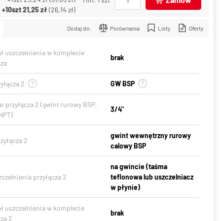
+10szt
21,25 zł
(
26,14 zł
)
Dodaj do:
Porównania
Listy
Oferty
ał uszczelnienia w komplecie
brak
cza
yłącza 2
GW BSP
r przyłącza 2 (gwint rurowy BSP,
3/4"
NPT)
gwint wewnętrzny rurowy
zyłącza 2
calowy BSP
na gwincie (taśma
czelnienia przyłącza 2
teflonowa lub uszczelniacz
w płynie)
ał uszczelnienia w komplecie
brak
za 2