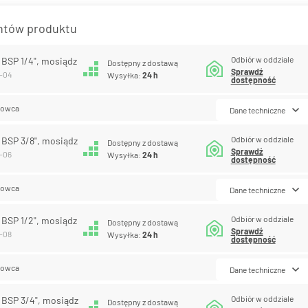
antów produktu
Odbiór w oddziale
W BSP 1/4", mosiądz
Dostępny z dostawą
Sprawdź
0-04
Wysyłka:
24 h
dostępność
lowca
Dane techniczne
Odbiór w oddziale
W BSP 3/8", mosiądz
Dostępny z dostawą
Sprawdź
0-06
Wysyłka:
24 h
dostępność
lowca
Dane techniczne
Odbiór w oddziale
W BSP 1/2", mosiądz
Dostępny z dostawą
Sprawdź
0-08
Wysyłka:
24 h
dostępność
lowca
Dane techniczne
Odbiór w oddziale
W BSP 3/4", mosiądz
Dostępny z dostawą