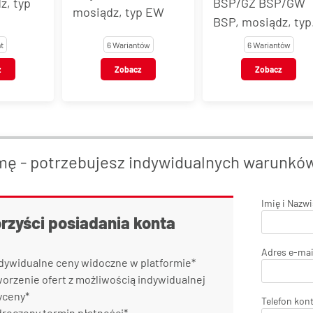
z, typ
BSP/GZ BSP/GW
mosiądz, typ EW
BSP, mosiądz, typ
EW
t
6 Wariantów
6 Wariantów
z
Zobacz
Zobacz
mę - potrzebujesz indywidualnych warunkó
Imię i Nazw
orzyści posiadania konta
Adres e-mai
dywidualne ceny widoczne w platformie*
orzenie ofert z możliwością indywidualnej
yceny*
Telefon kon
roczony termin płatności*