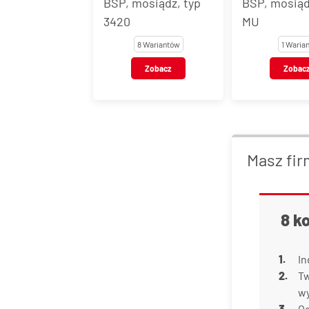
BSP, mosiądz, typ
BSP, mosiąd
3420
MU
8 Wariantów
1 Warian
Zobacz
Zobac
Masz fir
8 k
In
Tw
w
Od