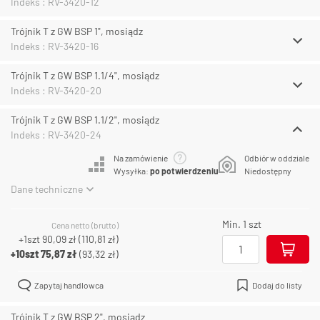
Indeks : RV-3420-12
Trójnik T z GW BSP 1", mosiądz
Indeks : RV-3420-16
Trójnik T z GW BSP 1.1/4", mosiądz
Indeks : RV-3420-20
Trójnik T z GW BSP 1.1/2", mosiądz
Indeks : RV-3420-24
Na zamówienie
Odbiór w oddziale
Wysyłka:
po potwierdzeniu
Niedostępny
Dane techniczne
Min. 1 szt
Cena netto (brutto)
+1szt
90,09 zł
(
110,81 zł
)
+10szt
75,87 zł
(
93,32 zł
)
Zapytaj handlowca
Dodaj do listy
Trójnik T z GW BSP 2", mosiądz