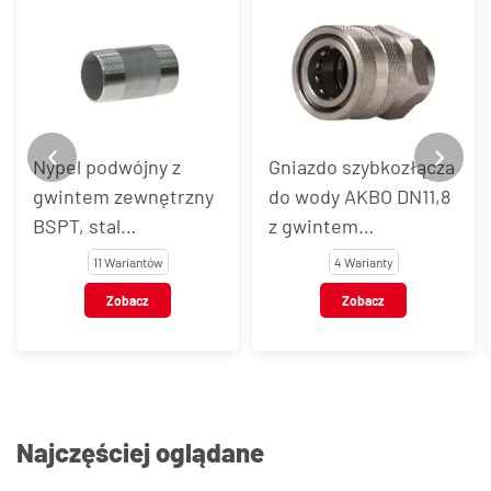
Nypel podwójny z
Gniazdo szybkozłącza
gwintem zewnętrzny
do wody AKBO DN11,8
BSPT, stal
z gwintem
nierdzewna, typ
wewnętrznym, stal
11 Wariantów
4 Warianty
VT127
nierdzewna AISI 303 /
Zobacz
Zobacz
301
Najczęściej oglądane