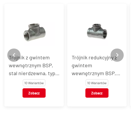
Trójnik z gwintem
Trójnik redukcyjny z
wewnętrznym BSP,
gwintem
stal nierdzewna, typ
wewnętrznym BSP,
VT103
stal nierdzewna, typ
10 Wariantów
10 Wariantów
VT104
Zobacz
Zobacz