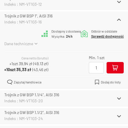
Indeks : NM-VT103-12
Trójnik z GW BSP 1", AISI 316
Indeks : NM-VT103-16
Dostępny z dostawą
Odbiór w oddziale
Wysyłka:
24 h
Sprawdź dostępność
Dane techniczne
Min. 1 szt
Cena netto (brutto)
+1szt
39,94 zł
(
49,13 zł
)
+10szt
35,33 zł
(
43,46 zł
)
Zapytaj handlowca
Dodaj do listy
Trójnik z GW BSP 1.1/4", AISI 316
Indeks : NM-VT103-20
Trójnik z GW BSP 1.1/2", AISI 316
Indeks : NM-VT103-24