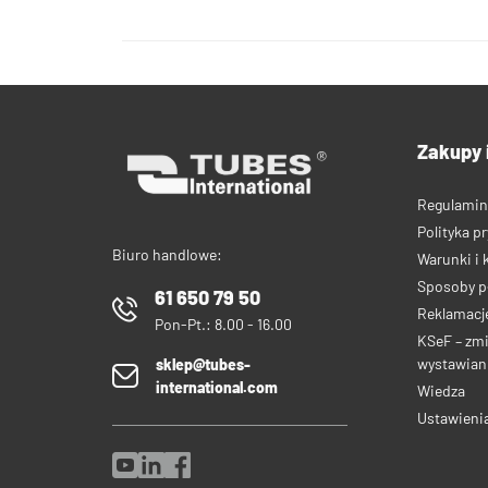
Zakupy 
Regulamin
Polityka p
Biuro handlowe:
Warunki i 
Sposoby p
61 650 79 50
Reklamacje
Pon-Pt.: 8.00 - 16.00
KSeF – zm
wystawiani
sklep@tubes-
international.com
Wiedza
Ustawieni