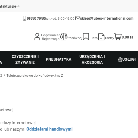
taktuj się
61 650 79 50
(pn.-pt. 8.00-16.00)
sklep@tubes-international.com
Logowanie/
0,00 zł
Porównaj
Lista
Oferty
Rejestracja
CZYSZCZENIE I
URZĄDZENIA I
PNEUMATYKA
USŁUGI
A
ZMYWANIE
AKCESORIA
 Z
Tuleje zaciskowe do końcówek typ Z
netowej
zedaży internetowej.
go lub naszymi
Oddziałami handlowymi.