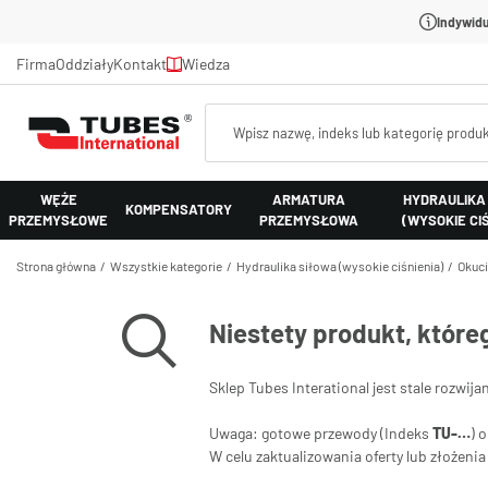
Indywidu
Firma
Oddziały
Kontakt
Wiedza
WĘŻE
ARMATURA
HYDRAULIKA
KOMPENSATORY
PRZEMYSŁOWE
PRZEMYSŁOWA
(WYSOKIE CI
Strona główna
Wszystkie kategorie
Hydraulika siłowa (wysokie ciśnienia)
Okuci
Niestety produkt, które
Sklep Tubes Interational jest stale rozwija
Uwaga: gotowe przewody (Indeks
TU-…
) 
W celu zaktualizowania oferty lub złożen