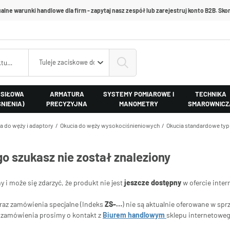
alne warunki handlowe dla firm - zapytaj nasz zespół lub zarejestruj konto B2B. Skon
Tuleje zaciskowe do końcówek typ Z
 SIŁOWA
ARMATURA
SYSTEMY POMIAROWE I
TECHNIKA
ŚNIENIA)
PRECYZYJNA
MANOMETRY
SMAROWNICZ
a do węży i adaptory
Okucia do węży wysokociśnieniowych
Okucia standardowe typ
go szukasz nie został znaleziony
ny i może się zdarzyć, że produkt nie jest
jeszcze dostępny
w ofercie inter
oraz zamówienia specjalne (Indeks
ZS-…
) nie są aktualnie oferowane w spr
ia zamówienia prosimy o kontakt z
Biurem handlowym
sklepu internetowe