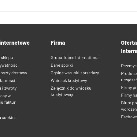
internetowe
Firma
Ofert
Intern
 sklepu
Grupa Tubes International
rywatności
Dane spółki
Przemys
koszty dostawy
Ogólne warunki sprzedaży
Produce
urządze
łatności
Wniosek kredytowy
Firmy p
 i zwroty
Załącznik do wniosku
kredytowego
Firmy h
iany w
u faktur
Biura pr
wdrożen
Fachow
a cookies