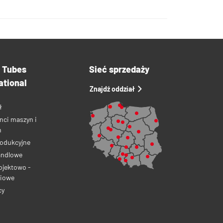
a Tubes
Sieć sprzedaży
ational
Znajdź oddział
ł
nci maszyn i
ń
rodukcyjne
andlowe
ojektowo -
iowe
cy