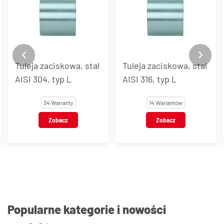
Tuleje zaciskowe typu
Tuleja zaciskowa, stal
LDR, LD, LR, stal
AISI 316, typ L
węglowa
14 Wariantów
20 Wariantów
Zobacz
Zobacz
Popularne kategorie i nowości