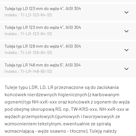
Tuleja typ LD 123 mm do węża 4", AISI 304
Indeks : TI-LD-123-64-SS
Tuleja typ LR 123 mm do węża 4", AISI 304
Indeks : TI-LR-123-64-SS
Tuleja typ LR 128 mm do węża 4", AISI 304
Indeks : TI-LR-128-64-SS
Tuleja typ LR 148 mm do węża 5", AISI 304
Indeks : TI-LR-148-80-SS
Tuleje typu LDR, LD, LR przeznaczone są do zaciskania
końcówek nierdzewnych higienicznych (z karbowanym
ogonem) typ NH-xxK-xxx oraz końcówek z ogonem do węża
pod obejmę skorupową RS, np. TW-KRS-xxx, NH-xxR-xxx w
wężach przemysłowych (gumowych i tworzywowych ze
wzmocnieniem tekstylnym, ewentualnie ze spiralą
wzmacniającą - węże ssawno - tłoczne). Tuleję należy