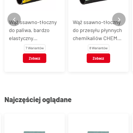
Wąż ssawno-tłoczny
Wąż ssawno-tłoczny
do paliwa, bardzo
do przesyłu płynnych
elastyczny
chemikaliów CHEM
EXTREMEFLEX®
STAR UPE/SD
7 Wariantów
8 Wariantów
Zobacz
Zobacz
Najczęściej oglądane