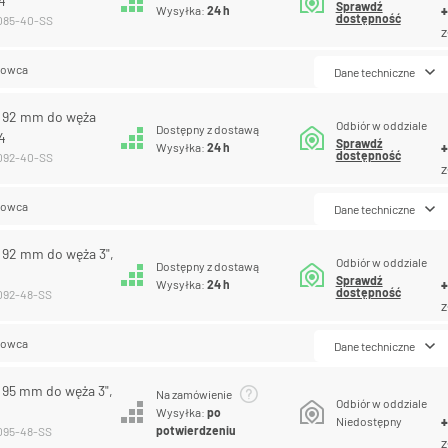
04
Sprawdź
Wysyłka:
24 h
dostępność
-085-40-SS
z
lowca
Dane techniczne
R 92 mm do węża
Odbiór w oddziale
Dostępny z dostawą
04
Sprawdź
Wysyłka:
24 h
dostępność
-092-40-SS
z
lowca
Dane techniczne
R 92 mm do węża 3",
Odbiór w oddziale
Dostępny z dostawą
Sprawdź
Wysyłka:
24 h
dostępność
-092-48-SS
z
lowca
Dane techniczne
R 95 mm do węża 3",
Na zamówienie
Odbiór w oddziale
Wysyłka:
po
Niedostępny
potwierdzeniu
-095-48-SS
z