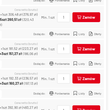
Dodaj do:
Porównania
Listy
Oferty
Cena netto (brutto)
+1szt
306,48 zł
(
376,97 zł
)
Zamów
Min. 1 szt
+5szt
260,51 zł
(
320,43
ł
)
Dodaj do:
Porównania
Listy
Oferty
Cena netto (brutto)
+1szt
181,52 zł
(
223,27 zł
)
Zamów
Min. 1 szt
+3szt
151,27 zł
(
186,06 zł
)
Dodaj do:
Porównania
Listy
Oferty
Cena netto (brutto)
+1szt
192,33 zł
(
236,57 zł
)
Zamów
Min. 1 szt
+3szt
160,27 zł
(
197,13 zł
)
Dodaj do:
Porównania
Listy
Oferty
Cena netto (brutto)
+1szt
392,90 zł
(
483,27 zł
)