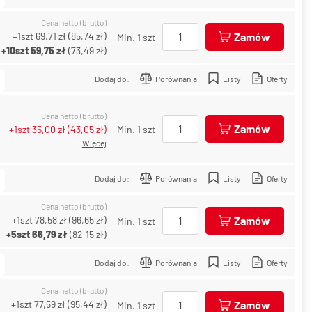
Cena netto (brutto)
+1szt
69,71 zł
(
85,74 zł
)
Zamów
Min. 1 szt
+10szt
59,75 zł
(
73,49 zł
)
Dodaj do:
Porównania
Listy
Oferty
Cena netto (brutto)
Zamów
+1szt
35,00 zł
(
43,05 zł
)
Min. 1 szt
Więcej
Dodaj do:
Porównania
Listy
Oferty
Cena netto (brutto)
+1szt
78,58 zł
(
96,65 zł
)
Zamów
Min. 1 szt
+5szt
66,79 zł
(
82,15 zł
)
Dodaj do:
Porównania
Listy
Oferty
Cena netto (brutto)
+1szt
77,59 zł
(
95,44 zł
)
Zamów
Min. 1 szt