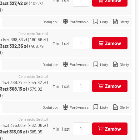
Zamów
Min. 1 szt
+3szt
327,42 zł
(
402,73
ł
)
Dodaj do:
Porównania
Listy
Oferty
Cena netto (brutto)
+1szt
398,83 zł
(
490,56 zł
)
Zamów
Min. 1 szt
+3szt
332,35 zł
(
408,79
ł
)
Dodaj do:
Porównania
Listy
Oferty
Cena netto (brutto)
+1szt
369,77 zł
(
454,82 zł
)
Zamów
Min. 1 szt
+3szt
308,15 zł
(
379,02
ł
)
Dodaj do:
Porównania
Listy
Oferty
Cena netto (brutto)
+1szt
375,66 zł
(
462,06 zł
)
Zamów
Min. 1 szt
+3szt
313,05 zł
(
385,05
ł
)