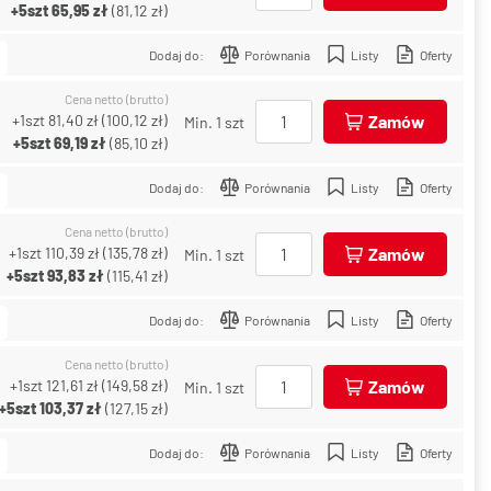
+5szt
65,95 zł
(
81,12 zł
)
Dodaj do:
Porównania
Listy
Oferty
Cena netto (brutto)
+1szt
81,40 zł
(
100,12 zł
)
Zamów
Min. 1 szt
+5szt
69,19 zł
(
85,10 zł
)
Dodaj do:
Porównania
Listy
Oferty
Cena netto (brutto)
+1szt
110,39 zł
(
135,78 zł
)
Zamów
Min. 1 szt
+5szt
93,83 zł
(
115,41 zł
)
Dodaj do:
Porównania
Listy
Oferty
Cena netto (brutto)
+1szt
121,61 zł
(
149,58 zł
)
Zamów
Min. 1 szt
+5szt
103,37 zł
(
127,15 zł
)
Dodaj do:
Porównania
Listy
Oferty