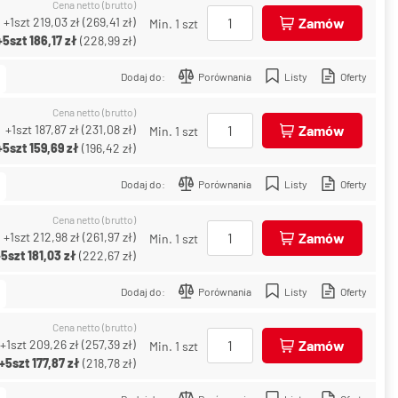
Cena netto (brutto)
+1szt
219,03 zł
(
269,41 zł
)
Zamów
Min. 1 szt
+5szt
186,17 zł
(
228,99 zł
)
Dodaj do:
Porównania
Listy
Oferty
Cena netto (brutto)
+1szt
187,87 zł
(
231,08 zł
)
Zamów
Min. 1 szt
+5szt
159,69 zł
(
196,42 zł
)
Dodaj do:
Porównania
Listy
Oferty
Cena netto (brutto)
+1szt
212,98 zł
(
261,97 zł
)
Zamów
Min. 1 szt
+5szt
181,03 zł
(
222,67 zł
)
Dodaj do:
Porównania
Listy
Oferty
Cena netto (brutto)
+1szt
209,26 zł
(
257,39 zł
)
Zamów
Min. 1 szt
+5szt
177,87 zł
(
218,78 zł
)