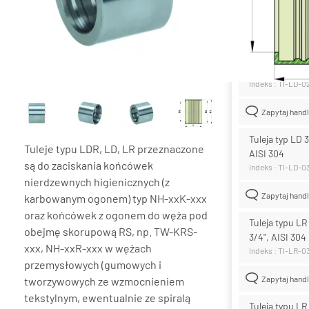
Lista wari
Tuleja typ LD 
AISI 304
Indeks : TI-LD-
Zapytaj hand
Tuleja typ LD
Tuleje typu LDR, LD, LR przeznaczone
AISI 304
są do zaciskania końcówek
Indeks : TI-LD-0
nierdzewnych higienicznych (z
Zapytaj hand
karbowanym ogonem) typ NH-xxK-xxx
oraz końcówek z ogonem do węża pod
Tuleja typu L
obejmę skorupową RS, np. TW-KRS-
3/4", AISI 304
xxx, NH-xxR-xxx w wężach
Indeks : TI-LR-0
przemysłowych (gumowych i
Zapytaj hand
tworzywowych ze wzmocnieniem
tekstylnym, ewentualnie ze spiralą
Tuleja typu L