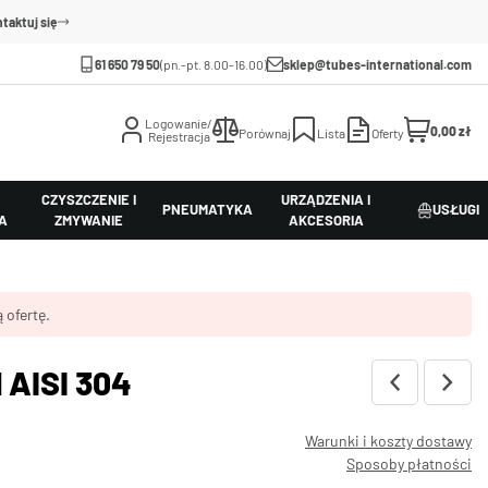
taktuj się
61 650 79 50
(pn.-pt. 8.00-16.00)
sklep@tubes-international.com
Logowanie/
0,00 zł
Porównaj
Lista
Oferty
Rejestracja
CZYSZCZENIE I
URZĄDZENIA I
PNEUMATYKA
USŁUGI
A
ZMYWANIE
AKCESORIA
 ofertę.
l AISI 304
Warunki i koszty dostawy
Sposoby płatności