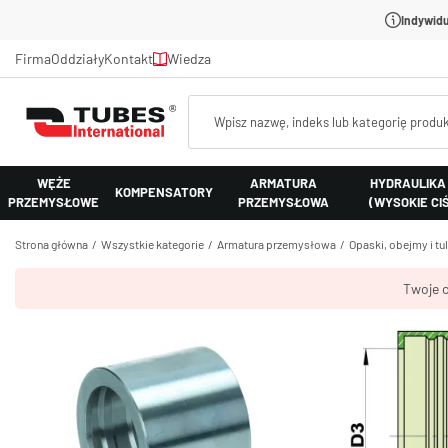
Indywidu
Firma
Oddziały
Kontakt
Wiedza
WĘŻE
ARMATURA
HYDRAULIKA
KOMPENSATORY
PRZEMYSŁOWE
PRZEMYSŁOWA
(WYSOKIE CI
Strona główna
Wszystkie kategorie
Armatura przemysłowa
Opaski, obejmy i tu
Twoje c
Tulej
%
Materiał:
stal AISI