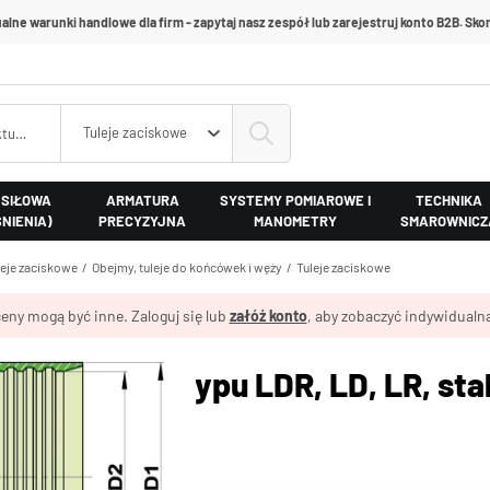
alne warunki handlowe dla firm - zapytaj nasz zespół lub zarejestruj konto B2B. Skon
Tuleje zaciskowe
 SIŁOWA
ARMATURA
SYSTEMY POMIAROWE I
TECHNIKA
ŚNIENIA)
PRECYZYJNA
MANOMETRY
SMAROWNICZ
leje zaciskowe
Obejmy, tuleje do końcówek i węży
Tuleje zaciskowe
eny mogą być inne. Zaloguj się lub
załóż konto
, aby zobaczyć indywidualną
e zaciskowe typu LDR, LD, LR, sta
 304
.