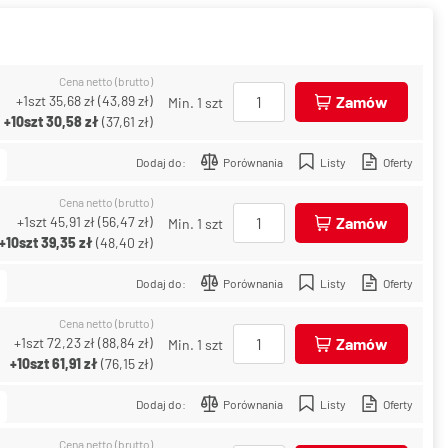
Cena netto (brutto)
+1szt
35,68 zł
(
43,89 zł
)
Zamów
Min. 1 szt
+10szt
30,58 zł
(
37,61 zł
)
Dodaj do:
Porównania
Listy
Oferty
Cena netto (brutto)
+1szt
45,91 zł
(
56,47 zł
)
Zamów
Min. 1 szt
+10szt
39,35 zł
(
48,40 zł
)
Dodaj do:
Porównania
Listy
Oferty
Cena netto (brutto)
+1szt
72,23 zł
(
88,84 zł
)
Zamów
Min. 1 szt
+10szt
61,91 zł
(
76,15 zł
)
Dodaj do:
Porównania
Listy
Oferty
Cena netto (brutto)