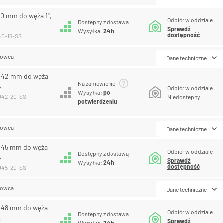
40 mm do węża 1",
Odbiór w oddziale
Dostępny z dostawą
Sprawdź
Wysyłka:
24 h
dostępność
040-16-SS
lowca
Dane techniczne
R 42 mm do węża
Na zamówienie
4
Odbiór w oddziale
Wysyłka:
po
-042-20-SS
Niedostępny
potwierdzeniu
lowca
Dane techniczne
R 45 mm do węża
Odbiór w oddziale
Dostępny z dostawą
4
Sprawdź
Wysyłka:
24 h
dostępność
-045-20-SS
lowca
Dane techniczne
R 48 mm do węża
Odbiór w oddziale
Dostępny z dostawą
4
Sprawdź
Wysyłka:
24 h