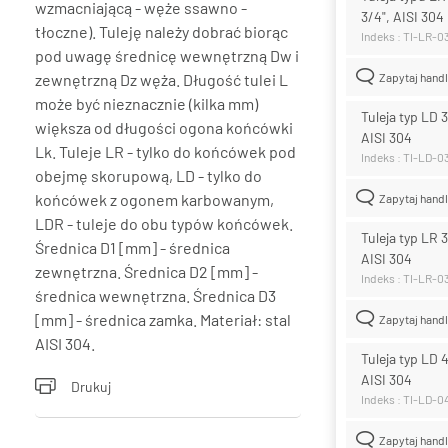
wzmacniającą - węże ssawno -
3/4", AISI 304
tłoczne). Tuleję należy dobrać biorąc
Indeks : TI-LR-0
pod uwagę średnicę wewnętrzną Dw i
zewnętrzną Dz węża. Długość tulei L
Zapytaj hand
może być nieznacznie (kilka mm)
Tuleja typ LD 
większa od długości ogona końcówki
AISI 304
Lk. Tuleje LR - tylko do końcówek pod
Indeks : TI-LD-0
obejmę skorupową, LD - tylko do
końcówek z ogonem karbowanym,
Zapytaj hand
LDR - tuleje do obu typów końcówek.
Tuleja typ LR 
Średnica D1 [mm] - średnica
AISI 304
zewnętrzna. Średnica D2 [mm] -
Indeks : TI-LR-0
średnica wewnętrzna. Średnica D3
[mm] - średnica zamka. Materiał: stal
Zapytaj hand
AISI 304.
Tuleja typ LD 
AISI 304
Drukuj
Indeks : TI-LD-
Zapytaj hand