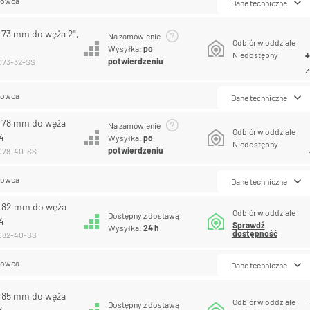
lowca
Dane techniczne
R 73 mm do węża 2",
Na zamówienie
Odbiór w oddziale
Wysyłka:
po
Niedostępny
potwierdzeniu
-073-32-SS
z
lowca
Dane techniczne
R 78 mm do węża
Na zamówienie
Odbiór w oddziale
04
Wysyłka:
po
Niedostępny
potwierdzeniu
-078-40-SS
lowca
Dane techniczne
R 82 mm do węża
Odbiór w oddziale
Dostępny z dostawą
04
Sprawdź
Wysyłka:
24 h
dostępność
-082-40-SS
lowca
Dane techniczne
R 85 mm do węża
Odbiór w oddziale
Dostępny z dostawą