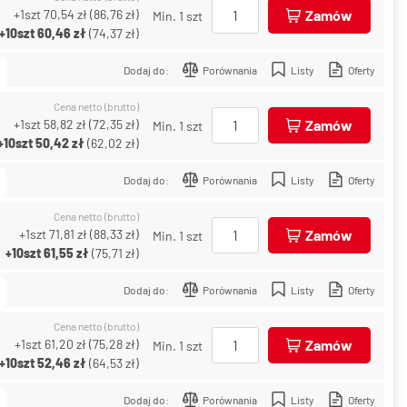
+1szt
70,54 zł
(
86,76 zł
)
Zamów
Min. 1 szt
+10szt
60,46 zł
(
74,37 zł
)
Dodaj do:
Porównania
Listy
Oferty
Cena netto (brutto)
+1szt
58,82 zł
(
72,35 zł
)
Zamów
Min. 1 szt
+10szt
50,42 zł
(
62,02 zł
)
Dodaj do:
Porównania
Listy
Oferty
Cena netto (brutto)
+1szt
71,81 zł
(
88,33 zł
)
Zamów
Min. 1 szt
+10szt
61,55 zł
(
75,71 zł
)
Dodaj do:
Porównania
Listy
Oferty
Cena netto (brutto)
+1szt
61,20 zł
(
75,28 zł
)
Zamów
Min. 1 szt
+10szt
52,46 zł
(
64,53 zł
)
Dodaj do:
Porównania
Listy
Oferty