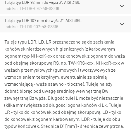
Tuleja typ LDR 92 mm do węża 3", AISI 316L
Indeks : TI-LDR-092-48-SS316
Tuleja typ LDR 107 mm do węża 3", AISI 316L
Indeks : TI-LDR-107-48-SS316
Tuleje typu LDR, LD, LR przeznaczone są do zaciskania
końcówek nierdzewnych higienicznych (z karbowanym
ogonem) typ NH-xxK-xxx oraz końcówek z ogonem do węża
pod obejmę skorupową RS, np. TW-KRS-xxx, NH-xxR-xxx w
wężach przemysłowych (gumowych i tworzywowych ze
wzmocnieniem tekstylnym, ewentualnie ze spiralą
wzmacniającą - węże ssawno - tłoczne). Tuleję należy
dobrać biorąc pod uwagę średnicę wewnętrzną Dw i
zewnętrzną Dz węża. Długość tulei L może być nieznacznie
(kilka mm) większa od długości ogona końcówki Lk. Tuleje
LR - tylko do końcówek pod obejmę skorupową, LD - tylko
do końcówek z ogonem karbowanym, LDR - tuleje do obu
typów końcówek. Średnica D1 [mm] - średnica zewnętrzna.