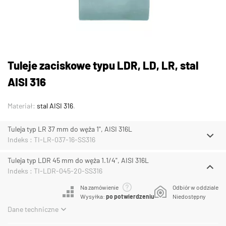
Tuleje zaciskowe typu LDR, LD, LR, stal
AISI 316
Materiał:
stal AISI 316
.
Tuleja typ LR 37 mm do węża 1", AISI 316L
Indeks : TI-LR-037-16-SS316
Tuleja typ LDR 45 mm do węża 1.1/4", AISI 316L
Indeks : TI-LDR-045-20-SS316
Na zamówienie
Odbiór w oddziale
Wysyłka:
po potwierdzeniu
Niedostępny
Dane techniczne