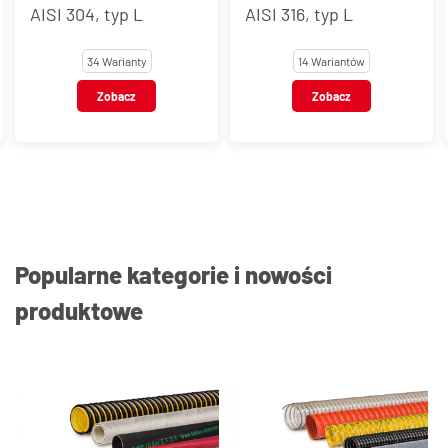
LDR, LD, LR, stal
AISI 316, typ L
węglowa
14 Wariantów
20 Wariantów
Zobacz
Zobacz
Popularne kategorie i nowości
produktowe