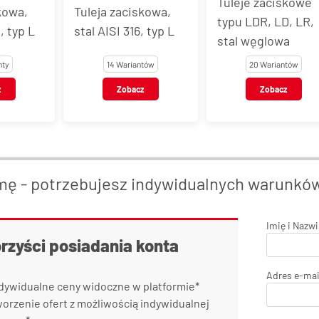
Tuleje zaciskowe
Tuleje zaciskowe
skowa,
typu LDR, LD, LR,
typu LDR, LD, LR,
6, typ L
stal węglowa
stal AISI 304
ntów
20 Wariantów
33 Warianty
cz
Zobacz
Zobacz
mę - potrzebujesz indywidualnych warunkó
Imię i Nazw
orzyści posiadania konta
Adres e-mai
dywidualne ceny widoczne w platformie*
orzenie ofert z możliwością indywidualnej