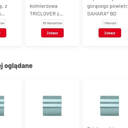
ę, z
kołnierzowa
gorącego powietr
m
TRICLOVER z
SAHARA® BD
l
karbowanym
tów
85 Wariantów
1 Wariant
 typ
ogonem, stal
z
Zobacz
Zobacz
nierdzewna, typ
TCK
ej oglądane