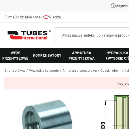
Indywidu
Firma
Oddziały
Kontakt
Wiedza
WĘŻE
ARMATURA
HYDRAULIKA
KOMPENSATORY
PRZEMYSŁOWE
PRZEMYSŁOWA
(WYSOKIE CI
Strona główna
Wszystkie kategorie
Armatura przemysłowa
Opaski, obejmy i tu
Twoje c
Tuleje z
Materiał:
stal AISI