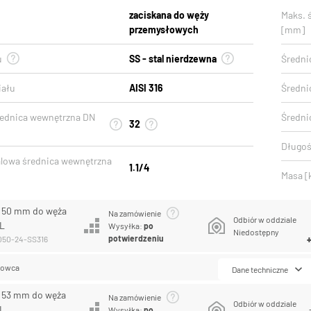
zaciskana do węży
Maks. 
przemysłowych
[mm]
u
SS - stal nierdzewna
Średni
iału
AISI 316
Średni
rednica wewnętrzna DN
Średni
32
Długoś
lowa średnica wewnętrzna
1.1/4
Masa [
R 50 mm do węża
Na zamówienie
Odbiór w oddziale
6L
Wysyłka:
po
Niedostępny
potwierdzeniu
-050-24-SS316
lowca
Dane techniczne
R 53 mm do węża
Na zamówienie
Odbiór w oddziale
6L
Wysyłka:
po