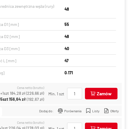
średnica zewnętrzna węża (rury)
48
ca D1 [mm]
55
ca D2 [mm]
48
ca D3 [mm]
40
ć L [mm]
47
kg]
0.171
Cena netto (brutto)
+1szt
184,28 zł
(
226,66 zł
)
Zamów
Min. 1 szt
+5szt
156,64 zł
(
192,67 zł
)
Dodaj do:
Porównania
Listy
Oferty
Cena netto (brutto)
+1szt
226,04 zł
(
278,03 zł
)
Zamów
Min. 1 szt