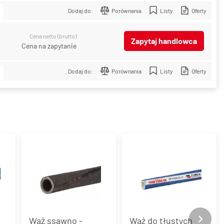
Dodaj do:
Porównania
Listy
Oferty
Cena netto (brutto)
Zapytaj handlowca
Cena na zapytanie
Dodaj do:
Porównania
Listy
Oferty
Wąż ssawno -
Wąż do tłustych