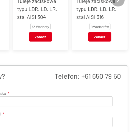
Tuleje zaciskowe
Tuleja zaciskowa,
typu LDR, LD, LR,
stal węglowa, typ L
stal AISI 316
9 Wariantów
36 Wariantów
Zobacz
Zobacz
w?
Telefon:
+61 650 79 50
isko
l