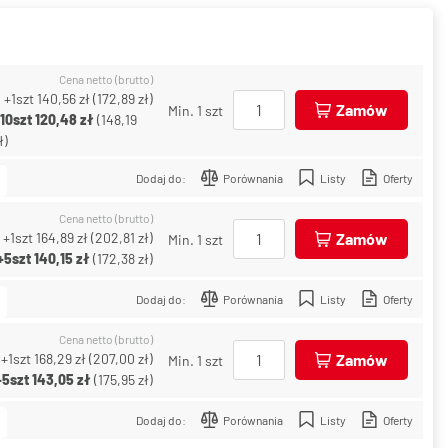
Cena netto (brutto)
+1szt
140,56 zł
(
172,89 zł
)
Zamów
Min. 1 szt
+10szt
120,48 zł
(
148,19
ł
)
Dodaj do:
Porównania
Listy
Oferty
Cena netto (brutto)
+1szt
164,89 zł
(
202,81 zł
)
Zamów
Min. 1 szt
+5szt
140,15 zł
(
172,38 zł
)
Dodaj do:
Porównania
Listy
Oferty
Cena netto (brutto)
+1szt
168,29 zł
(
207,00 zł
)
Zamów
Min. 1 szt
+5szt
143,05 zł
(
175,95 zł
)
Dodaj do:
Porównania
Listy
Oferty