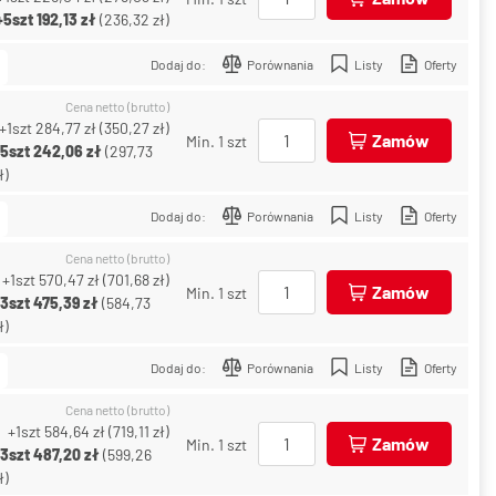
+5szt
192,13 zł
(
236,32 zł
)
Dodaj do:
Porównania
Listy
Oferty
Cena netto (brutto)
+1szt
284,77 zł
(
350,27 zł
)
Zamów
Min. 1 szt
+5szt
242,06 zł
(
297,73
ł
)
Dodaj do:
Porównania
Listy
Oferty
Cena netto (brutto)
+1szt
570,47 zł
(
701,68 zł
)
Zamów
Min. 1 szt
+3szt
475,39 zł
(
584,73
ł
)
Dodaj do:
Porównania
Listy
Oferty
Cena netto (brutto)
+1szt
584,64 zł
(
719,11 zł
)
Zamów
Min. 1 szt
+3szt
487,20 zł
(
599,26
ł
)