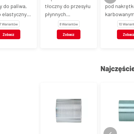
y do paliwa,
tłoczny do przesyłu
pod nakrętk
 elastyczny
płynnych
karbowany
EMEFLEX®
chemikaliów CHEM
ogonem, sta
7 Wariantów
8 Wariantów
10 Warian
STAR UPE/SD
nierdzewna,
Zobacz
Zobacz
Zobac
DWK
Najczęści