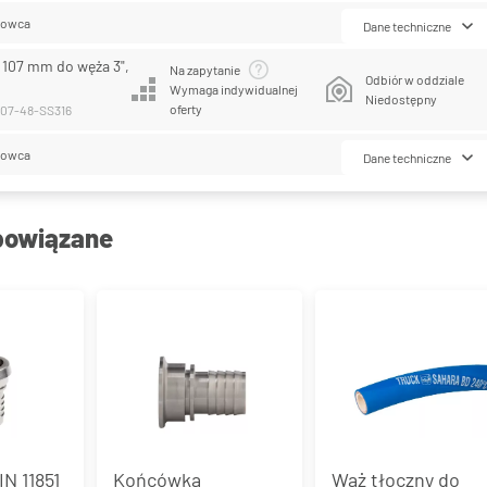
lowca
Dane techniczne
R 107 mm do węża 3",
Na zapytanie
Odbiór w oddziale
Wymaga indywidualnej
Niedostępny
oferty
-107-48-SS316
lowca
Dane techniczne
powiązane
N 11851
Końcówka
Wąż tłoczny do