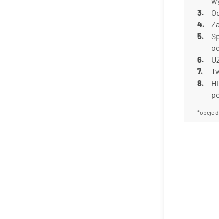
w
Od
Za
Sp
od
Uż
Tw
Hi
p
*opcje d