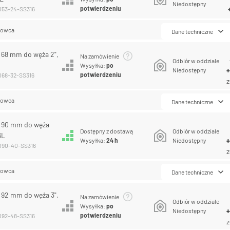
Niedostępny
potwierdzeniu
-053-24-SS316
lowca
Dane techniczne
R 68 mm do węża 2",
Na zamówienie
Odbiór w oddziale
Wysyłka:
po
Niedostępny
potwierdzeniu
-068-32-SS316
z
lowca
Dane techniczne
R 90 mm do węża
Dostępny z dostawą
Odbiór w oddziale
6L
Wysyłka:
24 h
Niedostępny
-090-40-SS316
z
lowca
Dane techniczne
R 92 mm do węża 3",
Na zamówienie
Odbiór w oddziale
Wysyłka:
po
Niedostępny
potwierdzeniu
-092-48-SS316
z