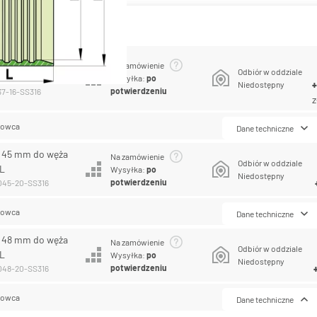
antów produktu
37 mm do węża 1",
Na zamówienie
Odbiór w oddziale
Wysyłka:
po
Niedostępny
potwierdzeniu
37-16-SS316
z
lowca
Dane techniczne
R 45 mm do węża
Na zamówienie
Odbiór w oddziale
6L
Wysyłka:
po
Niedostępny
potwierdzeniu
-045-20-SS316
lowca
Dane techniczne
R 48 mm do węża
Na zamówienie
Odbiór w oddziale
6L
Wysyłka:
po
Niedostępny
potwierdzeniu
-048-20-SS316
lowca
Dane techniczne