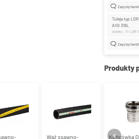
Zapytaj hand
Tuleja typ LD
AISI 316L
Indeks : TI-LDR
Zapytaj hand
Produkty 
sawno-
Wąż ssawno-
Końcówka DI