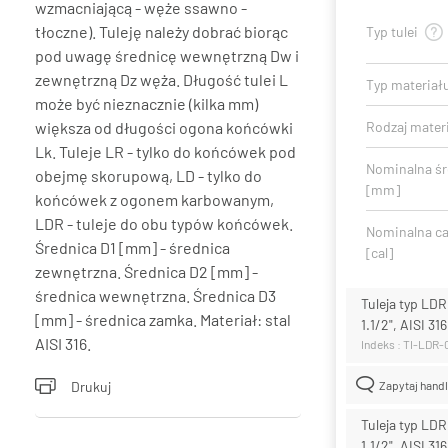
wzmacniającą - węże ssawno -
tłoczne). Tuleję należy dobrać biorąc
Typ tulei
pod uwagę średnicę wewnętrzną Dw i
zewnętrzną Dz węża. Długość tulei L
Typ materiał
może być nieznacznie (kilka mm)
większa od długości ogona końcówki
Rodzaj mater
Lk. Tuleje LR - tylko do końcówek pod
Nominalna ś
obejmę skorupową, LD - tylko do
[mm]
końcówek z ogonem karbowanym,
LDR - tuleje do obu typów końcówek.
Nominalna ca
Średnica D1 [mm] - średnica
[cal]
zewnętrzna. Średnica D2 [mm] -
średnica wewnętrzna. Średnica D3
Tuleja typ LD
[mm] - średnica zamka. Materiał: stal
1.1/2", AISI 31
AISI 316.
Indeks : TI-LDR
Drukuj
Zapytaj hand
Tuleja typ LD
1.1/2", AISI 31