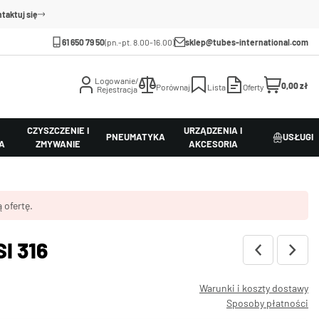
taktuj się
61 650 79 50
(pn.-pt. 8.00-16.00)
sklep@tubes-international.com
Logowanie/
0,00 zł
Porównaj
Lista
Oferty
Rejestracja
CZYSZCZENIE I
URZĄDZENIA I
PNEUMATYKA
USŁUGI
A
ZMYWANIE
AKCESORIA
 ofertę.
SI 316
Warunki i koszty dostawy
Sposoby płatności