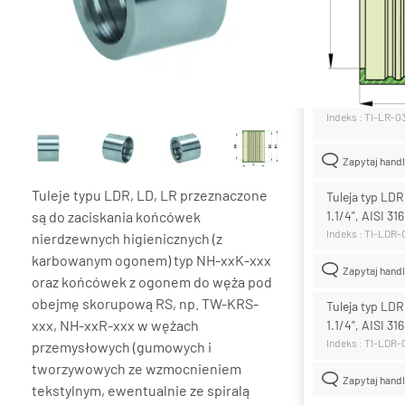
Lista wari
Tuleja typ LR 
AISI 316L
Indeks : TI-LR-0
Zapytaj hand
Tuleje typu LDR, LD, LR przeznaczone
Tuleja typ LD
są do zaciskania końcówek
1.1/4", AISI 31
Indeks : TI-LDR
nierdzewnych higienicznych (z
karbowanym ogonem) typ NH-xxK-xxx
Zapytaj hand
oraz końcówek z ogonem do węża pod
obejmę skorupową RS, np. TW-KRS-
Tuleja typ LD
xxx, NH-xxR-xxx w wężach
1.1/4", AISI 31
Indeks : TI-LDR
przemysłowych (gumowych i
tworzywowych ze wzmocnieniem
Zapytaj hand
tekstylnym, ewentualnie ze spiralą