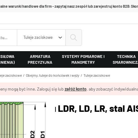
alne warunki handlowe dla firm - zapytaj nasz zespół lub zarejestruj konto B2B. Skon
Tuleje zaciskowe
 SIŁOWA
ARMATURA
SYSTEMY POMIAROWE I
TECHNIKA
ŚNIENIA)
PRECYZYJNA
MANOMETRY
SMAROWNICZ
leje zaciskowe
Obejmy, tuleje do końcówek i węży
Tuleje zaciskowe
eny mogą być inne. Zaloguj się lub
załóż konto
, aby zobaczyć indywidualną
aciskowe typu LDR, LD, LR, stal AI
 316
.