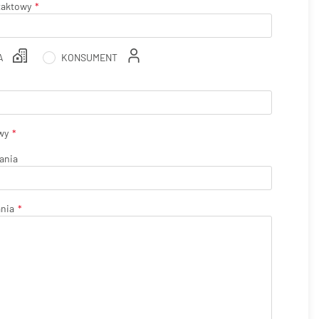
taktowy
A
KONSUMENT
wy
ania
ania