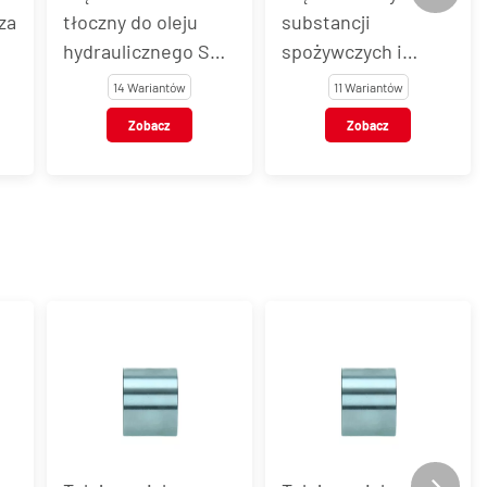
za
tłoczny do oleju
substancji
hydraulicznego SAE
spożywczych i
100 R4
mleka FOOD STAR
14 Wariantów
11 Wariantów
SD
Zobacz
Zobacz