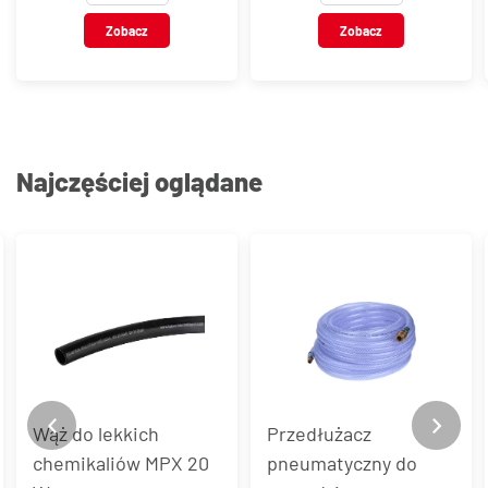
do węża, 16 bar
Zobacz
Zobacz
Najczęściej oglądane
Przedłużacz
Elastyczny
pneumatyczny do
uniwersalny wąż