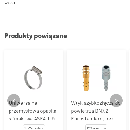
węża.
Produkty powiązane
Uniwersalna
Wtyk szybkozłącza do
przemysłowa opaska
powietrza DN7,2
ślimakowa ASFA-L 9
Eurostandard, bez
mm, stal węglowa
zaworu, z końcówką
18 Wariantów
12 Wariantów