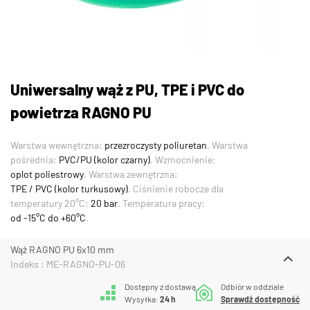
Uniwersalny wąż z PU, TPE i PVC do
powietrza RAGNO PU
Warstwa wewnętrzna:
przezroczysty poliuretan
. Warstwa
pośrednia:
PVC/PU (kolor czarny)
. Wzmocnienie:
oplot poliestrowy
. Warstwa zewnętrzna:
TPE / PVC (kolor turkusowy)
. Ciśnienie robocze dla
temperatury 20°C:
20 bar
. Temperatura pracy:
od -15°C do +60°C
.
Wąż RAGNO PU 6x10 mm
Indeks : ME-RAGNO-PU-06
Dostępny z dostawą
Odbiór w oddziale
Wysyłka:
24 h
Sprawdź dostępność