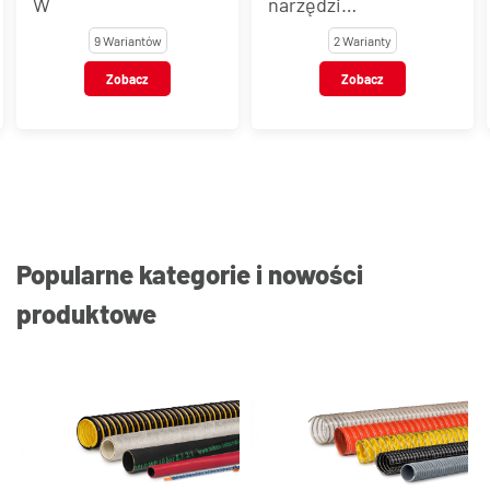
narzędzi
gumowy NIPLAFLEX
pneumatycznych
2 Warianty
7 Wariantów
WTZ-P
Zobacz
Zobacz
Popularne kategorie i nowości
produktowe