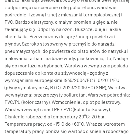
z odpornego na ścieranie i olej poliuretanu, warstwie
pośredniej i zewnętrznej z mieszanki termoplastycznej i
PVC. Bardzo elastyczny, o małym promieniu gięcia, nie
załamujący się. Odporny na ozon, tłuszcze, oleje i lekkie
chemikalia. Przeznaczony do sprężonego powietrza i
płynów. Szeroko stosowany w przemyśle do narzędzi
pneumatycznych, do powietrza do pistoletów do natrysku i
malowania farbami na bazie wody, piaskowania, itp. Nadaje
się do montażu na bębnach. Warstwa wewnętrzna posiada
dopuszczenie do kontaktu z żywnością - zgodny z
wymaganiami europejskimi 1935/2004/EC i 10/2011/EU
(płyny symulacyjne A, B i C), 2023/2006/EC (GMP). Warstwa
wewnętrzna: przezroczysty poliuretan. Warstwa pośrednia:
PVC/PU (kolor czarny). Wzmocnienie: oplot poliestrowy.
Warstwa zewnętrzna: TPE / PVC (kolor turkusowy).
Ciśnienie robocze dla temperatury 20°C: 20 bar.
Temperatura pracy: od -15°C do +60°C. Wraz ze wzrostem
temperatury pracy, obniża się wartość ciśnienia roboczego