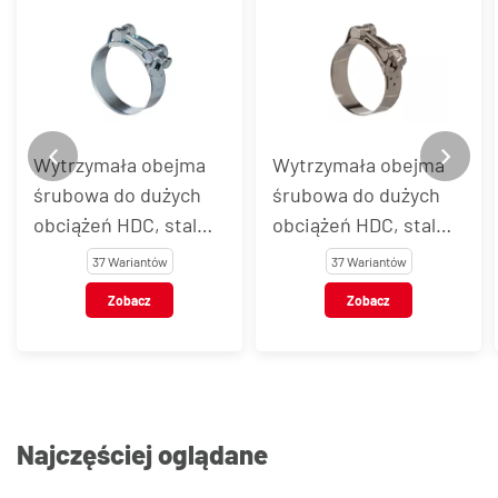
Wytrzymała obejma
Wytrzymała obejma
śrubowa do dużych
śrubowa do dużych
obciążeń HDC, stal
obciążeń HDC, stal
węglowa
nierdzewna
37 Wariantów
37 Wariantów
Zobacz
Zobacz
Najczęściej oglądane