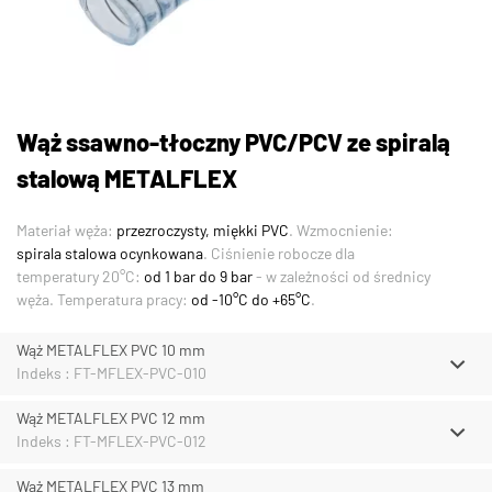
Wąż ssawno-tłoczny PVC/PCV ze spiralą
stalową METALFLEX
Materiał węża:
przezroczysty, miękki PVC
. Wzmocnienie:
spirala stalowa ocynkowana
. Ciśnienie robocze dla
temperatury 20°C:
od 1 bar do 9 bar
- w zależności od średnicy
węża. Temperatura pracy:
od -10°C do +65°C
.
Wąż METALFLEX PVC 10 mm
Indeks : FT-MFLEX-PVC-010
Wąż METALFLEX PVC 12 mm
Indeks : FT-MFLEX-PVC-012
Wąż METALFLEX PVC 13 mm