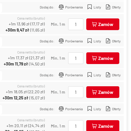
Dodaj do:
Porównania
Listy
Oferty
Cena netto (brutto)
+1m
13,96 zł
(
17,17 zł
)
Zamów
Min. 1 m
+30m
9,47 zł
(
11,65 zł
)
Dodaj do:
Porównania
Listy
Oferty
Cena netto (brutto)
+1m
17,37 zł
(
21,37 zł
)
Zamów
Min. 1 m
+30m
11,79 zł
(
14,50 zł
)
Dodaj do:
Porównania
Listy
Oferty
Cena netto (brutto)
+1m
18,05 zł
(
22,20 zł
)
Zamów
Min. 1 m
+30m
12,25 zł
(
15,07 zł
)
Dodaj do:
Porównania
Listy
Oferty
Cena netto (brutto)
+1m
20,11 zł
(
24,74 zł
)
Zamów
Min. 1 m