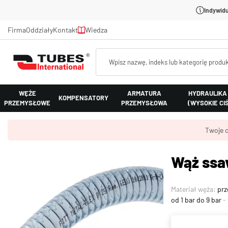
Indywidu
Firma
Oddziały
Kontakt
Wiedza
WĘŻE
ARMATURA
HYDRAULIKA
KOMPENSATORY
PRZEMYSŁOWE
PRZEMYSŁOWA
(WYSOKIE CI
Twoje c
Wąż ssa
Materiał węża:
prz
od 1 bar do 9 bar
- 