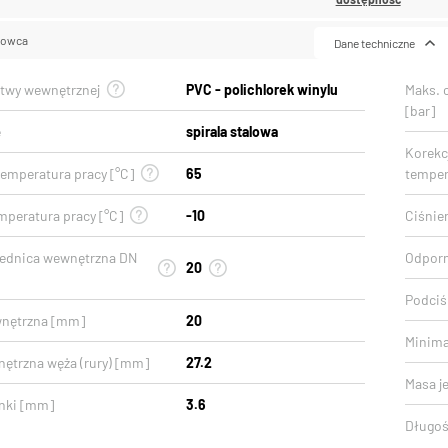
lowca
Dane techniczne
stwy wewnętrznej
PVC - polichlorek winylu
Maks. 
[bar]
e
spirala stalowa
Korekcj
emperatura pracy [°C]
65
temper
mperatura pracy [°C]
-10
Ciśnien
rednica wewnętrzna DN
Odporn
20
Podciśn
wnętrzna [mm]
20
Minima
nętrzna węża (rury) [mm]
27.2
Masa j
nki [mm]
3.6
Długoś