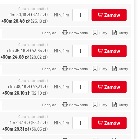
Cena netto (brutto)
+1m
30,18 zł
(
37,12 zł
)
Zamów
Min. 1 m
+30m
20,48 zł
(
25,19 zł
)
Dodaj do:
Porównania
Listy
Oferty
Cena netto (brutto)
+1m
35,49 zł
(
43,65 zł
)
Zamów
Min. 1 m
+30m
24,08 zł
(
29,62 zł
)
Dodaj do:
Porównania
Listy
Oferty
Cena netto (brutto)
+1m
38,46 zł
(
47,31 zł
)
Zamów
Min. 1 m
+30m
26,10 zł
(
32,10 zł
)
Dodaj do:
Porównania
Listy
Oferty
Cena netto (brutto)
+1m
43,19 zł
(
53,12 zł
)
Zamów
Min. 1 m
+30m
29,31 zł
(
36,05 zł
)