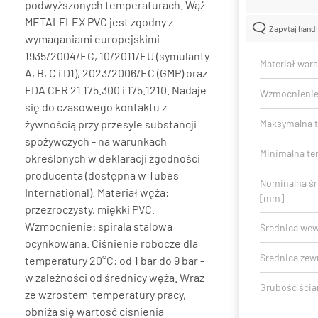
podwyższonych temperaturach. Wąż
METALFLEX PVC jest zgodny z
Zapytaj hand
wymaganiami europejskimi
1935/2004/EC, 10/2011/EU (symulanty
Materiał war
A, B, C i D1), 2023/2006/EC (GMP) oraz
FDA CFR 21 175.300 i 175.1210. Nadaje
Wzmocnieni
się do czasowego kontaktu z
żywnością przy przesyle substancji
Maksymalna t
spożywczych - na warunkach
Minimalna te
określonych w deklaracji zgodności
producenta (dostępna w Tubes
Nominalna ś
International). Materiał węża:
[mm]
przezroczysty, miękki PVC.
Wzmocnienie: spirala stalowa
Średnica we
ocynkowana. Ciśnienie robocze dla
Średnica zew
temperatury 20°C: od 1 bar do 9 bar -
w zależności od średnicy węża. Wraz
Grubość ścia
ze wzrostem temperatury pracy,
obniża się wartość ciśnienia