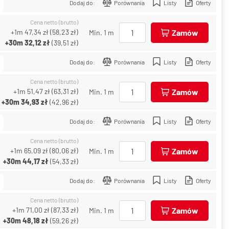
Dodaj do:
Porównania
Listy
Oferty
Cena netto (brutto)
+1m
47,34 zł
(
58,23 zł
)
Zamów
Min. 1 m
+30m
32,12 zł
(
39,51 zł
)
Dodaj do:
Porównania
Listy
Oferty
Cena netto (brutto)
+1m
51,47 zł
(
63,31 zł
)
Zamów
Min. 1 m
+30m
34,93 zł
(
42,96 zł
)
Dodaj do:
Porównania
Listy
Oferty
Cena netto (brutto)
+1m
65,09 zł
(
80,06 zł
)
Zamów
Min. 1 m
+30m
44,17 zł
(
54,33 zł
)
Dodaj do:
Porównania
Listy
Oferty
Cena netto (brutto)
+1m
71,00 zł
(
87,33 zł
)
Zamów
Min. 1 m
+30m
48,18 zł
(
59,26 zł
)