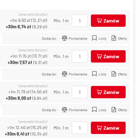
Cena netto (brutto)
+1m
9,93 zł
(
12,21 zł
)
Zamów
Min. 1 m
+30m
6,74 zł
(
8,29 zł
)
Dodaj do:
Porównania
Listy
Oferty
Cena netto (brutto)
+1m
11,15 zł
(
13,71 zł
)
Zamów
Min. 1 m
+30m
7,57 zł
(
9,31 zł
)
Dodaj do:
Porównania
Listy
Oferty
Cena netto (brutto)
+1m
11,79 zł
(
14,50 zł
)
Zamów
Min. 1 m
+30m
8,00 zł
(
9,84 zł
)
Dodaj do:
Porównania
Listy
Oferty
Cena netto (brutto)
+1m
12,40 zł
(
15,25 zł
)
Zamów
Min. 1 m
+30m
8,41 zł
(
10,34 zł
)