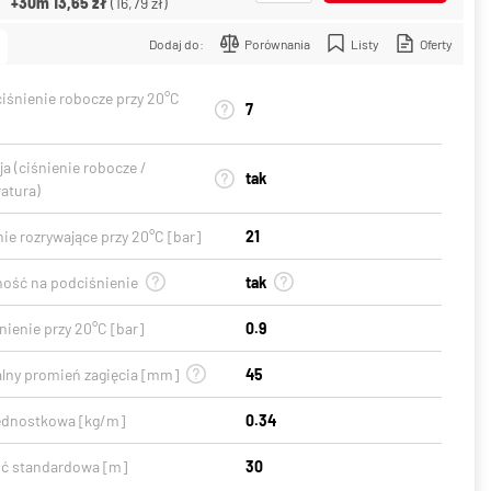
+30m
13,65 zł
(
16,79 zł
)
Dodaj do:
Porównania
Listy
Oferty
ciśnienie robocze przy 20°C
7
a (ciśnienie robocze /
tak
atura)
ie rozrywające przy 20°C [bar]
21
ość na podciśnienie
tak
ienie przy 20°C [bar]
0.9
lny promień zagięcia [mm]
45
ednostkowa [kg/m]
0.34
ć standardowa [m]
30