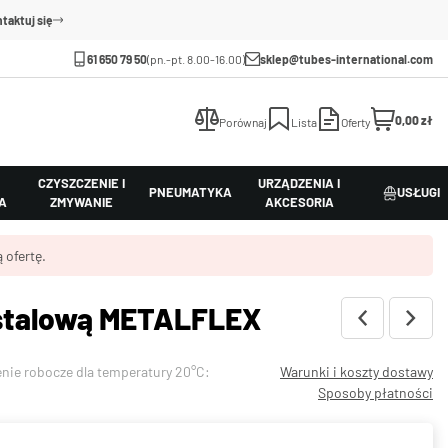
taktuj się
61 650 79 50
(pn.-pt. 8.00-16.00)
sklep@tubes-international.com
0,00 zł
Porównaj
Lista
Oferty
CZYSZCZENIE I
URZĄDZENIA I
PNEUMATYKA
USŁUGI
A
ZMYWANIE
AKCESORIA
 ofertę.
 stalową METALFLEX
enie robocze dla temperatury 20°C:
Warunki i koszty dostawy
Sposoby płatności