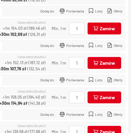
Dodaj do:
Porównania
Listy
Oferty
Cena netto (brutto)
+1m
154,03 zł
(
189,46 zł
)
Zamów
Min. 1 m
+30m
102,69 zł
(
126,31 zł
)
Dodaj do:
Porównania
Listy
Oferty
Cena netto (brutto)
+1m
152,13 zł
(
187,12 zł
)
Zamów
Min. 1 m
+30m
107,76 zł
(
132,54 zł
)
Dodaj do:
Porównania
Listy
Oferty
Cena netto (brutto)
+1m
158,05 zł
(
194,40 zł
)
Zamów
Min. 1 m
+30m
114,94 zł
(
141,38 zł
)
Dodaj do:
Porównania
Listy
Oferty
Cena netto (brutto)
+1m
139,58 zł
(
171,68 zł
)
Zamów
Min. 1 m