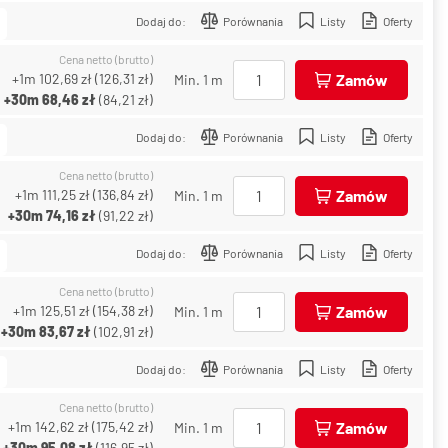
Dodaj do:
Porównania
Listy
Oferty
Cena netto (brutto)
+1m
102,69 zł
(
126,31 zł
)
Zamów
Min. 1 m
+30m
68,46 zł
(
84,21 zł
)
Dodaj do:
Porównania
Listy
Oferty
Cena netto (brutto)
+1m
111,25 zł
(
136,84 zł
)
Zamów
Min. 1 m
+30m
74,16 zł
(
91,22 zł
)
Dodaj do:
Porównania
Listy
Oferty
Cena netto (brutto)
+1m
125,51 zł
(
154,38 zł
)
Zamów
Min. 1 m
+30m
83,67 zł
(
102,91 zł
)
Dodaj do:
Porównania
Listy
Oferty
Cena netto (brutto)
+1m
142,62 zł
(
175,42 zł
)
Zamów
Min. 1 m
+30m
95,08 zł
(
116,95 zł
)