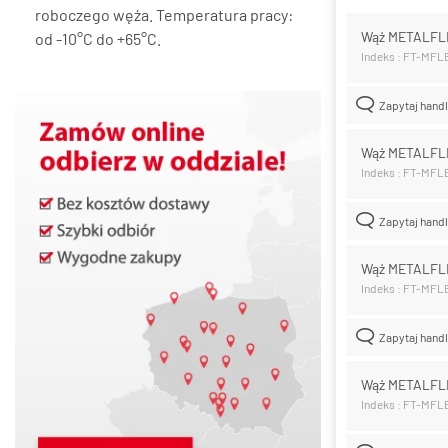
roboczego węża. Temperatura pracy:
Wąż METALFL
od -10°C do +65°C.
Indeks : FT-MF
Zapytaj hand
Wąż METALFL
Indeks : FT-MF
Zapytaj hand
Wąż METALFL
Indeks : FT-MF
Zapytaj hand
Wąż METALFL
Indeks : FT-MF