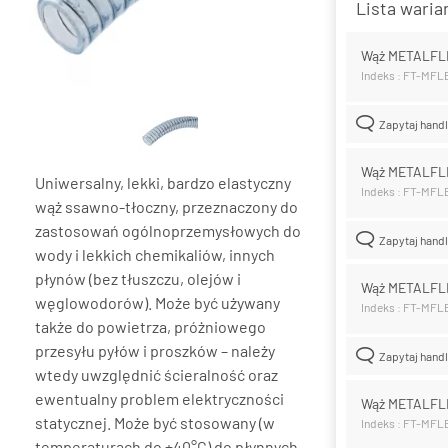
Lista wari
Wąż METALFL
Indeks : FT-MF
Zapytaj hand
Wąż METALFL
Uniwersalny, lekki, bardzo elastyczny
Indeks : FT-MFL
wąż ssawno-tłoczny, przeznaczony do
zastosowań ogólnoprzemysłowych do
Zapytaj hand
wody i lekkich chemikaliów, innych
płynów (bez tłuszczu, olejów i
Wąż METALFL
węglowodorów). Może być używany
Indeks : FT-MFL
także do powietrza, próżniowego
przesyłu pyłów i proszków – należy
Zapytaj hand
wtedy uwzględnić ścieralność oraz
ewentualny problem elektryczności
Wąż METALFL
statycznej. Może być stosowany (w
Indeks : FT-MF
temperaturach do +40°C) do płynnych