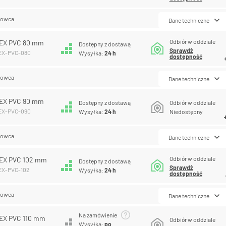
lowca
Dane techniczne
Odbiór w oddziale
EX PVC 80 mm
Dostępny z dostawą
Sprawdź
LEX-PVC-080
Wysyłka:
24 h
dostępność
lowca
Dane techniczne
EX PVC 90 mm
Dostępny z dostawą
Odbiór w oddziale
LEX-PVC-090
Wysyłka:
24 h
Niedostępny
lowca
Dane techniczne
Odbiór w oddziale
EX PVC 102 mm
Dostępny z dostawą
Sprawdź
EX-PVC-102
Wysyłka:
24 h
dostępność
lowca
Dane techniczne
Na zamówienie
EX PVC 110 mm
Odbiór w oddziale
Wysyłka:
po