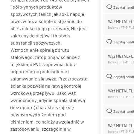
i półpłynnych produktów
Zapytaj hand
spożywczych takich jak soki, napoje,
piwo, wino, alkohole o stężeniu do
Wąż METALFL
Indeks : FT-MFL
50%, mleko i jego przetwory. Nie jest
zalecany do olejów i tłustych
substancji spożywczych.
Zapytaj hand
Wzmocnienie spiralą z drutu
Wąż METALFL
stalowego, zatopioną w ściance z
Indeks : FT-MFL
miękkiego PVC, zapewnia dobrą
odporność na podciśnienie i
Zapytaj hand
załamywanie się węża. Przezroczysta
ścianka pozwala na łatwą kontrolę
Wąż METALFL
wzrokową przepływu. Jako wąż
Indeks : FT-MFL
wzmocniony jedynie spiralą stalową
(bez oplotu) charakteryzuje się
Zapytaj hand
pewnym wydłużeniem pod
ciśnieniem, co należy uwzględnić w
Wąż METALFL
zastosowaniu, szczególnie w
Indeks : FT-MF