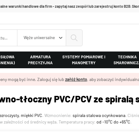
alne warunki handlowe dla firm - zapytaj nasz zespół lub zarejestruj konto B2B. Skon
Węże uniwersalne
 SIŁOWA
ARMATURA
SYSTEMY POMIAROWE I
TECHNIKA
ŚNIENIA)
PRECYZYJNA
MANOMETRY
SMAROWNICZ
eny mogą być inne. Zaloguj się lub
załóż konto
, aby zobaczyć indywidualną
wno-tłoczny PVC/PCV ze spiralą
ezroczysty, miękki PVC
. Wzmocnienie:
spirala stalowa ocynkowana
. Ciśni
w zależności od średnicy węża. Temperatura pracy:
od -10°C do +65°C
.