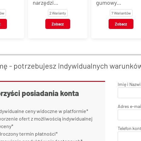
gumowy
wzmocniony
nych
NIPLAFLEX
oplotem RP
ty
7 Wariantów
10 Wariantów
z
Zobacz
Zobacz
mę - potrzebujesz indywidualnych warunkó
Imię i Nazw
orzyści posiadania konta
Adres e-mai
dywidualne ceny widoczne w platformie*
orzenie ofert z możliwością indywidualnej
yceny*
Telefon kon
roczony termin płatności*