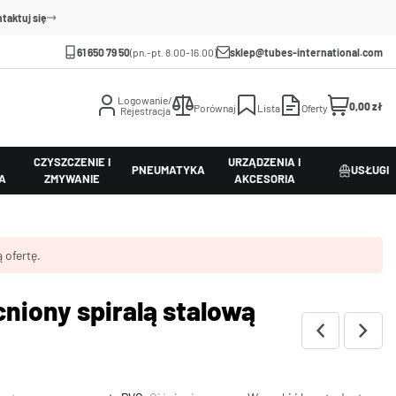
taktuj się
61 650 79 50
(pn.-pt. 8.00-16.00)
sklep@tubes-international.com
Logowanie/
0,00 zł
Porównaj
Lista
Oferty
Rejestracja
CZYSZCZENIE I
URZĄDZENIA I
PNEUMATYKA
USŁUGI
A
ZMYWANIE
AKCESORIA
 ofertę.
niony spiralą stalową