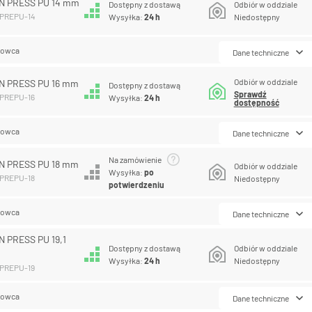
N PRESS PU 14 mm
Dostępny z dostawą
Odbiór w oddziale
MPREPU-14
Wysyłka:
24 h
Niedostępny
lowca
Dane techniczne
Odbiór w oddziale
N PRESS PU 16 mm
Dostępny z dostawą
Sprawdź
MPREPU-16
Wysyłka:
24 h
dostępność
lowca
Dane techniczne
Na zamówienie
N PRESS PU 18 mm
Odbiór w oddziale
Wysyłka:
po
MPREPU-18
Niedostępny
potwierdzeniu
lowca
Dane techniczne
 PRESS PU 19,1
Dostępny z dostawą
Odbiór w oddziale
Wysyłka:
24 h
Niedostępny
MPREPU-19
lowca
Dane techniczne