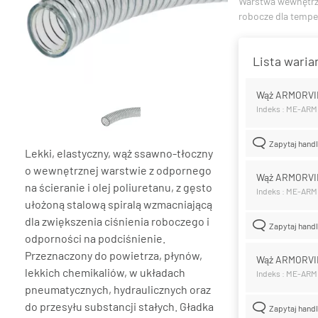
Warstwa wewnętr
robocze dla tempe
Lista wari
Wąż ARMORVI
Indeks : ME-AR
Zapytaj hand
Lekki, elastyczny, wąż ssawno-tłoczny
o wewnętrznej warstwie z odpornego
Wąż ARMORVI
na ścieranie i olej poliuretanu, z gęsto
Indeks : ME-AR
ułożoną stalową spiralą wzmacniającą
dla zwiększenia ciśnienia roboczego i
Zapytaj hand
odporności na podciśnienie.
Przeznaczony do powietrza, płynów,
Wąż ARMORVI
lekkich chemikaliów, w układach
Indeks : ME-AR
pneumatycznych, hydraulicznych oraz
do przesyłu substancji stałych. Gładka
Zapytaj hand