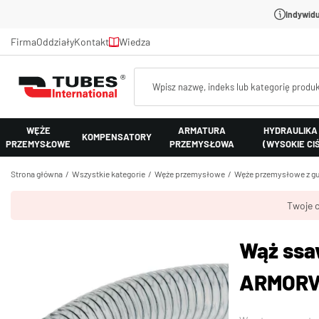
Indywidu
Firma
Oddziały
Kontakt
Wiedza
WĘŻE
ARMATURA
HYDRAULIKA
KOMPENSATORY
PRZEMYSŁOWE
PRZEMYSŁOWA
(WYSOKIE CI
Strona główna
Wszystkie kategorie
Węże przemysłowe
Węże przemysłowe z gu
Twoje c
Wąż ssa
ARMORV