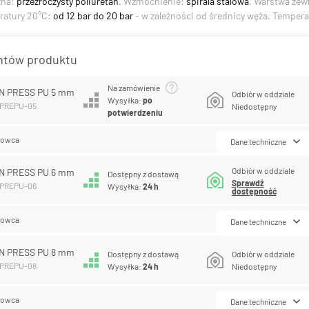
zna:
przezroczysty poliuretan
. Wzmocnienie:
spirala stalowa
. Warstwa zew
ratury 20°C:
od 12 bar do 20 bar
- w zależności od średnicy węża. Tempera
antów produktu
Na zamówienie
N PRESS PU 5 mm
Odbiór w oddziale
Wysyłka:
po
MPREPU-05
Niedostępny
potwierdzeniu
lowca
Dane techniczne
Odbiór w oddziale
N PRESS PU 6 mm
Dostępny z dostawą
Sprawdź
MPREPU-06
Wysyłka:
24 h
dostępność
lowca
Dane techniczne
N PRESS PU 8 mm
Dostępny z dostawą
Odbiór w oddziale
MPREPU-08
Wysyłka:
24 h
Niedostępny
lowca
Dane techniczne