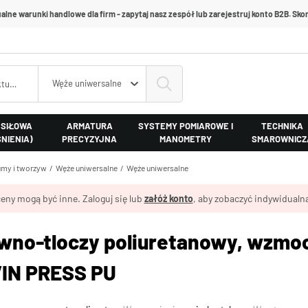
alne warunki handlowe dla firm - zapytaj nasz zespół lub zarejestruj konto B2B. Skon
Węże uniwersalne
 SIŁOWA
ARMATURA
SYSTEMY POMIAROWE I
TECHNIKA
ŚNIENIA)
PRECYZYJNA
MANOMETRY
SMAROWNICZ
my i tworzyw
Węże uniwersalne
Węże uniwersalne
eny mogą być inne. Zaloguj się lub
załóż konto
, aby zobaczyć indywidualną
wno-tloczy poliuretanowy, wzmoc
IN PRESS PU