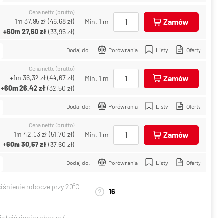
Cena netto (brutto)
+1m
37,95 zł
(
46,68 zł
)
Zamów
Min. 1 m
+60m
27,60 zł
(
33,95 zł
)
Dodaj do:
Porównania
Listy
Oferty
Cena netto (brutto)
+1m
36,32 zł
(
44,67 zł
)
Zamów
Min. 1 m
+60m
26,42 zł
(
32,50 zł
)
Dodaj do:
Porównania
Listy
Oferty
Cena netto (brutto)
+1m
42,03 zł
(
51,70 zł
)
Zamów
Min. 1 m
+60m
30,57 zł
(
37,60 zł
)
Dodaj do:
Porównania
Listy
Oferty
ciśnienie robocze przy 20°C
16
a (ciśnienie robocze /