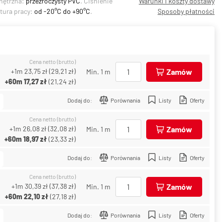
nętrzna:
przezroczysty PVC
. Ciśnienie
Warunki i koszty dostawy
tura pracy:
od -20°C do +90°C
.
Sposoby płatności
Cena netto (brutto)
+1m
23,75 zł
(
29,21 zł
)
Zamów
Min. 1 m
+60m
17,27 zł
(
21,24 zł
)
Dodaj do:
Porównania
Listy
Oferty
Cena netto (brutto)
+1m
26,08 zł
(
32,08 zł
)
Zamów
Min. 1 m
+60m
18,97 zł
(
23,33 zł
)
Dodaj do:
Porównania
Listy
Oferty
Cena netto (brutto)
+1m
30,39 zł
(
37,38 zł
)
Zamów
Min. 1 m
+60m
22,10 zł
(
27,18 zł
)
Dodaj do:
Porównania
Listy
Oferty