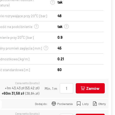
tak
atura)
ie rozrywające przy 20°C [bar]
48
ość na podciśnienie
tak
ienie przy 20°C [bar]
0.9
lny promień zagięcia [mm]
45
ednostkowa [kg/m]
0.21
ć standardowa [m]
60
Cena netto (brutto)
+1m
43,43 zł
(
53,42 zł
)
Zamów
Min. 1 m
+60m
31,58 zł
(
38,84 zł
)
Dodaj do:
Porównania
Listy
Oferty
Cena netto (brutto)