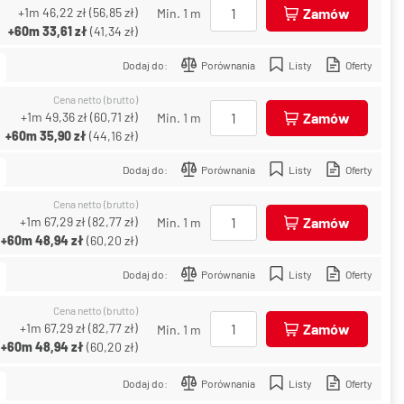
+1m
46,22 zł
(
56,85 zł
)
Zamów
Min. 1 m
+60m
33,61 zł
(
41,34 zł
)
Dodaj do:
Porównania
Listy
Oferty
Cena netto (brutto)
+1m
49,36 zł
(
60,71 zł
)
Zamów
Min. 1 m
+60m
35,90 zł
(
44,16 zł
)
Dodaj do:
Porównania
Listy
Oferty
Cena netto (brutto)
+1m
67,29 zł
(
82,77 zł
)
Zamów
Min. 1 m
+60m
48,94 zł
(
60,20 zł
)
Dodaj do:
Porównania
Listy
Oferty
Cena netto (brutto)
+1m
67,29 zł
(
82,77 zł
)
Zamów
Min. 1 m
+60m
48,94 zł
(
60,20 zł
)
Dodaj do:
Porównania
Listy
Oferty