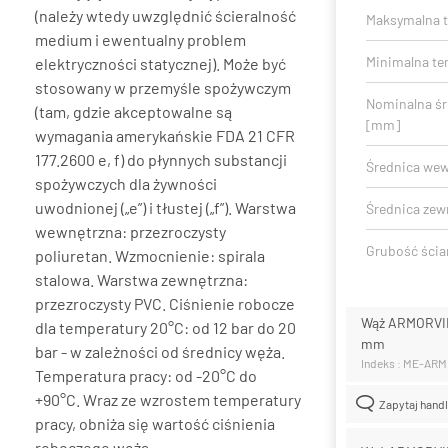
(należy wtedy uwzględnić ścieralność
Maksymalna t
medium i ewentualny problem
Minimalna te
elektryczności statycznej). Może być
stosowany w przemyśle spożywczym
Nominalna ś
(tam, gdzie akceptowalne są
[mm]
wymagania amerykańskie FDA 21 CFR
177.2600 e, f) do płynnych substancji
Średnica we
spożywczych dla żywności
uwodnionej („e”) i tłustej („f”). Warstwa
Średnica zew
wewnętrzna: przezroczysty
Grubość ścia
poliuretan. Wzmocnienie: spirala
stalowa. Warstwa zewnętrzna:
przezroczysty PVC. Ciśnienie robocze
Wąż ARMORVIN
dla temperatury 20°C: od 12 bar do 20
mm
bar - w zależności od średnicy węża.
Indeks : ME-AR
Temperatura pracy: od -20°C do
+90°C. Wraz ze wzrostem temperatury
Zapytaj hand
pracy, obniża się wartość ciśnienia
roboczego węża.