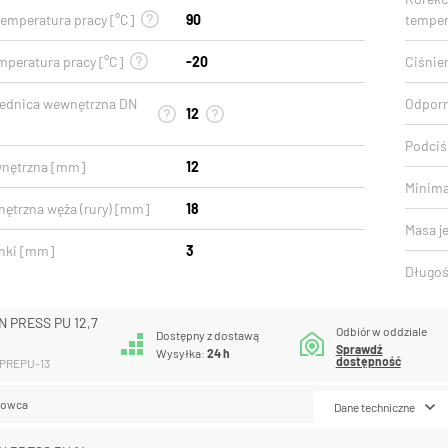
emperatura pracy [°C]
90
temper
mperatura pracy [°C]
-20
Ciśnien
rednica wewnętrzna DN
Odporn
12
Podciśn
wnętrzna [mm]
12
Minima
nętrzna węża (rury) [mm]
18
Masa j
nki [mm]
3
Długoś
 PRESS PU 12,7
Odbiór w oddziale
Dostępny z dostawą
Sprawdź
Wysyłka:
24 h
dostępność
MPREPU-13
lowca
Dane techniczne