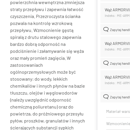
powierzchnia wewnętrzna zmniejsza
straty przepływu i zapewnia łatwość
Wąż ARMORVI
czyszczenia. Przezroczysta ścianka
Indeks : ME-AR
pozwala na kontrolę wzrokową
przepływu. Wzmocnienie gęstą
Zapytaj hand
spiralą z drutu stalowego zapewnia
Wąż ARMORVI
bardzo dobrą odporność na
Indeks : ME-AR
podciśnienie i załamywanie się węża
oraz mały promień zagięcia. W
Zapytaj hand
zastosowaniach
ogólnoprzemysłowych może być
Wąż ARMORVI
stosowany: do wody, lekkich
Indeks : ME-AR
chemikaliów i innych płynów na bazie
tłuszczu, olejów i węglowodorów
Zapytaj hand
(należy uwzględnić odporność
chemiczną poliuretanu) oraz do
Materiał war
powietrza, do próżniowego przesyłu
pyłów, proszków, granulatów i innych
Wzmocnieni
ścierających substancji sypkich