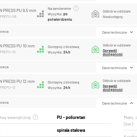
Na zamówienie
N PRESS PU 9,5 mm
Odbiór w oddziale
Wysyłka:
po
MPREPU-09
Niedostępny
potwierdzeniu
lowca
Dane techniczne
Odbiór w oddziale
N PRESS PU 10 mm
Dostępny z dostawą
Sprawdź
MPREPU-10
Wysyłka:
24 h
dostępność
lowca
Dane techniczne
Odbiór w oddziale
N PRESS PU 12 mm
Dostępny z dostawą
Sprawdź
MPREPU-12
Wysyłka:
24 h
dostępność
lowca
Dane techniczne
stwy wewnętrznej
PU - poliuretan
Maks. 
[bar]
e
spirala stalowa
Korekcj