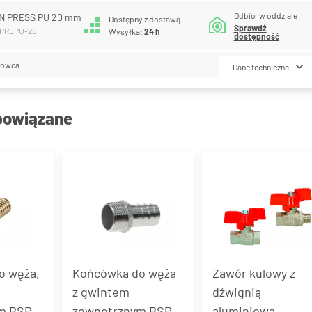
Odbiór w oddziale
N PRESS PU 20 mm
Dostępny z dostawą
Sprawdź
MPREPU-20
Wysyłka:
24 h
dostępność
lowca
Dane techniczne
powiązane
o węża,
Końcówka do węża
Zawór kulowy z
z gwintem
dźwignią
m BSP,
zewnętrznym BSPT,
aluminiową