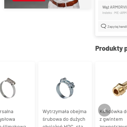
Wąż ARMORVI
Indeks : ME-AR
Zapytaj hand
Produkty 
rsalna
Wytrzymała obejma
Końcówka d
ysłowa
śrubowa do dużych
z gwintem
a ślimakowa
obciążeń HDC, stal
zewnętrzny