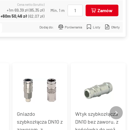
Cena netto (brutto)
+1m
69,39 zł
(
85,35 zł
)
Zamów
Min. 1 m
+60m
50,46 zł
(
62,07 zł
)
Dodaj do:
Porównania
Listy
Oferty
Gniazdo
Wtyk szybkozłącza
szybkozłącza DN10 z
DN10 bez zaworu, z
zaworem, z
końcówką do węża,