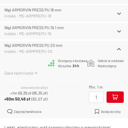
Wąż ARMORVIN PRESS PU 18 mm
Indeks : ME-ARMPREPU-18
Wąż ARMORVIN PRESS PU 19,1 mm
Indeks : ME-ARMPREPU-19
Wąż ARMORVIN PRESS PU 20 mm
Indeks : ME-ARMPREPU-20
Dostępny z dostawą
Odbiór w oddziale
Wysyłka:
24 h
Niedostępny
Dane techniczne
Min. 1 m
Cena netto (brutto)
+1m
69,39 zł
(
85,35 zł
)
+60m
50,46 zł
(
62,07 zł
)
Zapytaj handlowca
Dodaj do listy
Lekki, elastyczny, wąż ssawno-tłoczny o wewnętrznej