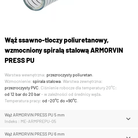
Wąż ssawno-tloczy poliuretanowy,
wzmocniony spiralą stalową ARMORVIN
PRESS PU
Warstwa wewnętrzna:
przezroczysty poliuretan
.
Wzmocnienie:
spirala stalowa
. Warstwa zewnętrzna:
przezroczysty PVC
. Ciśnienie robocze dla temperatury 20°C:
od 12 bar do 20 bar
- w zależności od średnicy węża.
Temperatura pracy:
od -20°C do +90°C
.
Wąż ARMORVIN PRESS PU 5 mm
Indeks : ME-ARMPREPU-05
Wąż ARMORVIN PRESS PU 6 mm