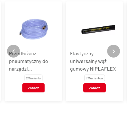
Przedłużacz
Elastyczny
pneumatyczny do
uniwersalny wąż
narzędzi
gumowy NIPLAFLEX
pneumatycznych
2 Warianty
7 Wariantów
WTZ-P
Zobacz
Zobacz