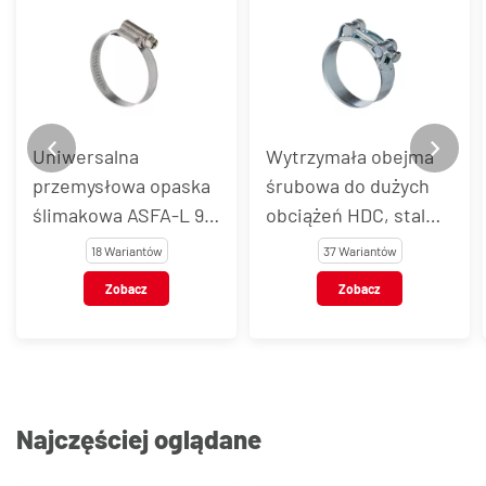
Uniwersalna
Wytrzymała obejma
przemysłowa opaska
śrubowa do dużych
ślimakowa ASFA-L 9
obciążeń HDC, stal
mm, stal węglowa
węglowa
18 Wariantów
37 Wariantów
Zobacz
Zobacz
Najczęściej oglądane