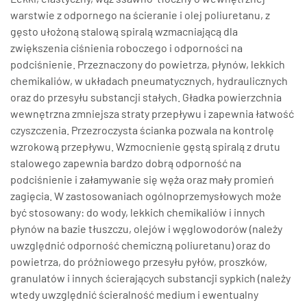
warstwie z odpornego na ścieranie i olej poliuretanu, z
gęsto ułożoną stalową spiralą wzmacniającą dla
zwiększenia ciśnienia roboczego i odporności na
podciśnienie. Przeznaczony do powietrza, płynów, lekkich
chemikaliów, w układach pneumatycznych, hydraulicznych
oraz do przesyłu substancji stałych. Gładka powierzchnia
wewnętrzna zmniejsza straty przepływu i zapewnia łatwość
czyszczenia. Przezroczysta ścianka pozwala na kontrolę
wzrokową przepływu. Wzmocnienie gęstą spiralą z drutu
stalowego zapewnia bardzo dobrą odporność na
podciśnienie i załamywanie się węża oraz mały promień
zagięcia. W zastosowaniach ogólnoprzemysłowych może
być stosowany: do wody, lekkich chemikaliów i innych
płynów na bazie tłuszczu, olejów i węglowodorów (należy
uwzględnić odporność chemiczną poliuretanu) oraz do
powietrza, do próżniowego przesyłu pyłów, proszków,
granulatów i innych ścierających substancji sypkich (należy
wtedy uwzględnić ścieralność medium i ewentualny