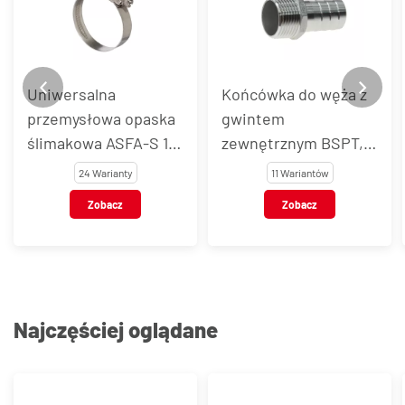
Uniwersalna
Końcówka do węża z
przemysłowa opaska
gwintem
ślimakowa ASFA-S 12
zewnętrznym BSPT,
mm, stal nierdzewna
stal nierdzewna, typ
24 Warianty
11 Wariantów
VT123
Zobacz
Zobacz
Najczęściej oglądane