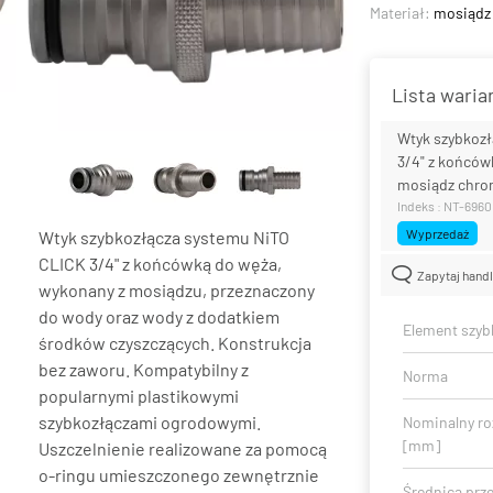
Materiał:
mosiądz
Lista wari
Wtyk szybkozł
3/4" z końców
mosiądz chr
Indeks : NT-696
Wyprzedaż
Wtyk szybkozłącza systemu NiTO
CLICK 3/4" z końcówką do węża,
Zapytaj hand
wykonany z mosiądzu, przeznaczony
do wody oraz wody z dodatkiem
Element szyb
środków czyszczących. Konstrukcja
bez zaworu. Kompatybilny z
Norma
popularnymi plastikowymi
szybkozłączami ogrodowymi.
Nominalny ro
[mm]
Uszczelnienie realizowane za pomocą
o-ringu umieszczonego zewnętrznie
Średnica prz