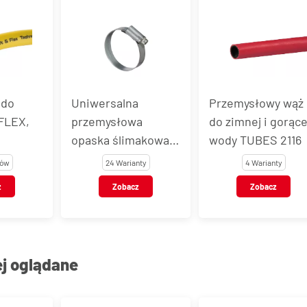
a
Przemysłowy wąż
Adaptor redukcyj
a
do zimnej i gorącej
z gwintem
makowa
wody TUBES 2116
wewnętrznym i z
m, stal
gwintem
nty
4 Warianty
6 Wariantów
zewnętrznym,
z
Zobacz
Zobacz
mosiądz
chromowany
ej oglądane