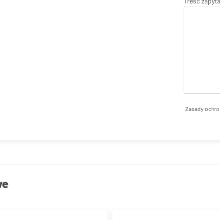
Treść zapyt
Zasady ochro
we