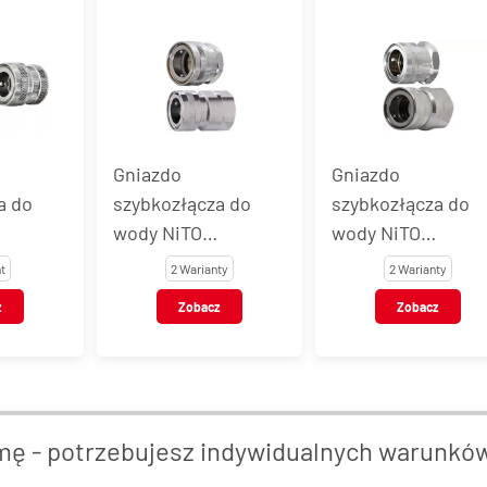
Gniazdo
Gniazdo
a do
szybkozłącza do
szybkozłącza do
wody NiTO
wody NiTO
4" z
ORIGINAL 3/4" z
ORIGINAL 1" z
t
2 Warianty
2 Warianty
gwintem
gwintem
z
Zobacz
Zobacz
m BSP i
wewnętrznym BSP,
wewnętrznym BSP
o węża,
mosiądz
mosiądz
chromowany
chromowany
y
mę - potrzebujesz indywidualnych warunkó