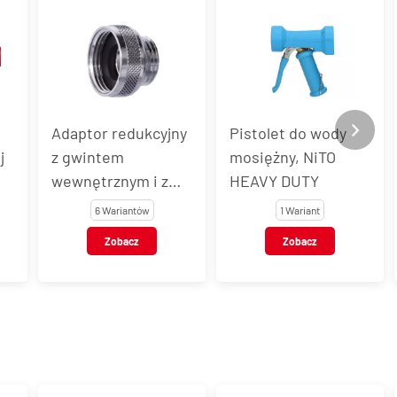
ny
Pistolet do wody
Uszczelniacz do
mosiężny, NiTO
gwintów AN30-577,
HEAVY DUTY
tuba
1 Wariant
1 Wariant
Zobacz
Zobacz