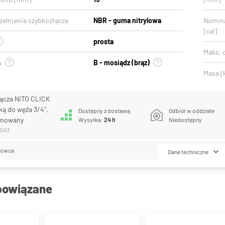
zelnienia szybkozłącza
NBR - guma nitrylowa
Nomina
[cal]
prosta
Maks. c
u
B - mosiądz (brąz)
Masa [
ącza NiTO CLICK
ką do węża 3/4",
Dostępny z dostawą
Odbiór w oddziale
omowany
Wysyłka:
24 h
Niedostępny
00A3
lowca
Dane techniczne
powiązane