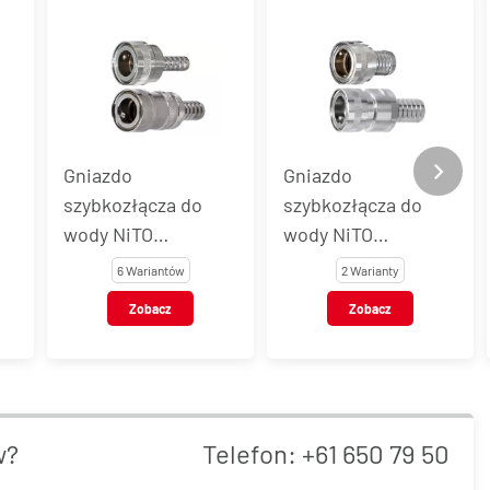
Gniazdo
Gniazdo
szybkozłącza do
szybkozłącza do
wody NiTO
wody NiTO
ORIGINAL 1/2" z
ORIGINAL 3/4" z
6 Wariantów
2 Warianty
końcówką do węża,
końcówką do węża,
Zobacz
Zobacz
,
mosiądz
mosiądz
chromowany
chromowany
w?
Telefon:
+61 650 79 50