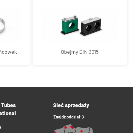
ońcówek
Obejmy DIN 3015
a Tubes
Sieć sprzedaży
ational
Znajdź oddział
ł