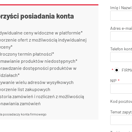
Imię i Nazw
orzyści posiadania konta
Adres e-mai
dywidualne ceny widoczne w platformie*
orzenie ofert z możliwością indywidualnej
yceny*
Telefon kon
roczony termin płatności*
mawianie produktów niedostępnych*
rawdzanie dostępności produktów w
FIRM
działach*
NIP
ywanie wielu adresów wysyłkowych
orzenie list zakupowych
storia zamówień i rozliczeń z możliwością
Kod poczto
onawiania zamówień
Temat zapyt
la posiadaczy konta firmowego