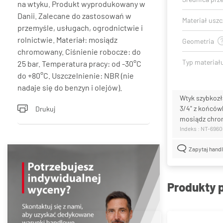
na wtyku. Produkt wyprodukowany w
Danii. Zalecane do zastosowań w
Materiał uszc
przemyśle, usługach, ogrodnictwie i
rolnictwie. Materiał: mosiądz
Geometria
chromowany. Ciśnienie robocze: do
Typ materiał
25 bar. Temperatura pracy: od -30°C
do +80°C. Uszczelnienie: NBR (nie
nadaje się do benzyn i olejów).
Wtyk szybkozł
3/4" z końców
Drukuj
mosiądz chr
Indeks : NT-696
Zapytaj hand
Produkty 