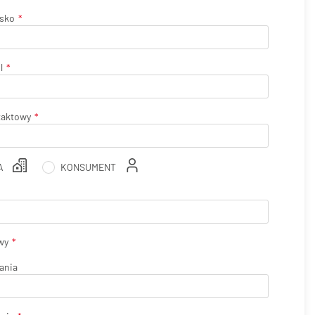
isko
l
taktowy
A
KONSUMENT
wy
ania