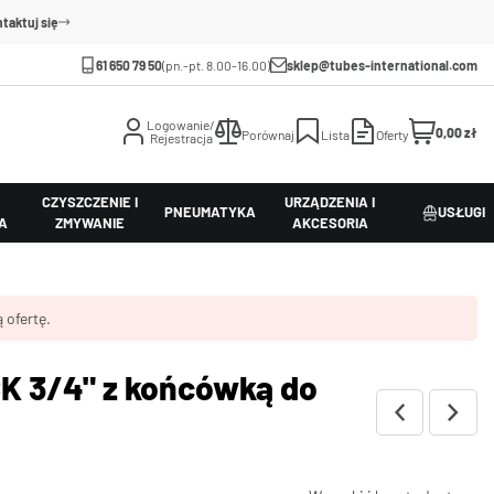
taktuj się
61 650 79 50
(pn.-pt. 8.00-16.00)
sklep@tubes-international.com
Logowanie/
0,00 zł
Porównaj
Lista
Oferty
Rejestracja
CZYSZCZENIE I
URZĄDZENIA I
PNEUMATYKA
USŁUGI
A
ZMYWANIE
AKCESORIA
 ofertę.
K 3/4" z końcówką do