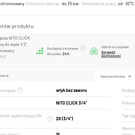
 chromowany
. Ciśnienie robocze:
do 25 bar
. Temperatura pracy:
od -30°C
antów produktu
ącza NiTO CLICK
ką do węża 1/2",
Odbiór w oddziale
Dostępny z dostawą
omowany
Sprawdź
Wysyłka:
24 h
dostępność
0BA3
lowca
Dane techniczne
kozłącza
wtyk bez zaworu
Rodzaj
NiTO CLICK 3/4"
Pokryc
zmiar szybkozłącza DN
Typ "o
20 (3/4")
Nomina
elotu [mm]
15
[mm]