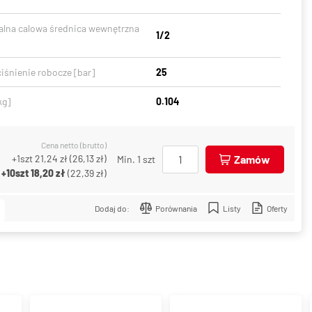
lna calowa średnica wewnętrzna
1/2
iśnienie robocze [bar]
25
kg]
0.104
Cena netto (brutto)
+1szt
21,24 zł
(
26,13 zł
)
Zamów
Min. 1 szt
+10szt
18,20 zł
(
22,39 zł
)
Dodaj do:
Porównania
Listy
Oferty