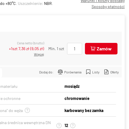
Warunki i koszty dostawy
 do +80°C
. Uszczelnienie:
NBR
.
Sposoby płatności
Cena netto (brutto)
Zamów
+1szt
7,36 zł
(
9,05 zł
)
Min. 1 szt
Więcej
Dodaj do:
Porównania
Listy
Oferty
 materiału
mosiądz
ie ochronne
chromowanie
gona" do węża
karbowany bez zamka
lna średnica wewnętrzna DN
12