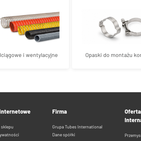
ciągowe i wentylacyjne
Opaski do montażu k
internetowe
Firma
Ofert
Intern
 sklepu
Grupa Tubes International
rywatności
Dane spółki
Przemys