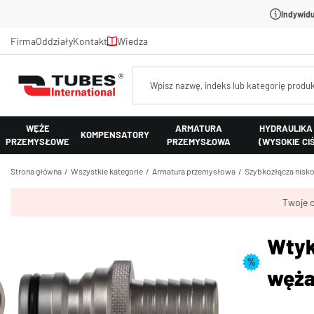
Indywidu
Firma
Oddziały
Kontakt
Wiedza
WĘŻE
ARMATURA
HYDRAULIKA
KOMPENSATORY
PRZEMYSŁOWE
PRZEMYSŁOWA
(WYSOKIE CI
Strona główna
Wszystkie kategorie
Armatura przemysłowa
Szybkozłącza nisk
Twoje c
Wtyk
%
węża