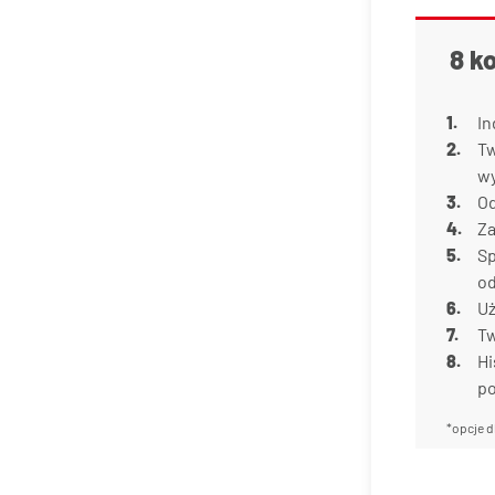
8 k
In
Tw
w
Od
Za
Sp
od
Uż
Tw
Hi
p
*opcje d