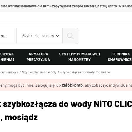
alne warunki handlowe dla firm - zapytaj nasz zespół lub zarejestruj konto B2B. Skon
Szybkozłącza do wody mosiężne
 SIŁOWA
ARMATURA
SYSTEMY POMIAROWE I
TECHNIKA
ŚNIENIA)
PRECYZYJNA
MANOMETRY
SMAROWNICZ
ociśnieniowe
Szybkozłącza do wody
Szybkozłącza do wody mosiężne
eny mogą być inne. Zaloguj się lub
załóż konto
, aby zobaczyć indywidualną
 szybkozłącza do wody NiTO CLIC
, mosiądz