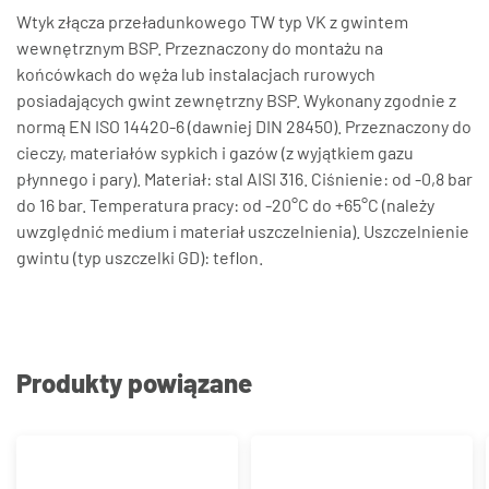
Wtyk złącza przeładunkowego TW typ VK z gwintem
wewnętrznym BSP. Przeznaczony do montażu na
końcówkach do węża lub instalacjach rurowych
posiadających gwint zewnętrzny BSP. Wykonany zgodnie z
normą EN ISO 14420-6 (dawniej DIN 28450). Przeznaczony do
cieczy, materiałów sypkich i gazów (z wyjątkiem gazu
płynnego i pary). Materiał: stal AISI 316. Ciśnienie: od -0,8 bar
do 16 bar. Temperatura pracy: od -20°C do +65°C (należy
uwzględnić medium i materiał uszczelnienia). Uszczelnienie
gwintu (typ uszczelki GD): teflon.
Produkty powiązane