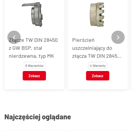
Złącze TW DIN 28450
Pierścień
z GW BSP, stal
uszczelniający do
nierdzewna, typ MK
złącza TW DIN 28450,
stal nierdzewna, typ
6 Wariantów
4 Warianty
MKV
Zobacz
Zobacz
Najczęściej oglądane