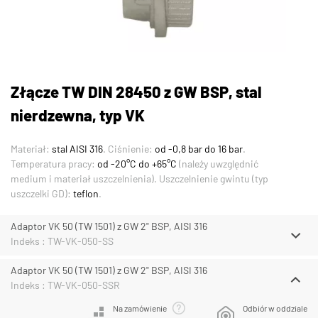
Złącze TW DIN 28450 z GW BSP, stal
nierdzewna, typ VK
Materiał:
stal AISI 316
. Ciśnienie:
od -0,8 bar do 16 bar
.
Temperatura pracy:
od -20°C do +65°C
(należy uwzględnić
medium i materiał uszczelnienia). Uszczelnienie gwintu (typ
uszczelki GD):
teflon
.
Adaptor VK 50 (TW 1501) z GW 2" BSP, AISI 316
Indeks : TW-VK-050-SS
Adaptor VK 50 (TW 1501) z GW 2" BSP, AISI 316
Indeks : TW-VK-050-SSR
Na zamówienie
Odbiór w oddziale