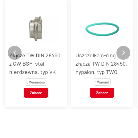
Złącze TW DIN 28450
Uszczelka o-ring
z GW BSP, stal
złącza TW DIN 28450,
nierdzewna, typ VK
hypalon, typ TWO
6 Wariantów
1 Wariant
Zobacz
Zobacz