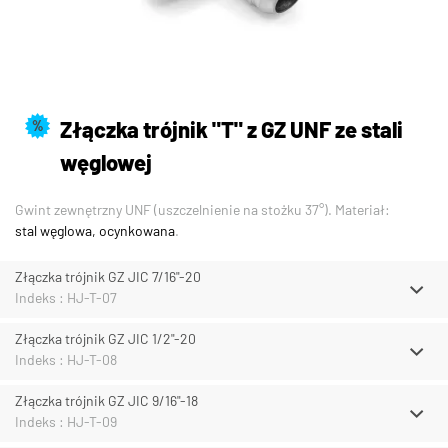
Złączka trójnik "T" z GZ UNF ze stali
%
węglowej
Gwint zewnętrzny UNF (uszczelnienie na stożku 37°). Materiał:
stal węglowa, ocynkowana
.
Złączka trójnik GZ JIC 7/16"-20
Indeks : HJ-T-07
Złączka trójnik GZ JIC 1/2"-20
Indeks : HJ-T-08
Złączka trójnik GZ JIC 9/16"-18
Indeks : HJ-T-09