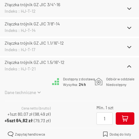
Złączka trójnik GZ JIC 3/4"-16
Indeks : HJ-T-12
Złączka trójnik GZ JIC 7/8"-14
Indeks : HJ-T-14
Złączka trójnik GZ JIC 1.1/16"-12
Indeks : HJ-T-17
Złączka trójnik GZ JIC 1.5/16"-12
Indeks : HJ-T-21
Dostępny z dostawą
Odbiór w oddziale
Wysyłka:
24 h
Niedostępny
Dane techniczne
Min. 1 szt
Cena netto (brutto)
+1szt
80,07 zł
(
98,49 zł
)
+5szt
64,82 zł
(
79,73 zł
)
Zapytaj handlowca
Dodaj do listy