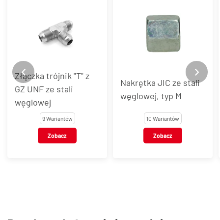
Złączka trójnik "T" z
Nakrętka JIC ze stali
GZ UNF ze stali
węglowej, typ M
węglowej
9 Wariantów
10 Wariantów
Zobacz
Zobacz