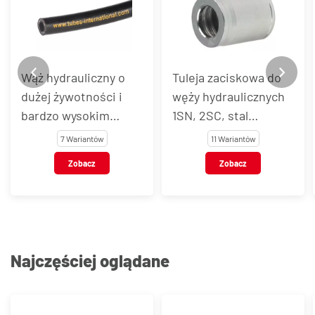
Wąż hydrauliczny o
Tuleja zaciskowa do
dużej żywotności i
węży hydraulicznych
bardzo wysokim
1SN, 2SC, stal
ciśnieniu EN 857 2SC
węglowa, typ Z1TX
7 Wariantów
11 Wariantów
Zobacz
Zobacz
Najczęściej oglądane