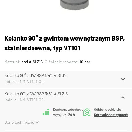
Kolanko 90° z gwintem wewnętrznym BSP,
stal nierdzewna, typ VT101
Materiał:
stal AISI 316
. Ciśnienie robocze:
10 bar
.
Kolanko 90° z GW BSP 1/4", AISI 316
Indeks : NM-VT101-04
Kolanko 90° z GW BSP 3/8", AISI 316
Indeks : NM-VT101-06
Dostępny z dostawą
Odbiór w oddziale
Wysyłka:
24 h
Sprawdź dostępność
Dane techniczne