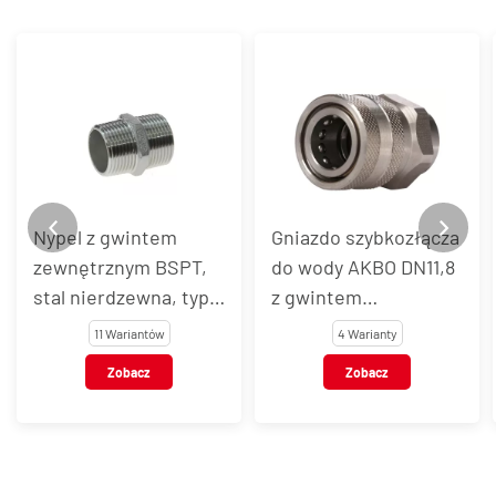
Nypel z gwintem
Gniazdo szybkozłącza
zewnętrznym BSPT,
do wody AKBO DN11,8
stal nierdzewna, typ
z gwintem
VT116
wewnętrznym, stal
11 Wariantów
4 Warianty
nierdzewna AISI 303 /
Zobacz
Zobacz
301