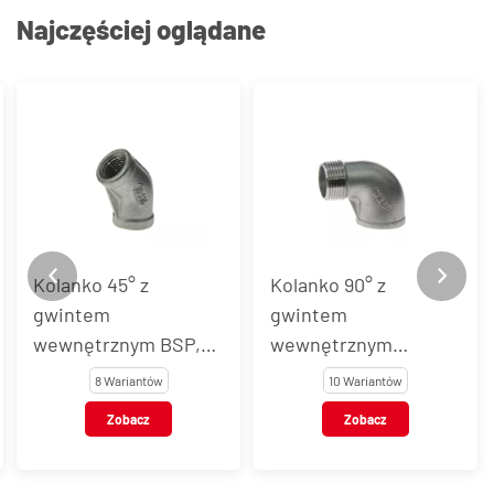
Najczęściej oglądane
Kolanko 90° z
Kolanko 90° z
gwintem
gwintem
,
wewnętrznym
wewnętrznym BSP,
typ
BSP/zewnętrznym
stal nierdzewna, typ
10 Wariantów
11 Wariantów
BSPT, stal
VT101
Zobacz
Zobacz
nierdzewna, typ
VT153