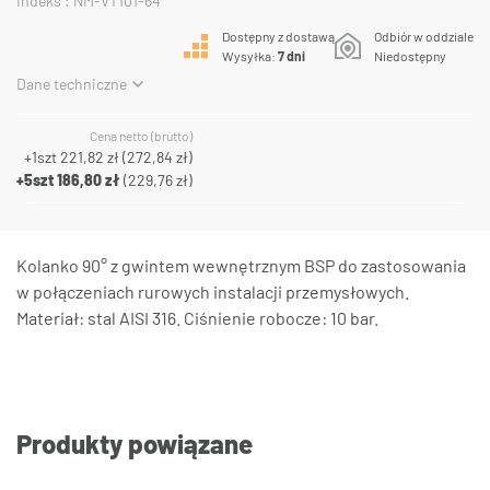
Indeks : NM-VT101-64
Dostępny z dostawą
Odbiór w oddziale
Wysyłka:
7 dni
Niedostępny
Dane techniczne
Cena netto (brutto)
+1szt
221,82 zł
(
272,84 zł
)
+5szt
186,80 zł
(
229,76 zł
)
Kolanko 90° z gwintem wewnętrznym BSP do zastosowania
w połączeniach rurowych instalacji przemysłowych.
Materiał: stal AISI 316. Ciśnienie robocze: 10 bar.
Produkty powiązane