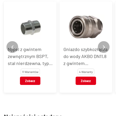
Nypel z gwintem
Gniazdo szybkozłącza
zewnętrznym BSPT,
do wody AKBO DN11,8
stal nierdzewna, typ
z gwintem
VT116
wewnętrznym, stal
11 Wariantów
4 Warianty
nierdzewna AISI 303 /
Zobacz
Zobacz
301