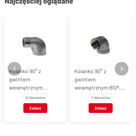
Najczęściej oglądane
Kolanko 90° z
Kolanko 90° z
gwintem
gwintem
wewnętrznym
wewnętrznym BSP,
BSP/zewnętrznym
stal nierdzewna, typ
10 Wariantów
11 Wariantów
BSPT, stal
VT101
Zobacz
Zobacz
nierdzewna, typ
VT153