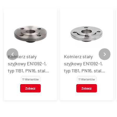
Kołnierz stały
Kołnierz stały
szyjkowy EN1092-1,
szyjkowy EN1092-1,
typ 11B1, PN16, stal
typ 11B1, PN16, stal
węglowa
AISI 304
11 Wariantów
11 Wariantów
Zobacz
Zobacz