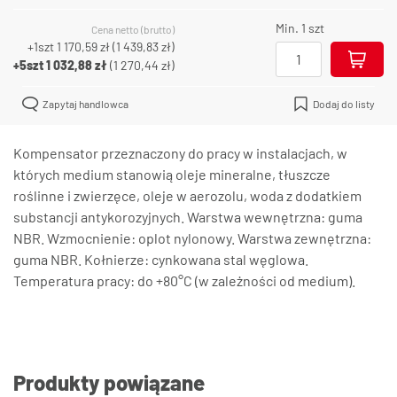
Min. 1 szt
Cena netto (brutto)
+1szt
1 170,59 zł
(
1 439,83 zł
)
+5szt
1 032,88 zł
(
1 270,44 zł
)
Zapytaj handlowca
Dodaj do listy
Kompensator przeznaczony do pracy w instalacjach, w
których medium stanowią oleje mineralne, tłuszcze
roślinne i zwierzęce, oleje w aerozolu, woda z dodatkiem
substancji antykorozyjnych. Warstwa wewnętrzna: guma
NBR. Wzmocnienie: oplot nylonowy. Warstwa zewnętrzna:
guma NBR. Kołnierze: cynkowana stal węglowa.
Temperatura pracy: do +80°C (w zależności od medium).
Produkty powiązane