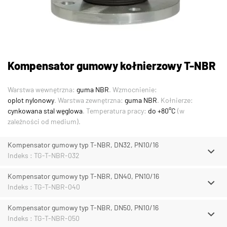
Kompensator gumowy kołnierzowy T-NBR
Warstwa wewnętrzna:
guma NBR
. Wzmocnienie:
oplot nylonowy
. Warstwa zewnętrzna:
guma NBR
. Kołnierze:
cynkowana stal węglowa
. Temperatura pracy:
do +80°C
(w
zależności od medium).
Kompensator gumowy typ T-NBR, DN32, PN10/16
Indeks : TG-T-NBR-032
Kompensator gumowy typ T-NBR, DN40, PN10/16
Indeks : TG-T-NBR-040
Kompensator gumowy typ T-NBR, DN50, PN10/16
Indeks : TG-T-NBR-050