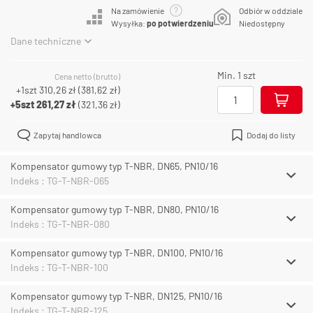
Na zamówienie
Odbiór w oddziale
Wysyłka:
po potwierdzeniu
Niedostępny
Dane techniczne
Min. 1 szt
Cena netto (brutto)
+1szt
310,26 zł
(
381,62 zł
)
+5szt
261,27 zł
(
321,36 zł
)
Zapytaj handlowca
Dodaj do listy
Kompensator gumowy typ T-NBR, DN65, PN10/16
Indeks : TG-T-NBR-065
Kompensator gumowy typ T-NBR, DN80, PN10/16
Indeks : TG-T-NBR-080
Kompensator gumowy typ T-NBR, DN100, PN10/16
Indeks : TG-T-NBR-100
Kompensator gumowy typ T-NBR, DN125, PN10/16
Indeks : TG-T-NBR-125