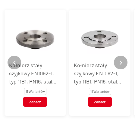
Kołnierz stały
Kołnierz stały
szyjkowy EN1092-1,
szyjkowy EN1092-1,
typ 11B1, PN16, stal
typ 11B1, PN16, stal
węglowa
AISI 304
11 Wariantów
11 Wariantów
Zobacz
Zobacz