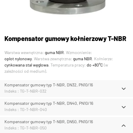
Kompensator gumowy kołnierzowy T-NBR
Warstwa wewnętrzna:
guma NBR
. Wzmocnienie:
oplot nylonowy
. Warstwa zewnętrzna:
guma NBR
. Kołnierze:
cynkowana stal węglowa
. Temperatura pracy:
do +80°C
(w
zależności od medium).
Kompensator gumowy typ T-NBR, DN32, PN10/16
Indeks : TG-T-NBR-032
Kompensator gumowy typ T-NBR, DN40, PN10/16
Indeks : TG-T-NBR-040
Kompensator gumowy typ T-NBR, DN50, PN10/16
Indeks : TG-T-NBR-050