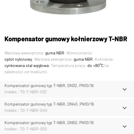
Kompensator gumowy kołnierzowy T-NBR
Warstwa wewnętrzna:
guma NBR
. Wzmocnienie:
oplot nylonowy
. Warstwa zewnętrzna:
guma NBR
. Kołnierze:
cynkowana stal węglowa
. Temperatura pracy:
do +80°C
(w
zależności od medium).
Kompensator gumowy typ T-NBR, DN32, PN10/16
Indeks : TG-T-NBR-032
Kompensator gumowy typ T-NBR, DN40, PN10/16
Indeks : TG-T-NBR-040
Kompensator gumowy typ T-NBR, DN50, PN10/16
Indeks : TG-T-NBR-050