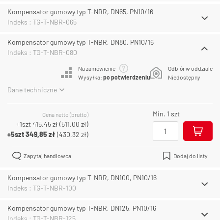
Kompensator gumowy typ T-NBR, DN65, PN10/16
Indeks : TG-T-NBR-065
Kompensator gumowy typ T-NBR, DN80, PN10/16
Indeks : TG-T-NBR-080
Na zamówienie
Odbiór w oddziale
Wysyłka:
po potwierdzeniu
Niedostępny
Dane techniczne
Min. 1 szt
Cena netto (brutto)
+1szt
415,45 zł
(
511,00 zł
)
+5szt
349,85 zł
(
430,32 zł
)
Zapytaj handlowca
Dodaj do listy
Kompensator gumowy typ T-NBR, DN100, PN10/16
Indeks : TG-T-NBR-100
Kompensator gumowy typ T-NBR, DN125, PN10/16
Indeks : TG-T-NBR-125