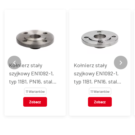
Kołnierz stały
Kołnierz stały
szyjkowy EN1092-1,
szyjkowy EN1092-1,
typ 11B1, PN16, stal
typ 11B1, PN16, stal
węglowa
AISI 304
11 Wariantów
11 Wariantów
Zobacz
Zobacz