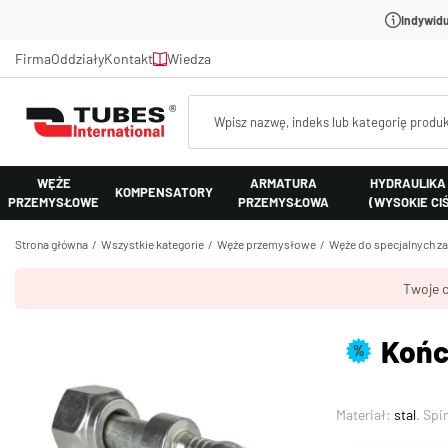
Indywidu
Firma
Oddziały
Kontakt
Wiedza
WĘŻE
ARMATURA
HYDRAULIKA
KOMPENSATORY
PRZEMYSŁOWE
PRZEMYSŁOWA
(WYSOKIE CI
Strona główna
Wszystkie kategorie
Węże przemysłowe
Węże do specjalnych z
Twoje c
Końc
%
Materiał:
stal
. Spi