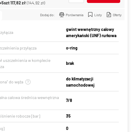
+5szt
117,82 zł
(
144,92 zł
)
Dodaj do:
Porównania
Listy
Oferty
gwint wewnętrzny calowy
rzyłącza
amerykański (UNF) rurkowa
czelnienia przyłącza
o-ring
ał uszczelnienia w komplecie
brak
cza
do klimatyzacji
gona" do węża
samochodowej
lna calowa średnica wewnętrzna
7/8
iśnienie robocze [bar]
35
kg]
0