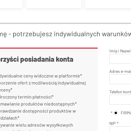
mę - potrzebujesz indywidualnych warunkó
Imię i Nazw
orzyści posiadania konta
Adres e-mai
dywidualne ceny widoczne w platformie*
orzenie ofert z możliwością indywidualnej
yceny*
Telefon kon
roczony termin płatności*
mawianie produktów niedostępnych*
rawdzanie dostępności produktów w
FIRM
działach*
NIP
ywanie wielu adresów wysyłkowych