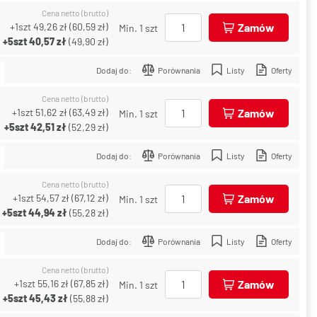
Cena netto (brutto)
+1szt
49,26 zł
(
60,59 zł
)
Zamów
Min. 1 szt
+5szt
40,57 zł
(
49,90 zł
)
Dodaj do:
Porównania
Listy
Oferty
Cena netto (brutto)
+1szt
51,62 zł
(
63,49 zł
)
Zamów
Min. 1 szt
+5szt
42,51 zł
(
52,29 zł
)
Dodaj do:
Porównania
Listy
Oferty
Cena netto (brutto)
+1szt
54,57 zł
(
67,12 zł
)
Zamów
Min. 1 szt
+5szt
44,94 zł
(
55,28 zł
)
Dodaj do:
Porównania
Listy
Oferty
Cena netto (brutto)
+1szt
55,16 zł
(
67,85 zł
)
Zamów
Min. 1 szt
+5szt
45,43 zł
(
55,88 zł
)