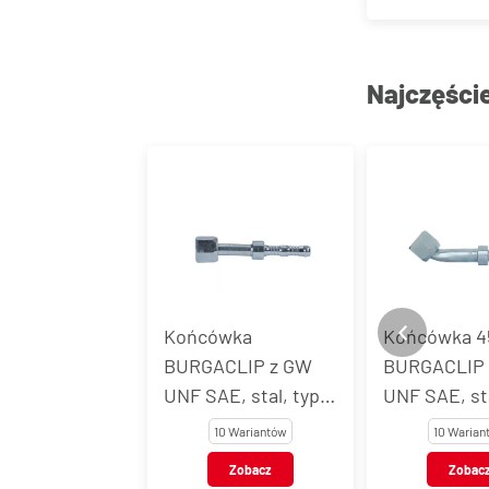
Najczęści
wka
Końcówka 45°
Końcówka 9
CLIP z GW
BURGACLIP z GW
BURGACLIP
E, stal, typ
UNF SAE, stal, typ
UNF SAE, sta
54702
54703
10 Wariantów
10 Wariantów
10 Warian
Zobacz
Zobacz
Zobac