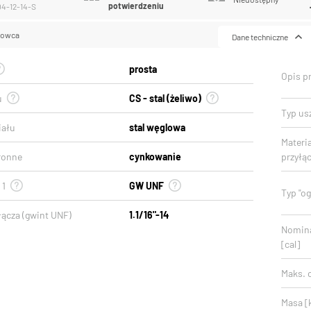
potwierdzeniu
04-12-14-S
lowca
Dane techniczne
prosta
Opis p
u
CS - stal (żeliwo)
Typ usz
iału
stal węglowa
Materi
ronne
cynkowanie
przyłą
 1
GW UNF
Typ "o
łącza (gwint UNF)
1.1/16"-14
Nomina
[cal]
Maks. c
Masa [