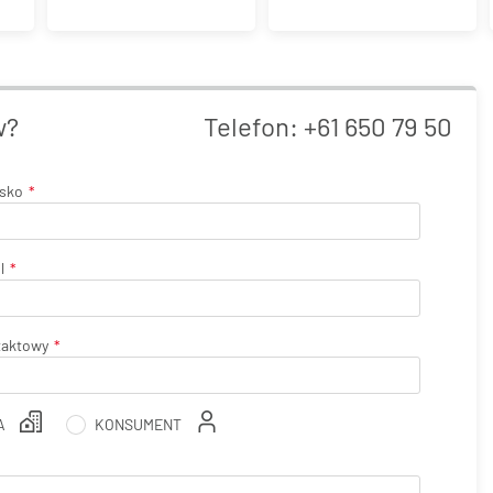
w?
Telefon:
+61 650 79 50
isko
l
taktowy
A
KONSUMENT