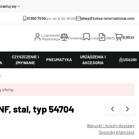
taktuj się
61 650 79 50
(pn.-pt. 8.00-16.00)
sklep@tubes-international.com
Logowanie/
0,00 zł
Porównaj
Lista
Oferty
Rejestracja
CZYSZCZENIE I
URZĄDZENIA I
PNEUMATYKA
USŁUGI
A
ZMYWANIE
AKCESORIA
j
 ofertę.
, stal, typ 54704
Warunki i koszty dostawy
Sposoby płatności