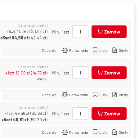
Cena netto (brutto)
+1szt
41,89 zł
(
51,52 zł
)
Zamów
Min. 1 szt
+5szt
34,50 zł
(
42,44 zł
)
Dodaj do:
Porównania
Listy
Oferty
Cena netto (brutto)
Zamów
+1szt
12,00 zł
(
14,76 zł
)
Min. 1 szt
Więcej
Dodaj do:
Porównania
Listy
Oferty
Cena netto (brutto)
+1szt
49,56 zł
(
60,96 zł
)
Zamów
Min. 1 szt
+5szt
40,81 zł
(
50,20 zł
)
Dodaj do:
Porównania
Listy
Oferty