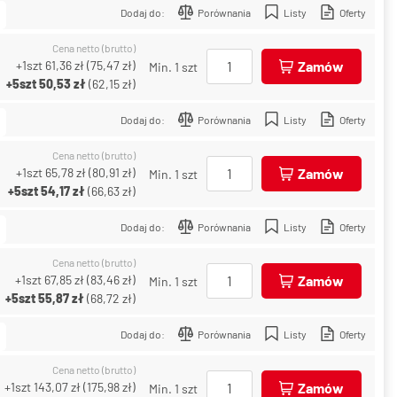
Dodaj do:
Porównania
Listy
Oferty
Cena netto (brutto)
+1szt
61,36 zł
(
75,47 zł
)
Zamów
Min. 1 szt
+5szt
50,53 zł
(
62,15 zł
)
Dodaj do:
Porównania
Listy
Oferty
Cena netto (brutto)
+1szt
65,78 zł
(
80,91 zł
)
Zamów
Min. 1 szt
+5szt
54,17 zł
(
66,63 zł
)
Dodaj do:
Porównania
Listy
Oferty
Cena netto (brutto)
+1szt
67,85 zł
(
83,46 zł
)
Zamów
Min. 1 szt
+5szt
55,87 zł
(
68,72 zł
)
Dodaj do:
Porównania
Listy
Oferty
Cena netto (brutto)
+1szt
143,07 zł
(
175,98 zł
)
Zamów
Min. 1 szt