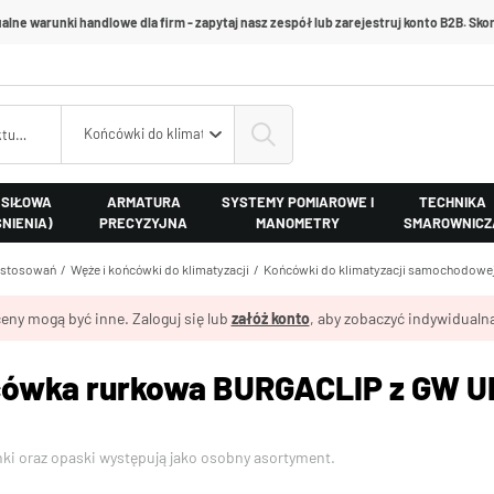
alne warunki handlowe dla firm - zapytaj nasz zespół lub zarejestruj konto B2B. Skon
Końcówki do klimatyzacji samochodowej
 SIŁOWA
ARMATURA
SYSTEMY POMIAROWE I
TECHNIKA
ŚNIENIA)
PRECYZYJNA
MANOMETRY
SMAROWNICZ
astosowań
Węże i końcówki do klimatyzacji
Końcówki do klimatyzacji samochodowe
eny mogą być inne. Zaloguj się lub
załóż konto
, aby zobaczyć indywidualną
ówka rurkowa BURGACLIP z GW UNF
nki oraz opaski występują jako osobny asortyment.