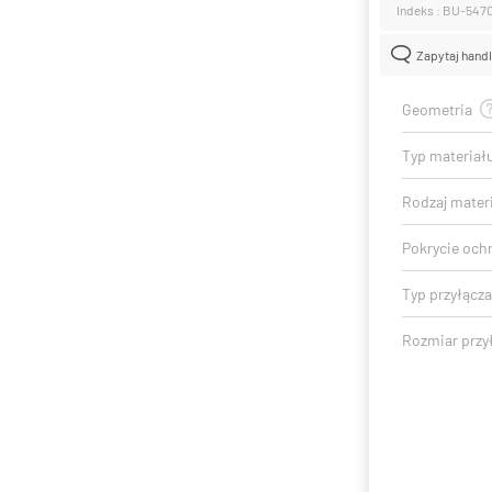
Indeks : BU-547
Zapytaj hand
Geometria
Typ materiał
Rodzaj mater
Pokrycie och
Typ przyłącza
Rozmiar przy