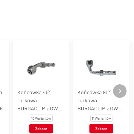
Końcówka 90°
Końcówka rurkowa
rurkowa
BURGACLIP bez
BURGACLIP z GW
nakrętki, stal, typ
05
UNF, stal, typ 54706
54724
11 Wariantów
8 Wariantów
Zobacz
Zobacz