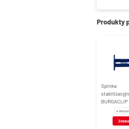
Produkty 
Spinka
stabilizacyj
BURGACLIP
4 Warian
Zobac