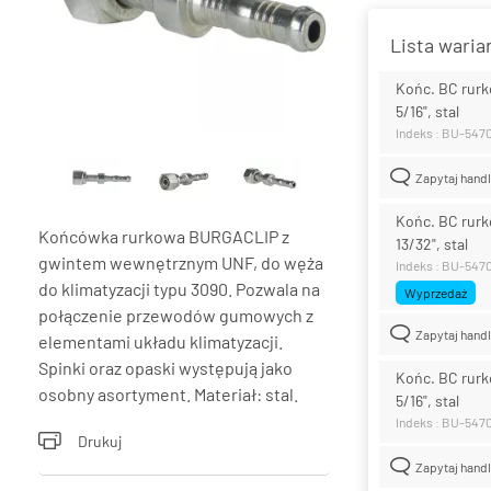
Lista wari
Końc. BC rurk
5/16", stal
Indeks : BU-547
Zapytaj hand
Końc. BC rurk
Końcówka rurkowa BURGACLIP z
13/32", stal
gwintem wewnętrznym UNF, do węża
Indeks : BU-547
do klimatyzacji typu 3090. Pozwala na
Wyprzedaż
połączenie przewodów gumowych z
Zapytaj hand
elementami układu klimatyzacji.
Spinki oraz opaski występują jako
Końc. BC rurk
osobny asortyment. Materiał: stal.
5/16", stal
Indeks : BU-547
Drukuj
Zapytaj hand