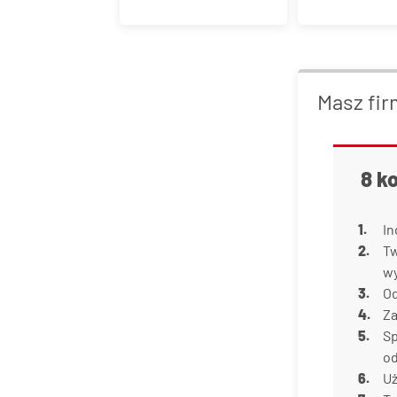
Masz fir
8 k
In
Tw
w
Od
Za
Sp
od
Uż