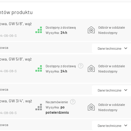
antów produktu
owa, GW 5/8", wąż
Dostępny z dostawą
Odbiór w oddziale
Wysyłka:
24 h
Niedostępny
04-06-06-S
lowca
Dane techniczne
owa, GW 5/8", wąż
Dostępny z dostawą
Odbiór w oddziale
04-06-08-S
Wysyłka:
24 h
Niedostępny
lowca
Dane techniczne
owa, GW 3/4", wąż
Na zamówienie
Odbiór w oddziale
Wysyłka:
po
Niedostępny
potwierdzeniu
04-08-06-S
lowca
Dane techniczne