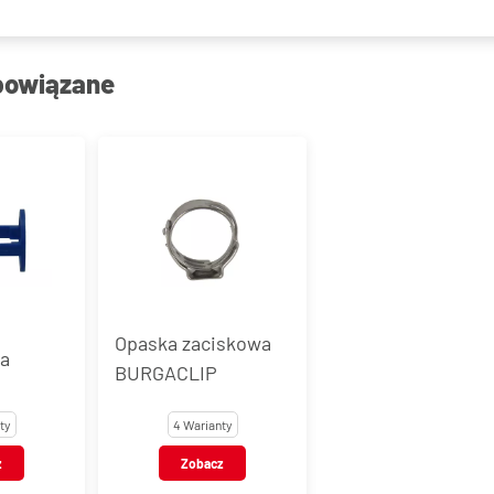
powiązane
Opaska zaciskowa
na
BURGACLIP
ty
4 Warianty
z
Zobacz