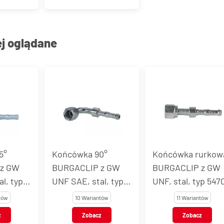
ej oglądane
0°
Końcówka rurkowa
Końcówka 45°
 z GW
BURGACLIP z GW
rurkowa
l, typ
UNF, stal, typ 54704
BURGACLIP z GW
UNF, stal, typ 547
tów
11 Wariantów
10 Wariantów
z
Zobacz
Zobacz