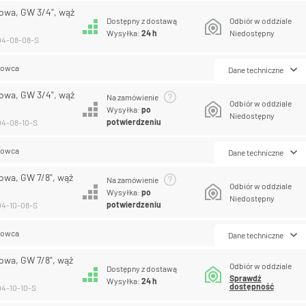
owa, GW 3/4", wąż
Dostępny z dostawą
Odbiór w oddziale
Wysyłka:
24 h
Niedostępny
04-08-08-S
lowca
Dane techniczne
owa, GW 3/4", wąż
Na zamówienie
Odbiór w oddziale
Wysyłka:
po
Niedostępny
potwierdzeniu
04-08-10-S
lowca
Dane techniczne
owa, GW 7/8", wąż
Na zamówienie
Odbiór w oddziale
Wysyłka:
po
Niedostępny
potwierdzeniu
04-10-08-S
lowca
Dane techniczne
owa, GW 7/8", wąż
Odbiór w oddziale
Dostępny z dostawą
Sprawdź
Wysyłka:
24 h
dostępność
04-10-10-S