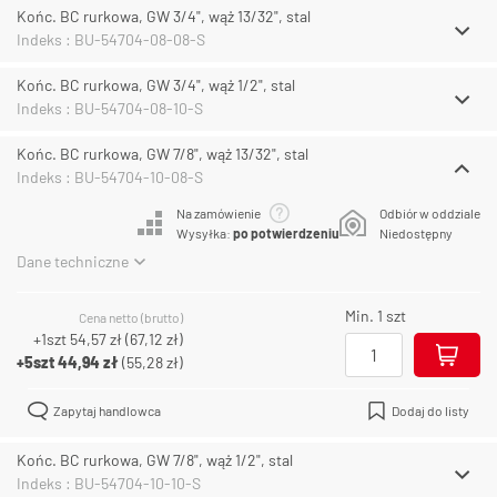
Końc. BC rurkowa, GW 3/4", wąż 13/32", stal
Indeks : BU-54704-08-08-S
Końc. BC rurkowa, GW 3/4", wąż 1/2", stal
Indeks : BU-54704-08-10-S
Końc. BC rurkowa, GW 7/8", wąż 13/32", stal
Indeks : BU-54704-10-08-S
Na zamówienie
Odbiór w oddziale
Wysyłka:
po potwierdzeniu
Niedostępny
Dane techniczne
Min. 1 szt
Cena netto (brutto)
+1szt
54,57 zł
(
67,12 zł
)
+5szt
44,94 zł
(
55,28 zł
)
Zapytaj handlowca
Dodaj do listy
Końc. BC rurkowa, GW 7/8", wąż 1/2", stal
Indeks : BU-54704-10-10-S