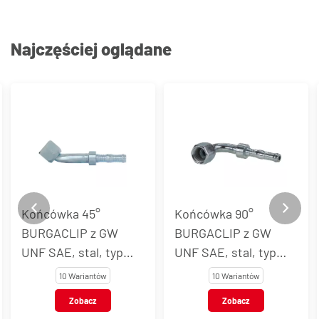
Najczęściej oglądane
Końcówka 90°
Końcówka rurkowa
BURGACLIP z GW
BURGACLIP z GW
UNF SAE, stal, typ
UNF, stal, typ 54704
54703
10 Wariantów
11 Wariantów
Zobacz
Zobacz