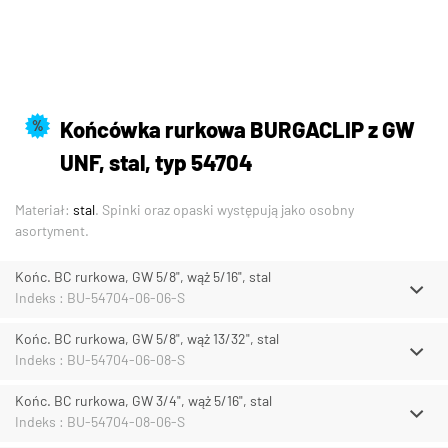
Końcówka rurkowa BURGACLIP z GW
%
UNF, stal, typ 54704
Materiał:
stal
. Spinki oraz opaski występują jako osobny
asortyment.
Końc. BC rurkowa, GW 5/8", wąż 5/16", stal
Indeks : BU-54704-06-06-S
Końc. BC rurkowa, GW 5/8", wąż 13/32", stal
Indeks : BU-54704-06-08-S
Końc. BC rurkowa, GW 3/4", wąż 5/16", stal
Indeks : BU-54704-08-06-S