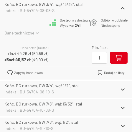
Końc. BC rurkowa, GW 3/4", wąż 13/32", stal
Indeks : BU-54704-08-08-S
Dostępny z dostawą
Odbiór w oddziale
Wysyłka:
24 h
Niedostępny
Dane techniczne
Min. 1 szt
Cena netto (brutto)
+1szt
49,26 zł
(
60,59 zł
)
+5szt
40,57 zł
(
49,90 zł
)
Zapytaj handlowca
Dodaj do listy
Końc. BC rurkowa, GW 3/4", wąż 1/2", stal
Indeks : BU-54704-08-10-S
Końc. BC rurkowa, GW 7/8", wąż 13/32", stal
Indeks : BU-54704-10-08-S
Końc. BC rurkowa, GW 7/8", wąż 1/2", stal
Indeks : BU-54704-10-10-S