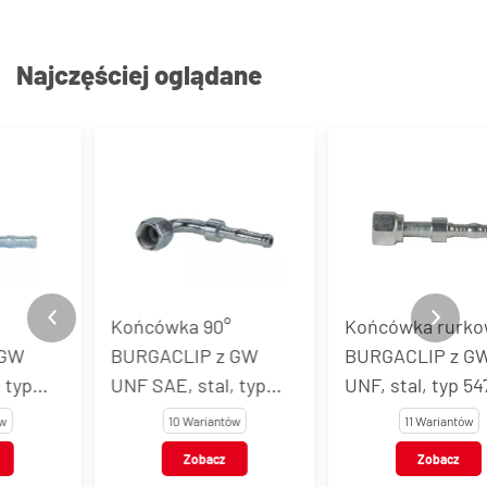
Najczęściej oglądane
Końcówka 90°
Końcówka rurkowa
BURGACLIP z GW
BURGACLIP z GW
UNF SAE, stal, typ
UNF, stal, typ 54704
54703
10 Wariantów
11 Wariantów
Zobacz
Zobacz