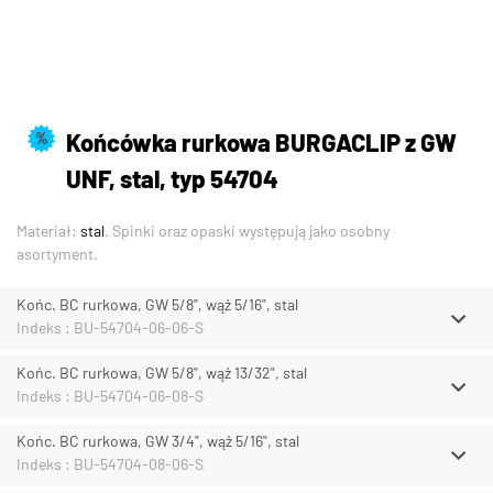
Końcówka rurkowa BURGACLIP z GW
%
UNF, stal, typ 54704
Materiał:
stal
. Spinki oraz opaski występują jako osobny
asortyment.
Końc. BC rurkowa, GW 5/8", wąż 5/16", stal
Indeks : BU-54704-06-06-S
Końc. BC rurkowa, GW 5/8", wąż 13/32", stal
Indeks : BU-54704-06-08-S
Końc. BC rurkowa, GW 3/4", wąż 5/16", stal
Indeks : BU-54704-08-06-S