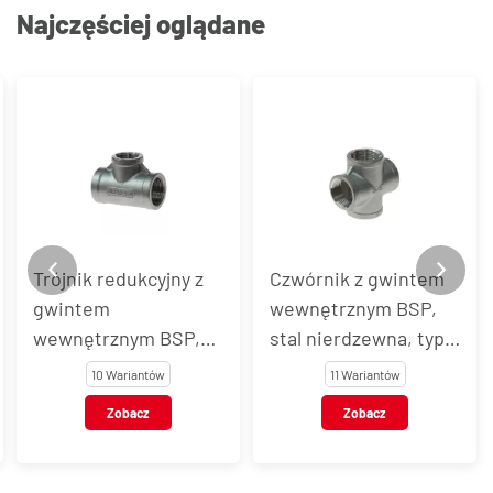
Najczęściej oglądane
Trójnik redukcyjny z
Czwórnik z gwintem
gwintem
wewnętrznym BSP,
wewnętrznym BSP,
stal nierdzewna, typ
stal nierdzewna, typ
VT105
10 Wariantów
11 Wariantów
VT104
Zobacz
Zobacz