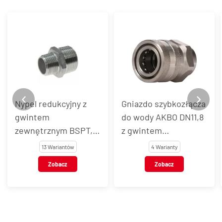
Nypel redukcyjny z
Gniazdo szybkozłącza
gwintem
do wody AKBO DN11,8
zewnętrznym BSPT,
z gwintem
stal nierdzewna, typ
wewnętrznym, stal
13 Wariantów
4 Warianty
VT117
nierdzewna AISI 303 /
Zobacz
Zobacz
301