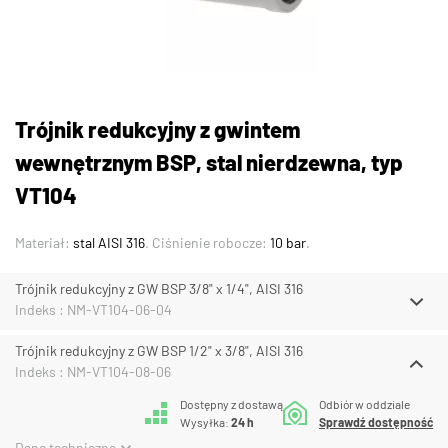
Trójnik redukcyjny z gwintem
wewnętrznym BSP, stal nierdzewna, typ
VT104
Materiał:
stal AISI 316
. Ciśnienie robocze:
10 bar
.
Trójnik redukcyjny z GW BSP 3/8" x 1/4", AISI 316
Indeks : NM-VT104-06-04
Trójnik redukcyjny z GW BSP 1/2" x 3/8", AISI 316
Indeks : NM-VT104-08-06
Dostępny z dostawą
Odbiór w oddziale
Wysyłka:
24 h
Sprawdź dostępność
Dane techniczne