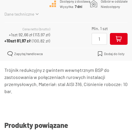
Dostępny z dostawą
Odbiór w oddziale
Wysyłka:
7 dni
Niedostępny
Dane techniczne
Min. 1 szt
Cena netto (brutto)
+1szt
92,66 zł
(
113,97 zł
)
+10szt
81,97 zł
(
100,82 zł
)
Zapytaj handlowca
Dodaj do listy
Trójnik redukcyjny z gwintem wewnętrznym BSP do
zastosowania w połączeniach rurowych instalacji
przemysłowych. Materiał: stal AISI 316. Ciśnienie robocze: 10
bar.
Produkty powiązane