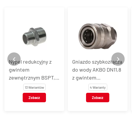
Nypel redukcyjny z
Gniazdo szybkozłącza
gwintem
do wody AKBO DN11,8
zewnętrznym BSPT,
z gwintem
stal nierdzewna, typ
wewnętrznym, stal
13 Wariantów
4 Warianty
VT117
nierdzewna AISI 303 /
Zobacz
Zobacz
301