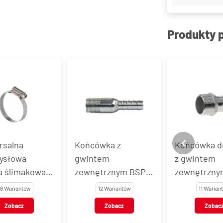
Produkty 
rsalna
Końcówka z
Końcówka d
ysłowa
gwintem
z gwintem
a ślimakowa
zewnętrznym BSPT,
zewnętrzny
 9 mm, stal
stal węglowa, typ
stal nierdze
18 Wariantów
12 Wariantów
11 Warian
wa
CNP
VT123
Zobacz
Zobacz
Zobac