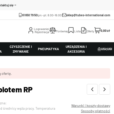
taktuj się
61 650 79 50
(pn.-pt. 8.00-16.00)
sklep@tubes-international.com
Logowanie/
0,00 zł
Porównaj
Lista
Oferty
Rejestracja
CZYSZCZENIE I
URZĄDZENIA I
PNEUMATYKA
USŁUGI
A
ZMYWANIE
AKCESORIA
 ofertę.
plotem RP
rzna:
Warunki i koszty dostawy
od średnicy węża pracy. Temperatura
Sposoby płatności