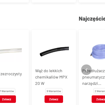
Najczęści
Wąż do lekkich
Przedłużacz
zezroczysty
chemikaliów MPX
pneumatycz
20 W
narzędzi
pneumatycz
7 Wariantów
9 Wariantów
2 Warian
WTZ-P
Zobacz
Zobacz
Zobac