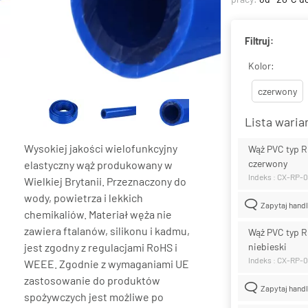
Filtruj:
Kolor:
czerwony
Lista wari
Wysokiej jakości wielofunkcyjny
Wąż PVC typ R
czerwony
elastyczny wąż produkowany w
Indeks : CX-RP-
Wielkiej Brytanii. Przeznaczony do
wody, powietrza i lekkich
Zapytaj hand
chemikaliów. Materiał węża nie
zawiera ftalanów, silikonu i kadmu,
Wąż PVC typ R
jest zgodny z regulacjami RoHS i
niebieski
Indeks : CX-RP-
WEEE. Zgodnie z wymaganiami UE
zastosowanie do produktów
Zapytaj hand
spożywczych jest możliwe po