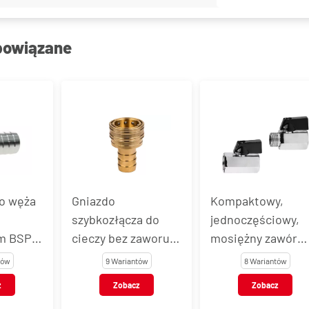
powiązane
o węża
Gniazdo
Kompaktowy,
szybkozłącza do
jednoczęściowy,
m BSPT,
cieczy bez zaworu, z
mosiężny zawór
wna, typ
końcówką do węża,
kulowy MINI typ
tów
9 Wariantów
8 Wariantów
mosiądz, TSP
4010 / 4011
z
Zobacz
Zobacz
CUPLA