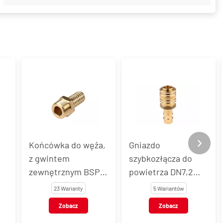
Końcówka do węża,
Gniazdo
z gwintem
szybkozłącza do
zewnętrznym BSP,
powietrza DN7,2
mosiądz, NiTO typ B
Eurostandard z
23 Warianty
5 Wariantów
zaworem, z
Zobacz
Zobacz
końcówką do węża,