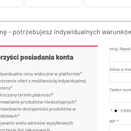
mę - potrzebujesz indywidualnych warunkó
Imię i Nazw
orzyści posiadania konta
Adres e-mai
dywidualne ceny widoczne w platformie*
orzenie ofert z możliwością indywidualnej
yceny*
Telefon kon
roczony termin płatności*
mawianie produktów niedostępnych*
rawdzanie dostępności produktów w
FIRM
działach*
NIP
ywanie wielu adresów wysyłkowych
orzenie list zakupowych