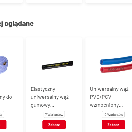
ej oglądane
Elastyczny
Uniwersalny wąż
ny do
uniwersalny wąż
PVC/PCV
gumowy
wzmocniony
nych
NIPLAFLEX
oplotem RP
ty
7 Wariantów
10 Wariantów
z
Zobacz
Zobacz