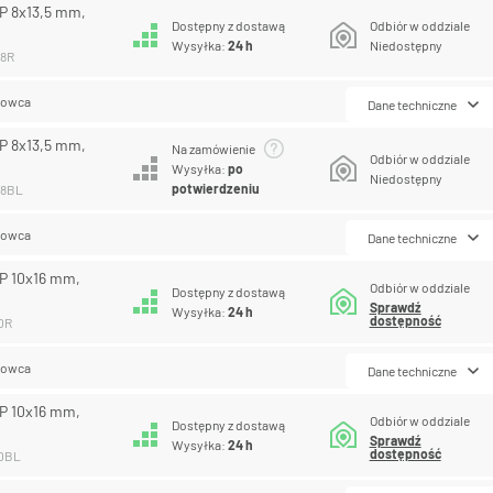
P 8x13,5 mm,
Dostępny z dostawą
Odbiór w oddziale
Wysyłka:
24 h
Niedostępny
08R
lowca
Dane techniczne
P 8x13,5 mm,
Na zamówienie
Odbiór w oddziale
Wysyłka:
po
Niedostępny
potwierdzeniu
08BL
lowca
Dane techniczne
P 10x16 mm,
Odbiór w oddziale
Dostępny z dostawą
Sprawdź
Wysyłka:
24 h
dostępność
10R
lowca
Dane techniczne
P 10x16 mm,
Odbiór w oddziale
Dostępny z dostawą
Sprawdź
Wysyłka:
24 h
dostępność
10BL