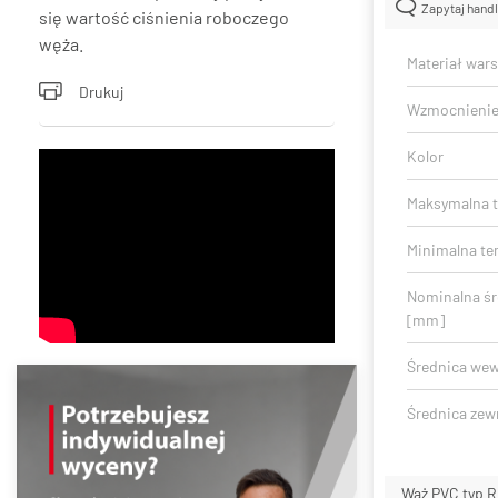
Zapytaj hand
się wartość ciśnienia roboczego
węża.
Materiał war
Drukuj
Wzmocnieni
Kolor
Maksymalna t
Minimalna te
Nominalna ś
[mm]
Średnica we
Średnica zew
Wąż PVC typ R