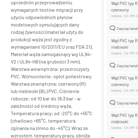
uprzednim przeprowadzeniu
Wąż PVC typ R
wymaganych testów migracji przy
czerwony
Indeks : CX-RP-
użyciu odpowiednich płynów
modelowych symulujących dany
Zapytaj hand
rodzaj żywności (materiał użyty do
produkcji węża jest zgodny z
Wąż PVC typ R
wymaganiami 10/2011/EU oraz FDA 21).
niebieski
Indeks : CX-RP-
Materiał węża samogasnący wg UL94-
V2 i UL94-HB (na grubości 3 mm).
Zapytaj hand
Warstwa wewnętrzna: przezroczysty
PVC. Wzmocnienie: oplot poliestrowy.
Wąż PVC typ R
Warstwa zewnętrzna: czerwony (R)
czerwony
lub niebieski (BL) PVC. Ciśnienie
Indeks : CX-RP-
robocze: od 10 bar do 18,3 bar - w
Zapytaj hand
zależności od średnicy węża.
Temperatura pracy: od -20°C do +55°C
Wąż PVC typ R
(chwilowo +65°C, temperatura
niebieski
zginania na zimno do -45°C). Wraz ze
Indeks : CX-RP-
wzrostem temperatury pracy, obniża