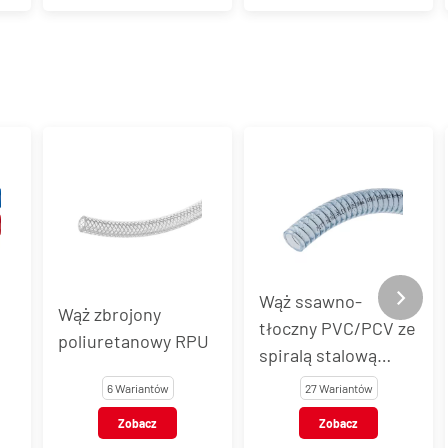
16 bar
Wąż ssawno-
Wąż zbrojony
tłoczny PVC/PCV ze
poliuretanowy RPU
spiralą stalową
METALFLEX
6 Wariantów
27 Wariantów
Zobacz
Zobacz