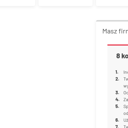
Masz fir
8 k
In
Tw
w
Od
Za
Sp
od
Uż
Tw