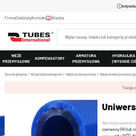
Indywidu
Firma
Oddziały
Kontakt
Wiedza
WĘŻE
ARMATURA
HYDRAULIKA
KOMPENSATORY
PRZEMYSŁOWE
PRZEMYSŁOWA
(WYSOKIE CI
Strona główna
Wszystkie kategorie
Węże przemysłowe
Węże przemysłowe z gu
Twoje c
Uniwers
Warstwa wewnętr
czerwony (R) lub n
pracy:
od -20°C d