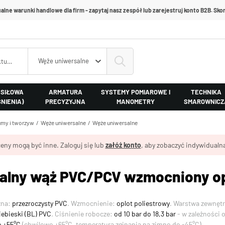
alne warunki handlowe dla firm - zapytaj nasz zespół lub zarejestruj konto B2B. Skon
Węże uniwersalne
 SIŁOWA
ARMATURA
SYSTEMY POMIAROWE I
TECHNIKA
ŚNIENIA)
PRECYZYJNA
MANOMETRY
SMAROWNICZ
my i tworzyw
Węże uniwersalne
Węże uniwersalne
eny mogą być inne. Zaloguj się lub
załóż konto
, aby zobaczyć indywidualną
alny wąż PVC/PCV wzmocniony o
zna:
przezroczysty PVC
. Wzmocnienie:
oplot poliestrowy
. Warstwa zewnęt
iebieski (BL) PVC
. Ciśnienie robocze:
od 10 bar do 18,3 bar
- w zależności 
o +55°C
(chwilowo +65°C, temperatura zginania na zimno do -45°C).