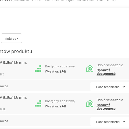
niebieski
antów produktu
P 6,35x11,5 mm,
Odbiór w oddziale
Dostępny z dostawą
Sprawdź
Wysyłka:
24 h
dostępność
06R
lowca
Dane techniczne
P 6,35x11,5 mm,
Odbiór w oddziale
Dostępny z dostawą
Sprawdź
Wysyłka:
24 h
dostępność
06BL
lowca
Dane techniczne