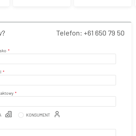
w?
Telefon:
+61 650 79 50
isko
l
taktowy
A
KONSUMENT