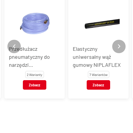
Przedłużacz
Elastyczny
pneumatyczny do
uniwersalny wąż
narzędzi
gumowy NIPLAFLEX
pneumatycznych
2 Warianty
7 Wariantów
WTZ-P
Zobacz
Zobacz