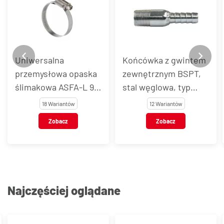
Uniwersalna
Końcówka z gwintem
przemysłowa opaska
zewnętrznym BSPT,
ślimakowa ASFA-L 9
stal węglowa, typ
mm, stal węglowa
CNP
18 Wariantów
12 Wariantów
Zobacz
Zobacz
Najczęściej oglądane