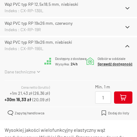
Wąż PVC typ RP 12,5x18,5 mm, niebieski
Indeks : CX-RP-13BL
Wąż PVC typ RP 19x26 mm, czerwony
Indeks : CX-RP-19R
Wąż PVC typ RP 19x26 mm, niebieski
Indeks : CX-RP-19BL
Dostępny z dostawą
Odbiór w oddziale
Wysyłka:
24 h
Sprawdź dostępność
Dane techniczne
Min. 1 m
Cena netto (brutto)
+1m
21,43 zł
(
26,36 zł
)
+30m
16,33 zł
(
20,09 zł
)
Zapytaj handlowca
Dodaj do listy
Wysokiej jakości wielofunkcyjny elastyczny wąż