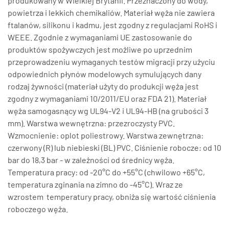
produkowany w Wielkiej Brytanii. Przeznaczony do wody,
powietrza i lekkich chemikaliów. Materiał węża nie zawiera
ftalanów, silikonu i kadmu, jest zgodny z regulacjami RoHS i
WEEE. Zgodnie z wymaganiami UE zastosowanie do
produktów spożywczych jest możliwe po uprzednim
przeprowadzeniu wymaganych testów migracji przy użyciu
odpowiednich płynów modelowych symulujących dany
rodzaj żywności (materiał użyty do produkcji węża jest
zgodny z wymaganiami 10/2011/EU oraz FDA 21). Materiał
węża samogasnący wg UL94-V2 i UL94-HB (na grubości 3
mm). Warstwa wewnętrzna: przezroczysty PVC.
Wzmocnienie: oplot poliestrowy. Warstwa zewnętrzna:
czerwony (R) lub niebieski (BL) PVC. Ciśnienie robocze: od 10
bar do 18,3 bar - w zależności od średnicy węża.
Temperatura pracy: od -20°C do +55°C (chwilowo +65°C,
temperatura zginania na zimno do -45°C). Wraz ze
wzrostem temperatury pracy, obniża się wartość ciśnienia
roboczego węża.