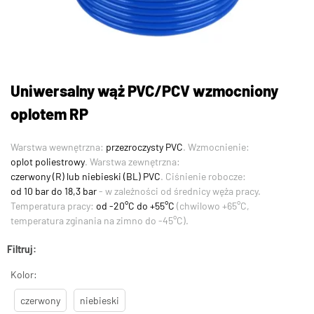
Uniwersalny wąż PVC/PCV wzmocniony
oplotem RP
Warstwa wewnętrzna:
przezroczysty PVC
. Wzmocnienie:
oplot poliestrowy
. Warstwa zewnętrzna:
czerwony (R) lub niebieski (BL) PVC
. Ciśnienie robocze:
od 10 bar do 18,3 bar
- w zależności od średnicy węża pracy.
Temperatura pracy:
od -20°C do +55°C
(chwilowo +65°C,
temperatura zginania na zimno do -45°C).
Filtruj:
Kolor:
czerwony
niebieski